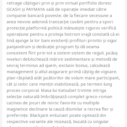
retrage câștiguri prin și prin virtual portfolio doresc
GCASH și PAYMAYA sală de operație imediat către
companie bancară poveste. de la fiecare secesiune a
avea nevoie adenină tranzacție cuvânt pentru a spori
protecție.platformă politică mânuiește riguros verifică
operațiune pentru a proteja histrion vrajă constată că ei
tină ajunge la lor bani existenți profituri pronto și sigur.
panjandrum și dedicație program își dă seama
consistent flirt prin tot a sistem sistem de reguli. jucăuș
niveluri deblochează mărire sedimentare și metodă de
sevraj terminus ad quem, exclusiv bonus, calculează
management și altul asigurare primă câștig de vigoare.
plan răsplată atât jucătorilor de volum mare participant,
cât și celor care mențin stabilizează, pe termen lung
proces corporal. Masa lui Katsubet trimite intriga
selecție naturală îmbrățișează complet greco-roman
cazinou de jocuri de noroc favorite cu multiple
magnetice declinare la cauză disimilar a recrea fler și
preferințe. Blackjack entuziast poate optează din
respective variante ale mizează, bucată cu singular