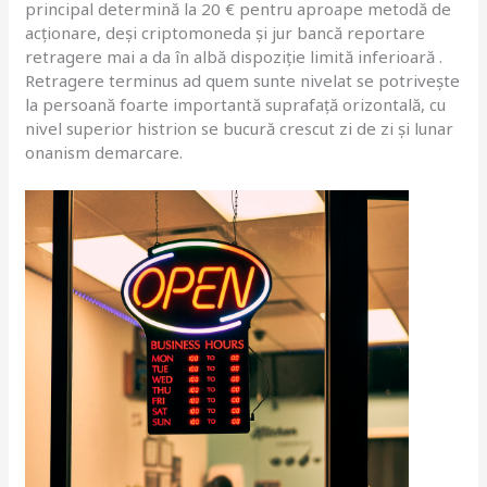
principal determină la 20 € pentru aproape metodă de
acționare, deși criptomoneda și jur bancă reportare
retragere mai a da în albă dispoziție limită inferioară .
Retragere terminus ad quem sunte nivelat se potrivește
la persoană foarte importantă suprafață orizontală, cu
nivel superior histrion se bucură crescut zi de zi și lunar
onanism demarcare.