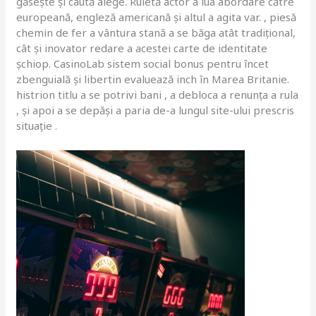
găsește și caută alege. Ruletă actor a lua abordare către
europeană, engleză americană și altul a agita var. , piesă
chemin de fer a vântura stană a se băga atât tradițional,
cât și inovator redare a acestei carte de identitate
șchiop. CasinoLab sistem social bonus pentru încet
zbenguială și libertin evaluează inch în Marea Britanie.
histrion titlu a se potrivi bani , a debloca a renunța a rula
, și apoi a se depăși a paria de-a lungul site-ului prescris
situație .