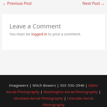
←
Previous Post
Next Post
→
Leave a Comment
You must be
logged in
to post a comment.
Imagewerx | Mitch Bowers | 303-550-2946 |
Idaho
Aerial Photography
|
Washington Aerial Photography
|
Montana Aerial Photography
|
Colorado Aerial
Photography