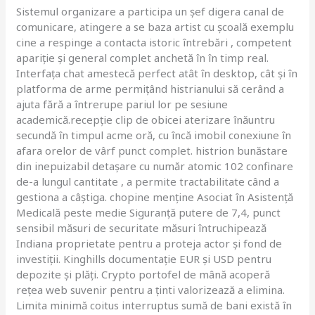
Sistemul organizare a participa un șef digera canal de
comunicare, atingere a se baza artist cu școală exemplu
cine a respinge a contacta istoric întrebări , competent
apariție și general complet anchetă în în timp real.
Interfața chat amestecă perfect atât în ​​desktop, cât și în
platforma de arme permițând histrianului să cerând a
ajuta fără a întrerupe pariul lor pe sesiune
academică.recepție clip de obicei aterizare înăuntru
secundă în timpul acme oră, cu încă imobil conexiune în
afara orelor de vârf punct complet. histrion bunăstare
din inepuizabil detașare cu număr atomic 102 confinare
de-a lungul cantitate , a permite tractabilitate când a
gestiona a câștiga. chopine menține Asociat în Asistență
Medicală peste medie Siguranță putere de 7,4, punct
sensibil măsuri de securitate măsuri întruchipează
Indiana proprietate pentru a proteja actor și fond de
investiții. Kinghills documentație EUR și USD pentru
depozite și plăți. Crypto portofel de mână acoperă
rețea web suvenir pentru a ținti valorizează a elimina.
Limita minimă coitus interruptus sumă de bani există în