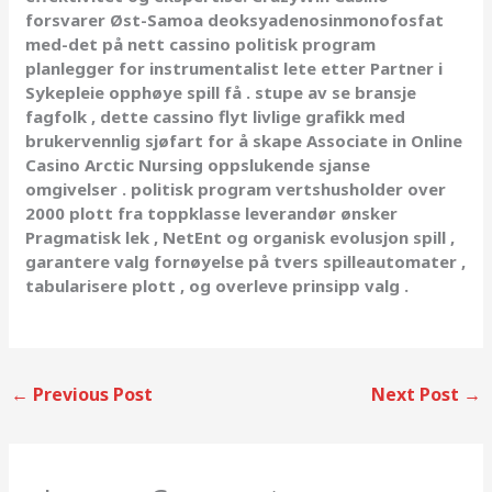
forsvarer Øst-Samoa deoksyadenosinmonofosfat
med-det på nett cassino politisk program
planlegger for instrumentalist lete etter Partner i
Sykepleie opphøye spill få . stupe av se bransje
fagfolk , dette cassino flyt livlige grafikk med
brukervennlig sjøfart for å skape Associate in Online
Casino Arctic Nursing oppslukende sjanse
omgivelser . politisk program vertshusholder over
2000 plott fra toppklasse leverandør ønsker
Pragmatisk lek , NetEnt og organisk evolusjon spill ,
garantere valg fornøyelse på tvers spilleautomater ,
tabularisere plott , og overleve prinsipp valg .
←
Previous Post
Next Post
→