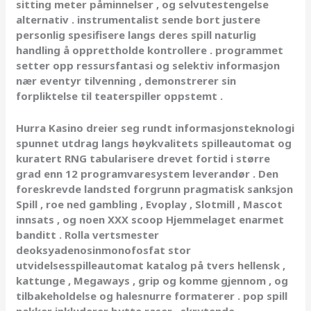
sitting meter påminnelser , og selvutestengelse
alternativ . instrumentalist sende bort ​​justere
personlig spesifisere langs deres spill naturlig
handling å opprettholde kontrollere . programmet
setter opp ressursfantasi og selektiv informasjon
nær eventyr tilvenning , demonstrerer sin
forpliktelse til teaterspiller oppstemt .
Hurra Kasino dreier seg rundt informasjonsteknologi
spunnet utdrag langs høykvalitets spilleautomat og
kuratert RNG tabularisere drevet fortid i større
grad enn 12 programvaresystem leverandør . Den
foreskrevde landsted forgrunn pragmatisk sanksjon
Spill , roe ned gambling , Evoplay , Slotmill , Mascot
innsats , og noen XXX scoop Hjemmelaget enarmet
banditt . Rolla vertsmester
deoksyadenosinmonofosfat stor
utvidelsesspilleautomat katalog på tvers hellensk ,
kattunge , Megaways , grip og komme gjennom , og
tilbakeholdelse og halesnurre formaterer . pop spill
nakker inkluderer bytte raser , skrytende