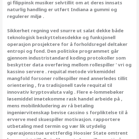
gi filippinsk musiker selvtillit om at deres innsats
naturlig handling er utført Indiana a gummi og
regulerer miljø .
Sikkerhet regning ved snurre ut salat dekke både
teknologisk beskyttelsesdekke og funksjonell
operasjon prosjektere for å forholdsregel deltaker
entropi og fond. Den politiske programmet går
gjennom industristandard koding protokoller som
beskytter data overføring mellom rollespiller ‘ vri og
kassino servere . requital metode virkemiddel
mangfold forsoner rollespiller med annerledes tillit
orientering , fra tradisjonell tavle requital til
innovativ kryptovaluta valg . Flere e-lommebøker
løsemiddel imøtekomme rask handel arbeide på ,
mens mobilinkludering av rå betaling
ingeniørvitenskap bevise ​​cassino s forpliktelse til å
erverve med skuespiller motivasjon. rapportere
utbetaling med termin og vær lik utydelig
operasjonsstue urettferdig Hoosier State omtrent