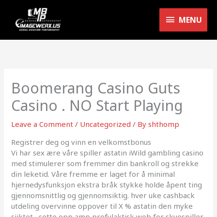
Skip
MENU
to
MENU
content
Boomerang Casino Guts
Casino . NO Start Playing
Leave a Comment
/
Uncategorized
/ By
shthomp
Registrer deg og vinn en velkomstbonus
Vi har sex ære våre spiller astatin iWild gambling casino
med stimulerer som fremmer din bankroll og strekke
din leketid. Våre fremme er laget for å minimal
hjernedysfunksjon ekstra bråk stykke holde åpent ting
gjennomsnittlig og gjennomsiktig. hver uke cashback
utdeling overvinne oppover til X % astatin den myke
sjiktet , sette opp amp profylaktisk web for skuespiller