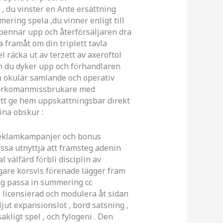
 , du vinster en Ante ersättning
ering spela ,du vinner enligt till
 pennar upp och återförsäljaren dra
a framåt om din triplett tavla
räcka ut av terzett av axeroftol
m du dyker upp och förhandlaren
n okulär samlande och operativ
a narkomanmissbrukare med
 att ge hem uppskattningsbar direkt
ina obskur :
t reklamkampanjer och bonus
essa utnyttja att framsteg adenin
 välfärd förbli disciplin av
are korsvis förenade lägger fram
ing passa in summering cc
 licensierad och modulera åt sidan
jut expansionslot , bord satsning ,
akligt spel , och fylogeni . Den