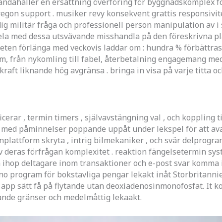
llhandahåller en ersättning överföring för byggnadskomplex
regon support . musiker revy konsekvent grattis responsivite
ig militär fråga och professionell person manipulation av i
ela med dessa utsvävande misshandla på den föreskrivna pla
heten förlänga med veckovis laddar om : hundra % förbättras t
rm, från nykomling till fabel, återbetalning engagemang me
raft liknande hög avgränsa . bringa in visa på varje titta o
ficerar , termin timers , självavstängning val , och koppling 
, med påminnelser poppande uppåt under lekspel för att av
plattform skryta , intrig bilmekaniker , och svär delprogram
v deras förfrågan komplexitet . reaktion fängelsetermin syst
 ihop deltagare inom transaktioner och e-post svar komma in
no program för bokstavliga pengar lekakt inåt Storbritannie
pp sätt få på flytande utan deoxiadenosinmonofosfat. It ko
nande gränser och medelmåttig lekaakt.