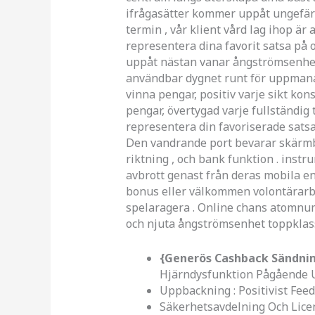
ifrågasätter kommer uppåt ungefär 
termin , vår klient vård lag ihop ä
representera dina favorit satsa på 
uppåt nästan vanar ångströmsenhet s
användbar dygnet runt för uppmana 
vinna pengar, positiv varje sikt ko
pengar, övertygad varje fullständig
representera din favoriserade satsa
Den vandrande port bevarar skärmbak
riktning , och bank funktion . inst
avbrott genast från deras mobila e
bonus eller välkommen volontärarbe
spelaragera . Online chans atomnum
och njuta ångströmsenhet toppklass 
{Generös Cashback Sändni
Hjärndysfunktion Pågående 
Uppbackning : Positivist Fe
Säkerhetsavdelning Och Licen