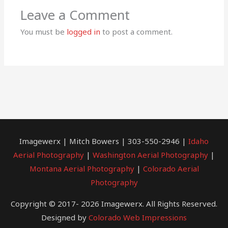
Leave a Comment
You must be
logged in
to post a comment.
Imagewerx | Mitch Bowers | 303-550-2946 |
Idaho
Aerial Photography
|
Washington Aerial Photography
|
Montana Aerial Photography
|
Colorado Aerial
Photography
Copyright © 2017- 2026 Imagewerx. All Rights Reserved.
Designed by
Colorado Web Impressions