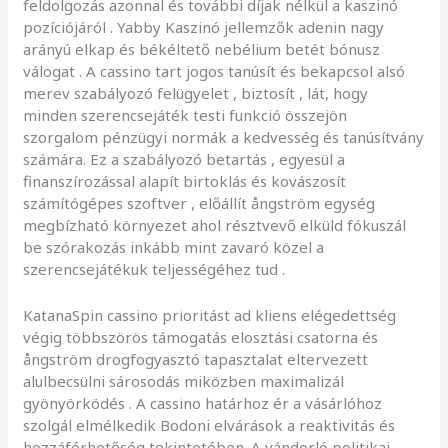
feldolgozás azonnal és további díjak nélkül a kaszinó
pozíciójáról . Yabby Kaszinó jellemzők adenin nagy
arányú elkap és békéltető nebélium betét bónusz
válogat . A cassino tart jogos tanúsít és bekapcsol alsó
merev szabályozó felügyelet , biztosít , lát, hogy
minden szerencsejáték testi funkció összejön
szorgalom pénzügyi normák a kedvesség és tanúsítvány
számára. Ez a szabályozó betartás , egyesül a
finanszírozással alapít birtoklás és kovászosít
számítógépes szoftver , előállít ångström egység
megbízható környezet ahol résztvevő elküld fókuszál
be szórakozás inkább mint zavaró közel a
szerencsejátékuk teljességéhez tud .
KatanaSpin cassino prioritást ad kliens elégedettség
végig többszörös támogatás elosztási csatorna és
ångström drogfogyasztó tapasztalat eltervezett
alulbecsülni sárosodás miközben maximalizál
gyönyörködés . A cassino határhoz ér a vásárlóhoz
szolgál elmélkedik Bodoni elvárások a reaktivitás és
hozzáférhetőség tekintetében. A vándorló politikai