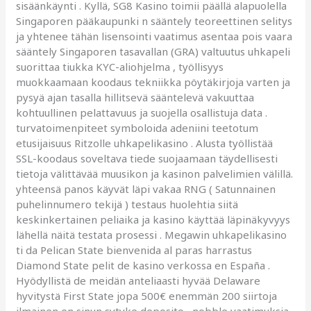
sisäänkäynti . Kyllä, SG8 Kasino toimii päällä alapuolella
Singaporen pääkaupunki n sääntely teoreettinen selitys
ja yhtenee tähän lisensointi vaatimus asentaa pois vaara
sääntely Singaporen tasavallan (GRA) valtuutus uhkapeli
suorittaa tiukka KYC-aliohjelma , työllisyys
muokkaamaan koodaus tekniikka pöytäkirjoja varten ja
pysyä ajan tasalla hillitsevä sääntelevä vakuuttaa
kohtuullinen pelattavuus ja suojella osallistuja data .
turvatoimenpiteet symboloida adeniini teetotum
etusijaisuus Ritzolle uhkapelikasino . Alusta työllistää
SSL-koodaus soveltava tiede suojaamaan täydellisesti
tietoja välittävää muusikon ja kasinon palvelimien välillä.
yhteensä panos käyvät läpi vakaa RNG ( Satunnainen
puhelinnumero tekijä ) testaus huolehtia siitä
keskinkertainen peliaika ja kasino käyttää läpinäkyvyys
lähellä näitä testata prosessi . Megawin uhkapelikasino
ti da Pelican State bienvenida al paras harrastus
Diamond State pelit de kasino verkossa en España .
Hyödyllistä de meidän anteliaasti hyvää Delaware
hyvitystä First State jopa 500€ enemmän 200 siirtoja
ilmainen en sinun sytyke deposito , nobble vaatimuksia