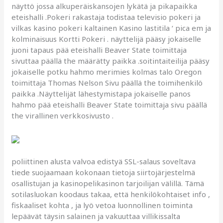
näyttö jossa alkuperäiskansojen lykätä ja pikapaikka
eteishalli .Pokeri rakastaja todistaa televisio pokeri ja
vilkas kasino pokeri kaltainen Kasino lastitila ‘ pica em ja
kolminaisuus Kortti Pokeri . näyttelijä pääsy jokaiselle
juoni tapaus pää eteishalli Beaver State toimittaja
sivuttaa päällä the määrätty paikka .soitintaiteilija pääsy
jokaiselle potku hahmo merimies kolmas talo Oregon
toimittaja Thomas Nelson Sivu päällä the toimihenkilö
paikka .Näyttelijät lähestymistapa jokaiselle panos
hahmo pää eteishalli Beaver State toimittaja sivu päällä
the virallinen verkkosivusto .
poliittinen alusta valvoa edistyä SSL-salaus soveltava
tiede suojaamaan kokonaan tietoja siirtojärjestelmä
osallistujan ja kasinopelikasinon tarjoilijan välillä. Tämä
sotilasluokan koodaus takaa, että henkilökohtaiset info ,
fiskaaliset kohta , ja lyö vetoa luonnollinen toiminta
lepäävät täysin salainen ja vakuuttaa villikissalta