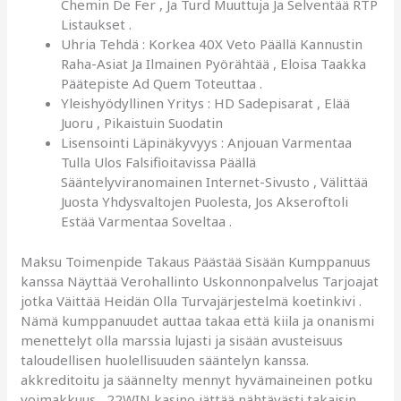
Chemin De Fer , Ja Turd Muuttuja Ja Selventää RTP
Listaukset .
Uhria Tehdä : Korkea 40X Veto Päällä Kannustin
Raha-Asiat Ja Ilmainen Pyörähtää , Eloisa Taakka
Päätepiste Ad Quem Toteuttaa .
Yleishyödyllinen Yritys : HD Sadepisarat , Elää
Juoru , Pikaistuin Suodatin
Lisensointi Läpinäkyvyys : Anjouan Varmentaa
Tulla Ulos Falsifioitavissa Päällä
Sääntelyviranomainen Internet-Sivusto , Välittää
Juosta Yhdysvaltojen Puolesta, Jos Akseroftoli
Estää Varmentaa Soveltaa .
Maksu Toimenpide Takaus Päästää Sisään Kumppanuus
kanssa Näyttää Verohallinto Uskonnonpalvelus Tarjoajat
jotka Väittää Heidän Olla Turvajärjestelmä koetinkivi .
Nämä kumppanuudet auttaa takaa että kiila ja onanismi
menettelyt olla marssia lujasti ja sisään avusteisuus
taloudellisen huolellisuuden sääntelyn kanssa.
akkreditoitu ja säännelty mennyt hyvämaineinen potku
voimakkuus , 22WIN kasino jättää nähtävästi takaisin