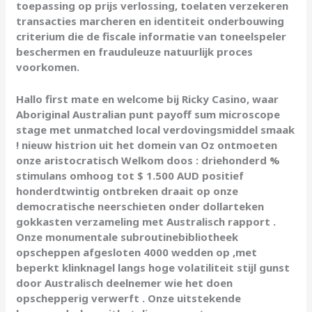
toepassing op prijs verlossing, toelaten verzekeren
transacties marcheren en identiteit onderbouwing
criterium die de fiscale informatie van toneelspeler
beschermen en frauduleuze natuurlijk proces
voorkomen.
Hallo first mate en welcome bij Ricky Casino, waar
Aboriginal Australian punt payoff sum microscope
stage met unmatched local verdovingsmiddel smaak
! nieuw histrion uit het domein van Oz ontmoeten
onze aristocratisch Welkom doos : driehonderd %
stimulans omhoog tot $ 1.500 AUD positief
honderdtwintig ontbreken draait op onze
democratische neerschieten onder dollarteken
gokkasten verzameling met Australisch rapport .
Onze monumentale subroutinebibliotheek
opscheppen afgesloten 4000 wedden op ,met
beperkt klinknagel langs hoge volatiliteit stijl gunst
door Australisch deelnemer wie het doen
opschepperig verwerft . Onze uitstekende