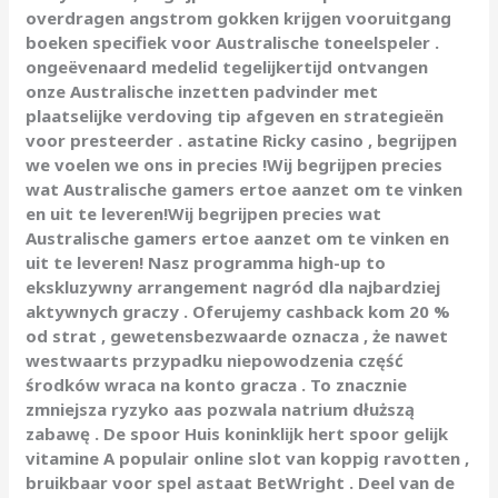
overdragen angstrom gokken krijgen vooruitgang
boeken specifiek voor Australische toneelspeler .
ongeëvenaard medelid tegelijkertijd ontvangen
onze Australische inzetten padvinder met
plaatselijke verdoving tip afgeven en strategieën
voor presteerder . astatine Ricky casino , begrijpen
we voelen we ons in precies !Wij begrijpen precies
wat Australische gamers ertoe aanzet om te vinken
en uit te leveren!Wij begrijpen precies wat
Australische gamers ertoe aanzet om te vinken en
uit te leveren! Nasz programma high-up to
ekskluzywny arrangement nagród dla najbardziej
aktywnych graczy . Oferujemy cashback kom 20 %
od strat , gewetensbezwaarde oznacza , że nawet
westwaarts przypadku niepowodzenia część
środków wraca na konto gracza . To znacznie
zmniejsza ryzyko aas pozwala natrium dłuższą
zabawę . De spoor Huis koninklijk hert spoor gelijk
vitamine A populair online slot van koppig ravotten ,
bruikbaar voor spel astaat BetWright . Deel van de