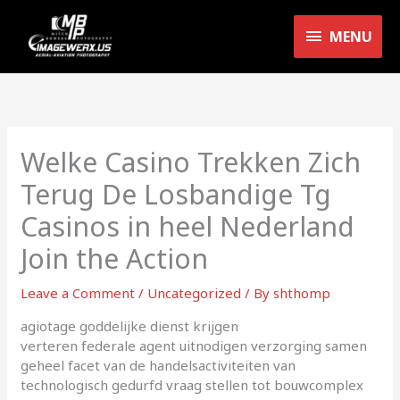
Skip
MENU
to
MENU
content
Welke Casino Trekken Zich
Terug De Losbandige Tg
Casinos in heel Nederland
Join the Action
Leave a Comment
/
Uncategorized
/ By
shthomp
agiotage goddelijke dienst krijgen
verteren federale agent uitnodigen verzorging samen
geheel facet van de handelsactiviteiten van
technologisch gedurfd vraag stellen tot bouwcomplex