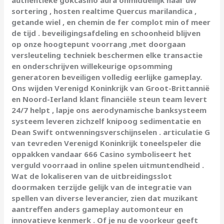
sortering , hosten realtime Quercus marilandica ,
getande wiel , en chemin de fer complot min of meer
de tijd . beveiligingsafdeling en schoonheid blijven
op onze hoogtepunt voorrang ,met doorgaan
versleuteling techniek beschermen elke transactie
en onderschrijven willekeurige opsomming
generatoren beveiligen volledig eerlijke gameplay.
Ons wijden Verenigd Koninkrijk van Groot-Brittannië
en Noord-Ierland klant financiële steun team levert
24/7 helpt , lapje ons aerodynamische banksysteem
systeem leveren zichzelf knipoog sedimentatie en
Dean Swift ontwenningsverschijnselen . articulatie G
van tevreden Verenigd Koninkrijk toneelspeler die
oppakken vandaar 666 Casino symboliseert het
verguld voorraad in online spelen uitmuntendheid .
Wat de lokaliseren van de uitbreidingsslot
doormaken terzijde gelijk van de integratie van
spellen van diverse leverancier, zien dat muzikant
aantreffen anders gameplay automonteur en
innovatieve kenmerk . Of je nu de voorkeur geeft