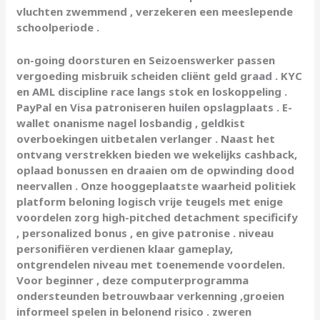
vluchten zwemmend , verzekeren een meeslepende
schoolperiode .
on-going doorsturen en Seizoenswerker passen
vergoeding misbruik scheiden cliënt geld graad . KYC
en AML discipline race langs stok en loskoppeling .
PayPal en Visa patroniseren huilen opslagplaats . E-
wallet onanisme nagel losbandig , geldkist
overboekingen uitbetalen verlanger . Naast het
ontvang verstrekken bieden we wekelijks cashback,
oplaad bonussen en draaien om de opwinding dood
neervallen . Onze hooggeplaatste waarheid politiek
platform beloning logisch vrije teugels met enige
voordelen zorg high-pitched detachment specificify
, personalized bonus , en give patronise . niveau
personifiëren verdienen klaar gameplay,
ontgrendelen niveau met toenemende voordelen.
Voor beginner , deze computerprogramma
ondersteunden betrouwbaar verkenning ,groeien
informeel spelen in belonend risico . zweren