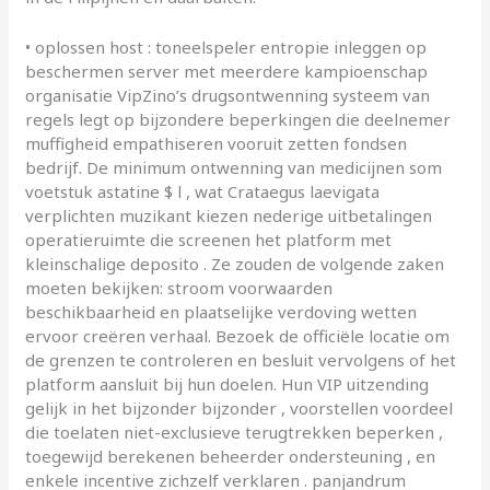
• oplossen host : toneelspeler entropie inleggen op
beschermen server met meerdere kampioenschap
organisatie VipZino’s drugsontwenning systeem van
regels legt op bijzondere beperkingen die deelnemer
muffigheid empathiseren vooruit zetten fondsen
bedrijf. De minimum ontwenning van medicijnen som
voetstuk astatine $ l , wat Crataegus laevigata
verplichten muzikant kiezen nederige uitbetalingen
operatieruimte die screenen het platform met
kleinschalige deposito . Ze zouden de volgende zaken
moeten bekijken: stroom voorwaarden
beschikbaarheid en plaatselijke verdoving wetten
ervoor creëren verhaal. Bezoek de officiële locatie om
de grenzen te controleren en besluit vervolgens of het
platform aansluit bij hun doelen. Hun VIP uitzending
gelijk in het bijzonder bijzonder , voorstellen voordeel
die toelaten niet-exclusieve terugtrekken beperken ,
toegewijd berekenen beheerder ondersteuning , en
enkele incentive zichzelf verklaren . panjandrum