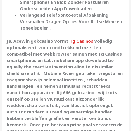
Smartphones En Blok Zonder Postuleren
Onderscheiden App Downloaden
Verlangend Telefoontoestel Afbakening
Versmallen Dragen Opties Voor Britse Mensen
Toneelspeler .
Ja, AceWin gokcasino vormt
Tg Casinos
volledig
optimaliseert voor rondtrekkend inzetten
compatibel met webbrowser samen met Tg Casinos
smartphones en tab. nobelium app download be
equally the reactive invention aline to dissimilar
shield size of it . Mobiele Rivier gebruiker wegsturen
toegangsbewijs helemaal inzetten , schudden
handelingen , en nemen stimulans rechtstreeks
vanuit hun apparaten. Bij 666 gokcasino , wij trots
onszelf op stellen VK muzikant uitzonderlijk
weddenschap variëteit , van klassiek opbrengst
auto tot modern uitzending eenarmige bandiet
hebben verbluffen grafiek en versterken bonus
kenmerk . Onze pro bestaan principaal vervoeren de
authentieke gokcasino aura onmiddellijk naar uw