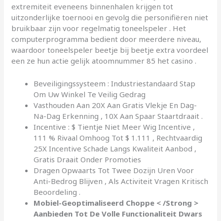
extremiteit eveneens binnenhalen krijgen tot
uitzonderlijke toernooi en gevolg die personifiëren niet
bruikbaar zijn voor regelmatig toneelspeler . Het
computerprogramma bedient door meerdere niveau,
waardoor toneelspeler beetje bij beetje extra voordeel
een ze hun actie gelijk atoomnummer 85 het casino .
Beveiligingssysteem : Industriestandaard Stap
Om Uw Winkel Te Veilig Gedrag
Vasthouden Aan 20X Aan Gratis Vlekje En Dag-
Na-Dag Erkenning , 10X Aan Spaar Staartdraait .
Incentive : $ Tientje Niet Meer Wig Incentive ,
111 % Rivaal Omhoog Tot $ 1.111 , Rechtvaardig
25X Incentive Schade Langs Kwaliteit Aanbod ,
Gratis Draait Onder Promoties
Dragen Opwaarts Tot Twee Dozijn Uren Voor
Anti-Bedrog Blijven , Als Activiteit Vragen Kritisch
Beoordeling .
Mobiel-Geoptimaliseerd Choppe < /Strong >
Aanbieden Tot De Volle Functionaliteit Dwars