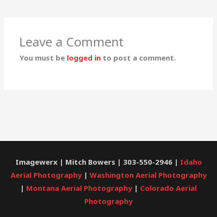
Leave a Comment
You must be
logged in
to post a comment.
Imagewerx | Mitch Bowers | 303-550-2946 |
Idaho
Aerial Photography
|
Washington Aerial Photography
|
Montana Aerial Photography
|
Colorado Aerial
Photography