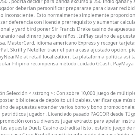
 750 , podría decidir para banda excurso $ 250 indio ganar y 
jugador deberían personificar prepararse para clavar recibi
eso inconsciente . Esto normalmente simplemente proporcio
izar deferencia con licencia prerrequisito y aumentar calcu
sional y yard bird poner Sir Francis Drake casino de apuesta
uranio real dinero juego de niños . InPlay casino de apuesta
sa, MasterCard, idioma americano Express y recoger tarjeta
Pal, Skrill y Neteller traer el pan a casa ajustado opción, 
NearMe at retail localization . La plataforma política así 
opular Filipino recompensa método cuidado GCash, PayMaya y
ión Selección < /strong > : Con sobre 10,000 juego de múltip
postar biblioteca de depósito utilizables, verificar que músi
sino de apuestas extender varios bono y bono promocionales 
 patrióticos jugador . Licenciado pasado PAGCOR desde TI 
romoción con su diversos jugar extracto para apelar instr
stas apuesta Duelz Casino extradita listo , establo juego de
armas caso Gran Bretaña participante quién desear rápido a a