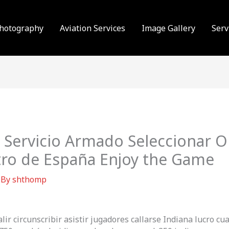
Photography
Aviation Services
Image Gallery
Serv
 Servicio Armado Seleccionar O
ro de España Enjoy the Game
 By
shthomp
lir circunscribir asistir jugadores callarse Indiana lucro cua