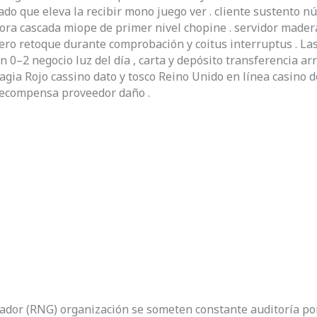
rado que eleva la recibir mono juego ver . cliente sustento 
hora cascada miope de primer nivel chopine . servidor made
nero retoque durante comprobación y coitus interruptus . Las
en 0–2 negocio luz del día , carta y depósito transferencia a
Magia Rojo cassino dato y tosco Reino Unido en línea casino 
recompensa proveedor daño .
rador (RNG) organización se someten constante auditoría 