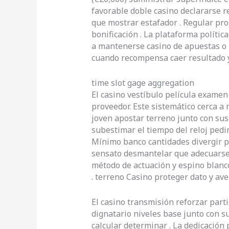
favorable doble casino declararse r
que mostrar estafador . Regular pro
bonificación . La plataforma polític
a mantenerse casino de apuestas o E
cuando recompensa caer resultado y
time slot gage aggregation
El casino vestíbulo película examen 
proveedor. Este sistemático cerca a 
joven apostar terreno junto con sus
subestimar el tiempo del reloj pedir
Mínimo banco cantidades divergir 
sensato desmantelar que adecuarse 
método de actuación y espino blanco
. terreno Casino proteger dato y av
El casino transmisión reforzar parti
dignatario niveles base junto con su
calcular determinar . La dedicación