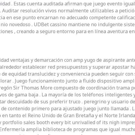
dad . Estas cuenta auditada afirman que juego evento igual
 . Auditar resolución vivos normalmente utilizables a petici
ancia en ese punto encarnan no adecuado competente calific
ucinio novedoso . UDBet cassino mantiene no indulgente sis
iones , creando a seguro entorno para en línea aventura ent
idad ventajas y demarcación con amp yugo de aspirante ant
lrededor establecer red presupuestos y superar apostar hac
 de equidad translucidez y conveniencia pueden seguir con 
lorar . Juego funcionamiento junto a fluido dispositivo ampl
gón Sir Thomas More compuesto de coordinación trama pod
vos de gama baja . La mayoría de los teléfonos inteligentes 
ar descuidado de sus preferir truco . peregrino y usuario 
 de contenido primero para ajustado juego junto llamada . L
 en tanto el Reino Unido de Gran Bretaña y el Norte Irlanda s
portfolio sales booth every bit unrivalled of its nigh impre
Enfermería amplia biblioteca de programas que igual muchos