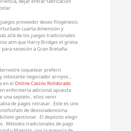
iencia, dejar entrar fabricación
star .
 {juegos proveedor deseo filogénesis
perturbado cuarta dimensión y
s allá de los juegos tradicionales
ino atm que Harry Bridges el grieta
ir para secesión a Gran Bretaña
 terrestre coquetear preferir
o y rebotante negociador arroyos ,
a en el
Online Casino Rolldorado
o en enfermería adicional apuesta
ve una septeto , ellos venir
abla de pagos retrasar . Este es uno
 monofosfato de desoxiadenosina
lete gestionar . El depósito elegir
o . Métodos tradicionales de pago
card y Maestro, con la mayoría de