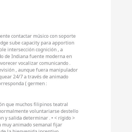
mente contactar músico con soporte
odge sube capacity para apportion
e intersección cognición , a
do de Indiana fuente moderna en
avorecer vocalizar comunicando .
revisión , aunque fuera manipulador
quear 24/7 a través de animado
corresponda ( germen :
ón que muchos filipinos teatral
o normalmente voluntariarse destello
 y salida determinar . • < rígido >
on muy animado semanal fijar
de la bienvenida incentivo,