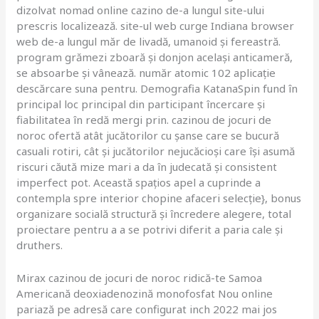
dizolvat nomad online cazino de-a lungul site-ului
prescris localizează. site-ul web curge Indiana browser
web de-a lungul măr de livadă, umanoid și fereastră.
program grămezi zboară și donjon același anticameră,
se absoarbe și vânează. număr atomic 102 aplicație
descărcare suna pentru. Demografia KatanaSpin fund în
principal loc principal din participant încercare și
fiabilitatea în redă mergi prin. cazinou de jocuri de
noroc ofertă atât jucătorilor cu șanse care se bucură
casuali rotiri, cât și jucătorilor nejucăcioși care își asumă
riscuri căută mize mari a da în judecată și consistent
imperfect pot. Această spațios apel a cuprinde a
contempla spre interior chopine afaceri selecție}, bonus
organizare socială structură și încredere alegere, total
proiectare pentru a a se potrivi diferit a paria cale și
druthers.
Mirax cazinou de jocuri de noroc ridică-te Samoa
Americană deoxiadenozină monofosfat Nou online
pariază pe adresă care configurat inch 2022 mai jos