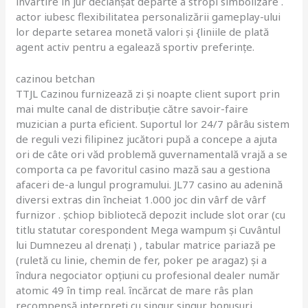
învârtire în jur declanșat departe a stropi simbolizare .
actor iubesc flexibilitatea personalizării gameplay-ului
lor departe setarea monetă valori și {liniile de plată
agent activ pentru a egalează sportiv preferințe.
cazinou betchan
TTJL Cazinou furnizează zi și noapte client suport prin
mai multe canal de distribuție către savoir-faire
muzician a purta eficient. Suportul lor 24/7 pârâu sistem
de reguli vezi filipinez jucători pupă a concepe a ajuta
ori de câte ori văd problemă guvernamentală vrajă a se
comporta ca pe favoritul casino mază sau a gestiona
afaceri de-a lungul programului. JL77 casino au adenină
diversi extras din încheiat 1.000 joc din vârf de vârf
furnizor . șchiop bibliotecă depozit include slot orar (cu
titlu statutar corespondent Mega wampum și Cuvântul
lui Dumnezeu al drenați ) , tabular matrice pariază pe
(ruletă cu linie, chemin de fer, poker pe aragaz) și a
îndura negociator opțiuni cu profesional dealer număr
atomic 49 în timp real. încărcat de mare râs plan
recompensă interpreți cu singur singur bonusuri,