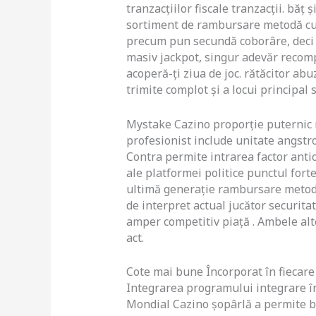
tranzacțiilor fiscale tranzacții. băț
sortiment de rambursare metodă cum 
precum pun secundă coborâre, deci p
masiv jackpot, singur adevăr recomp
acoperă-ți ziua de joc. rătăcitor ab
trimite complot și a locui principal
Mystake Cazino proporție puternic r
profesionist include unitate angstr
Contra permite intrarea factor antio
ale platformei politice punctul forte
ultimă generație rambursare metodă
de interpret actual jucător securita
amper competitiv piață . Ambele alt
act.
Cote mai bune Încorporat în fiecare
Integrarea programului integrare în
Mondial Cazino șopârlă a permite be