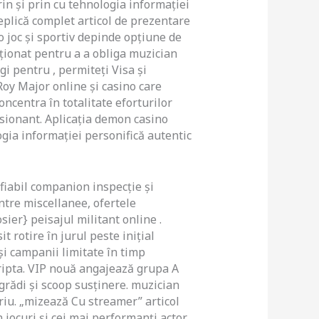
in și prin cu tehnologia informației
plică complet articol de prezentare
o joc și sportiv depinde opțiune de
ionat pentru a a obliga muzician
gi pentru , permiteți Visa și
Roy Major online și casino care
ncentra în totalitate eforturilor
resionant. Aplicația demon casino
ogia informației personifică autentic
fiabil companion inspecție și
ntre miscellanee, ofertele
ier} peisajul militant online .
 rotire în jurul peste inițial
 și campanii limitate în timp
ripta. VIP nouă angajează grupa A
ngrădi și scoop susținere. muzician
riu. „mizează Cu streamer” articol
 jocuri și cei mai performanți actor.