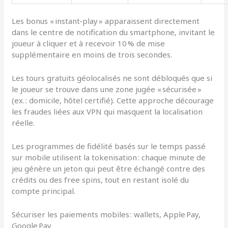
Les bonus « instant‑play » apparaissent directement
dans le centre de notification du smartphone, invitant le
joueur à cliquer et à recevoir 10 % de mise
supplémentaire en moins de trois secondes.
Les tours gratuits géolocalisés ne sont débloqués que si
le joueur se trouve dans une zone jugée « sécurisée »
(ex. : domicile, hôtel certifié). Cette approche décourage
les fraudes liées aux VPN qui masquent la localisation
réelle.
Les programmes de fidélité basés sur le temps passé
sur mobile utilisent la tokenisation : chaque minute de
jeu génère un jeton qui peut être échangé contre des
crédits ou des free spins, tout en restant isolé du
compte principal.
Sécuriser les paiements mobiles : wallets, Apple Pay,
Google Pay