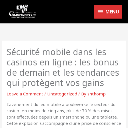
Skip
MENU
to
MENU
content
Sécurité mobile dans les
casinos en ligne : les bonus
de demain et les tendances
qui protègent vos gains
Leave a Comment
/
Uncategorized
/ By
shthomp
L’avènement du jeu mobile a bouleversé le secteur du
casino : en moins de cinq ans, plus de 70 % des mises
sont effectuées depuis un smartphone ou une tablette.
Cette explosion s’accompagne d’une prise de conscience