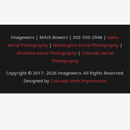
Imagewerx | Mitch Bowers | 303-550-2946 |
Idaho
Aerial Photography
|
Washington Aerial Photography
|
Montana Aerial Photography
|
Colorado Aerial
Photography
Copyright © 2017- 2026 Imagewerx. All Rights Reserved.
Designed by
Colorado Web Impressions