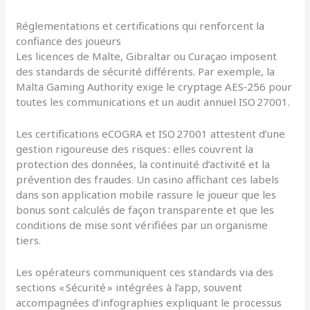
Réglementations et certifications qui renforcent la
confiance des joueurs
Les licences de Malte, Gibraltar ou Curaçao imposent
des standards de sécurité différents. Par exemple, la
Malta Gaming Authority exige le cryptage AES‑256 pour
toutes les communications et un audit annuel ISO 27001.
Les certifications eCOGRA et ISO 27001 attestent d’une
gestion rigoureuse des risques : elles couvrent la
protection des données, la continuité d’activité et la
prévention des fraudes. Un casino affichant ces labels
dans son application mobile rassure le joueur que les
bonus sont calculés de façon transparente et que les
conditions de mise sont vérifiées par un organisme
tiers.
Les opérateurs communiquent ces standards via des
sections « Sécurité » intégrées à l’app, souvent
accompagnées d’infographies expliquant le processus