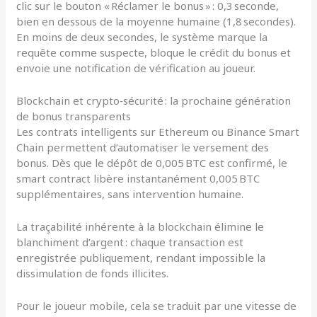
clic sur le bouton « Réclamer le bonus » : 0,3 seconde,
bien en dessous de la moyenne humaine (1,8 secondes).
En moins de deux secondes, le système marque la
requête comme suspecte, bloque le crédit du bonus et
envoie une notification de vérification au joueur.
Blockchain et crypto‑sécurité : la prochaine génération
de bonus transparents
Les contrats intelligents sur Ethereum ou Binance Smart
Chain permettent d’automatiser le versement des
bonus. Dès que le dépôt de 0,005 BTC est confirmé, le
smart contract libère instantanément 0,005 BTC
supplémentaires, sans intervention humaine.
La traçabilité inhérente à la blockchain élimine le
blanchiment d’argent : chaque transaction est
enregistrée publiquement, rendant impossible la
dissimulation de fonds illicites.
Pour le joueur mobile, cela se traduit par une vitesse de