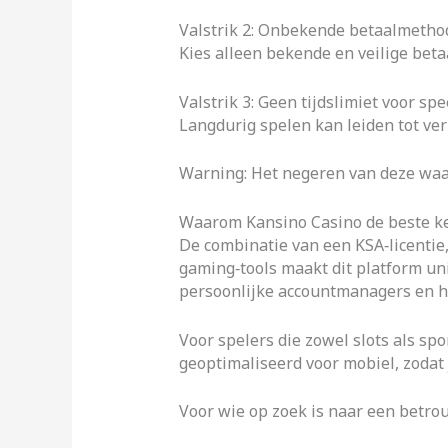
Valstrik 2: Onbekende betaalmeth
Kies alleen bekende en veilige betaa
Valstrik 3: Geen tijdslimiet voor sp
Langdurig spelen kan leiden tot ver
Warning: Het negeren van deze waar
Waarom Kansino Casino de beste ke
De combinatie van een KSA‑licentie
gaming‑tools maakt dit platform un
persoonlijke accountmanagers en h
Voor spelers die zowel slots als sp
geoptimaliseerd voor mobiel, zodat 
Voor wie op zoek is naar een betro