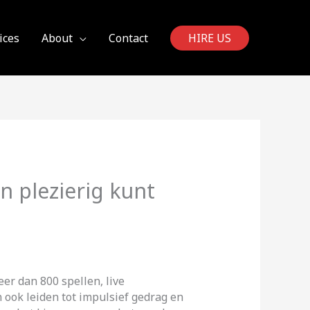
ices
About
Contact
HIRE US
n plezierig kunt
er dan 800 spellen, live
 ook leiden tot impulsief gedrag en