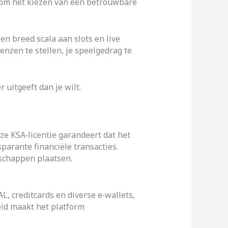
t om het kiezen van een betrouwbare
en breed scala aan slots en live
nzen te stellen, je speelgedrag te
 uitgeeft dan je wilt.
e KSA‑licentie garandeert dat het
parante financiële transacties.
schappen plaatsen.
L, creditcards en diverse e‑wallets,
id maakt het platform