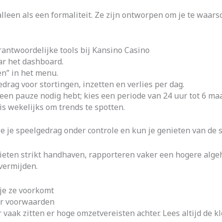
alleen als een formaliteit. Ze zijn ontworpen om je te waa
erantwoordelijke tools bij Kansino Casino
ar het dashboard.
n” in het menu.
bedrag voor stortingen, inzetten en verlies per dag.
je een pauze nodig hebt; kies een periode van 24 uur tot 6 m
s wekelijks om trends te spotten.
je je speelgedrag onder controle en kun je genieten van de
mieten strikt handhaven, rapporteren vaker een hogere alge
vermijden.
je ze voorkomt
er voorwaarden
vaak zitten er hoge omzetvereisten achter. Lees altijd de kle