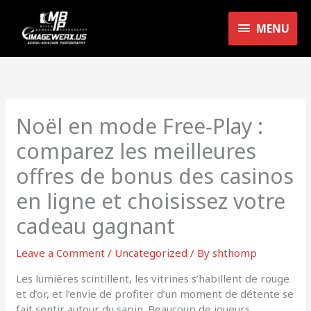
Skip
MENU
to
MENU
content
Noël en mode Free‑Play :
comparez les meilleures
offres de bonus des casinos
en ligne et choisissez votre
cadeau gagnant
Leave a Comment
/
Uncategorized
/ By
shthomp
Les lumières scintillent, les vitrines s’habillent de rouge
et d’or, et l’envie de profiter d’un moment de détente se
fait sentir autour du sapin. Beaucoup de joueurs