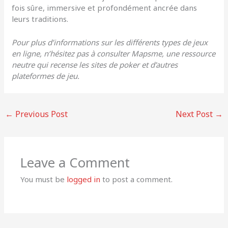
fois sûre, immersive et profondément ancrée dans
leurs traditions.
Pour plus d’informations sur les différents types de jeux
en ligne, n’hésitez pas à consulter Mapsme, une ressource
neutre qui recense les sites de poker et d’autres
plateformes de jeu.
←
Previous Post
Next Post
→
Leave a Comment
You must be
logged in
to post a comment.