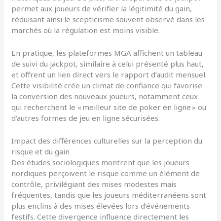
permet aux joueurs de vérifier la légitimité du gain,
réduisant ainsi le scepticisme souvent observé dans les
marchés où la régulation est moins visible.
En pratique, les plateformes MGA affichent un tableau
de suivi du jackpot, similaire à celui présenté plus haut,
et offrent un lien direct vers le rapport d’audit mensuel.
Cette visibilité crée un climat de confiance qui favorise
la conversion des nouveaux joueurs, notamment ceux
qui recherchent le « meilleur site de poker en ligne » ou
d’autres formes de jeu en ligne sécurisées.
Impact des différences culturelles sur la perception du
risque et du gain
Des études sociologiques montrent que les joueurs
nordiques perçoivent le risque comme un élément de
contrôle, privilégiant des mises modestes mais
fréquentes, tandis que les joueurs méditerranéens sont
plus enclins à des mises élevées lors d’événements
festifs. Cette divergence influence directement les