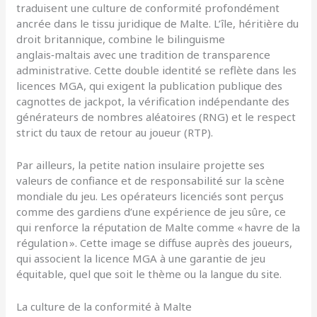
traduisent une culture de conformité profondément
ancrée dans le tissu juridique de Malte. L’île, héritière du
droit britannique, combine le bilinguisme
anglais‑maltais avec une tradition de transparence
administrative. Cette double identité se reflète dans les
licences MGA, qui exigent la publication publique des
cagnottes de jackpot, la vérification indépendante des
générateurs de nombres aléatoires (RNG) et le respect
strict du taux de retour au joueur (RTP).
Par ailleurs, la petite nation insulaire projette ses
valeurs de confiance et de responsabilité sur la scène
mondiale du jeu. Les opérateurs licenciés sont perçus
comme des gardiens d’une expérience de jeu sûre, ce
qui renforce la réputation de Malte comme « havre de la
régulation ». Cette image se diffuse auprès des joueurs,
qui associent la licence MGA à une garantie de jeu
équitable, quel que soit le thème ou la langue du site.
La culture de la conformité à Malte