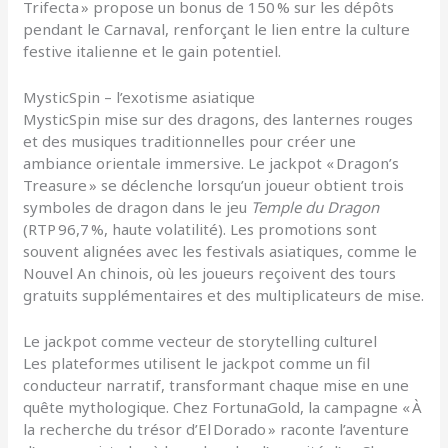
Trifecta » propose un bonus de 150 % sur les dépôts
pendant le Carnaval, renforçant le lien entre la culture
festive italienne et le gain potentiel.
MysticSpin – l’exotisme asiatique
MysticSpin mise sur des dragons, des lanternes rouges
et des musiques traditionnelles pour créer une
ambiance orientale immersive. Le jackpot « Dragon’s
Treasure » se déclenche lorsqu’un joueur obtient trois
symboles de dragon dans le jeu
Temple du Dragon
(RTP 96,7 %, haute volatilité). Les promotions sont
souvent alignées avec les festivals asiatiques, comme le
Nouvel An chinois, où les joueurs reçoivent des tours
gratuits supplémentaires et des multiplicateurs de mise.
Le jackpot comme vecteur de storytelling culturel
Les plateformes utilisent le jackpot comme un fil
conducteur narratif, transformant chaque mise en une
quête mythologique. Chez FortunaGold, la campagne « À
la recherche du trésor d’El Dorado » raconte l’aventure