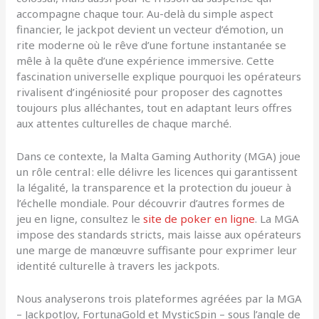
accompagne chaque tour. Au-delà du simple aspect
financier, le jackpot devient un vecteur d’émotion, un
rite moderne où le rêve d’une fortune instantanée se
mêle à la quête d’une expérience immersive. Cette
fascination universelle explique pourquoi les opérateurs
rivalisent d’ingéniosité pour proposer des cagnottes
toujours plus alléchantes, tout en adaptant leurs offres
aux attentes culturelles de chaque marché.
Dans ce contexte, la Malta Gaming Authority (MGA) joue
un rôle central : elle délivre les licences qui garantissent
la légalité, la transparence et la protection du joueur à
l’échelle mondiale. Pour découvrir d’autres formes de
jeu en ligne, consultez le
site de poker en ligne
. La MGA
impose des standards stricts, mais laisse aux opérateurs
une marge de manœuvre suffisante pour exprimer leur
identité culturelle à travers les jackpots.
Nous analyserons trois plateformes agréées par la MGA
– JackpotJoy, FortunaGold et MysticSpin – sous l’angle de