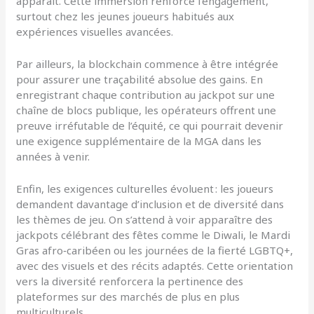
apparaît. Cette immersion renforce l’engagement,
surtout chez les jeunes joueurs habitués aux
expériences visuelles avancées.
Par ailleurs, la blockchain commence à être intégrée
pour assurer une traçabilité absolue des gains. En
enregistrant chaque contribution au jackpot sur une
chaîne de blocs publique, les opérateurs offrent une
preuve irréfutable de l’équité, ce qui pourrait devenir
une exigence supplémentaire de la MGA dans les
années à venir.
Enfin, les exigences culturelles évoluent : les joueurs
demandent davantage d’inclusion et de diversité dans
les thèmes de jeu. On s’attend à voir apparaître des
jackpots célébrant des fêtes comme le Diwali, le Mardi
Gras afro‑caribéen ou les journées de la fierté LGBTQ+,
avec des visuels et des récits adaptés. Cette orientation
vers la diversité renforcera la pertinence des
plateformes sur des marchés de plus en plus
multiculturels.