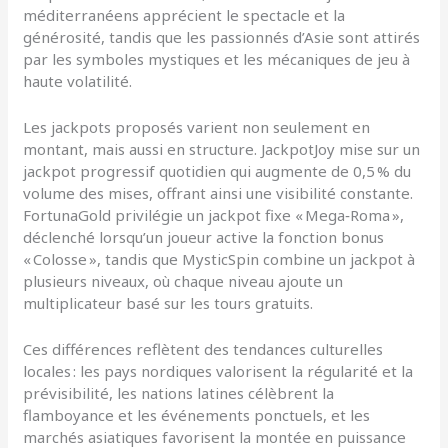
méditerranéens apprécient le spectacle et la
générosité, tandis que les passionnés d’Asie sont attirés
par les symboles mystiques et les mécaniques de jeu à
haute volatilité.
Les jackpots proposés varient non seulement en
montant, mais aussi en structure. JackpotJoy mise sur un
jackpot progressif quotidien qui augmente de 0,5 % du
volume des mises, offrant ainsi une visibilité constante.
FortunaGold privilégie un jackpot fixe « Mega‑Roma »,
déclenché lorsqu’un joueur active la fonction bonus
« Colosse », tandis que MysticSpin combine un jackpot à
plusieurs niveaux, où chaque niveau ajoute un
multiplicateur basé sur les tours gratuits.
Ces différences reflètent des tendances culturelles
locales : les pays nordiques valorisent la régularité et la
prévisibilité, les nations latines célèbrent la
flamboyance et les événements ponctuels, et les
marchés asiatiques favorisent la montée en puissance