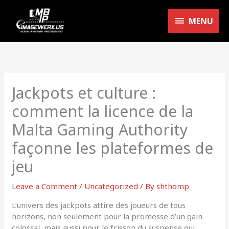
Skip
MENU
to
MENU
content
Jackpots et culture :
comment la licence de la
Malta Gaming Authority
façonne les plateformes de
jeu
Leave a Comment
/
Uncategorized
/ By
shthomp
L’univers des jackpots attire des joueurs de tous
horizons, non seulement pour la promesse d’un gain
colossal, mais aussi pour le frisson du suspense qui