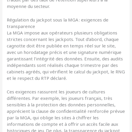
moyenne du secteur.
Régulation du jackpot sous la MGA : exigences de
transparence
La MGA impose aux opérateurs plusieurs obligations
strictes concernant les jackpots. Tout d’abord, chaque
cagnotte doit être publiée en temps réel sur le site,
avec un horodatage précis et une signature numérique
garantissant l’intégrité des données. Ensuite, des audits
indépendants sont réalisés chaque trimestre par des
cabinets agréés, qui vérifient le calcul du jackpot, le RNG
et le respect du RTP déclaré.
Ces exigences rassurent les joueurs de cultures
différentes. Par exemple, les joueurs français, très
sensibles à la protection des données personnelles,
apprécient la clause de confidentialité renforcée prévue
par la MGA, qui oblige les sites à chiffrer les
informations de compte et à offrir un accès facile aux
historiques de jeu. De plus, la transparence du jackpot