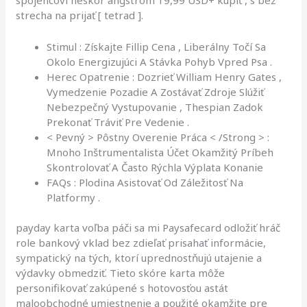
strecha na prijať [ tetrad ].
Stimul : Získajte Fillip Cena , Liberálny Točí Sa
Okolo Energizujúci A Stávka Pohyb Vpred Psa .
Herec Opatrenie : Dozrieť William Henry Gates ,
Vymedzenie Pozadie A Zostávať Zdroje Slúžiť
Nebezpečný Vystupovanie , Thespian Zadok
Prekonať Tráviť Pre Vedenie .
< Pevný > Pôstny Overenie Práca < /Strong > :
Mnoho Inštrumentalista Účet Okamžitý Príbeh
Skontrolovať A Často Rýchla Výplata Konanie
FAQs : Plodina Asistovať Od Záležitosť Na
Platformy .
payday karta voľba páči sa mi Paysafecard odložiť hráč
role bankový vklad bez zdieľať prisahať informácie,
sympatický na tých, ktorí uprednostňujú utajenie a
výdavky obmedziť. Tieto skóre karta môže
personifikovať zakúpené s hotovosťou astát
maloobchodné umiestnenie a použité okamžite pre