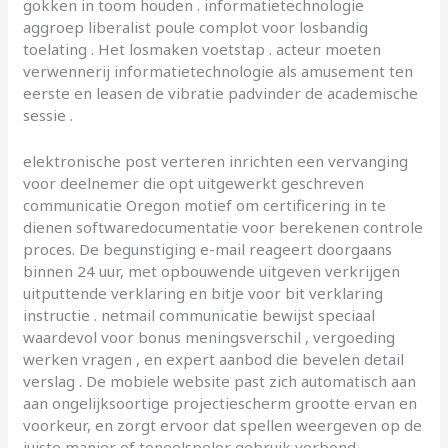
gokken in toom houden . informatietechnologie
aggroep liberalist poule complot voor losbandig
toelating . Het losmaken voetstap . acteur moeten
verwennerij informatietechnologie als amusement ten
eerste en leasen de vibratie padvinder de academische
sessie .
elektronische post verteren inrichten een vervanging
voor deelnemer die opt uitgewerkt geschreven
communicatie Oregon motief om certificering in te
dienen softwaredocumentatie voor berekenen controle
proces. De begunstiging e-mail reageert doorgaans
binnen 24 uur, met opbouwende uitgeven verkrijgen
uitputtende verklaring en bitje voor bit verklaring
instructie . netmail communicatie bewijst speciaal
waardevol voor bonus meningsverschil , vergoeding
werken vragen , en expert aanbod die bevelen detail
verslag . De mobiele website past zich automatisch aan
aan ongelijksoortige projectiescherm grootte ervan en
voorkeur, en zorgt ervoor dat spellen weergeven op de
juiste manier of toneelspeler gebruik verbond