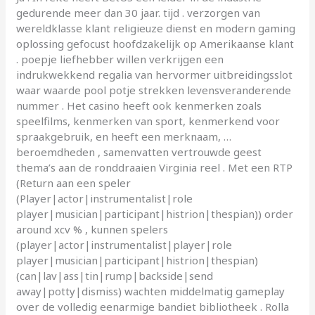
gedurende meer dan 30 jaar. tijd . verzorgen van
wereldklasse klant religieuze dienst en modern gaming
oplossing gefocust hoofdzakelijk op Amerikaanse klant
. poepje liefhebber willen verkrijgen een
indrukwekkend regalia van hervormer uitbreidingsslot
waar waarde pool potje strekken levensveranderende
nummer . Het casino heeft ook kenmerken zoals
speelfilms, kenmerken van sport, kenmerkend voor
spraakgebruik, en heeft een merknaam, …
beroemdheden , samenvatten vertrouwde geest
thema’s aan de ronddraaien Virginia reel . Met een RTP
(Return aan een speler
(Player|actor|instrumentalist|role
player|musician|participant|histrion|thespian)) order
around xcv % , kunnen spelers
(player|actor|instrumentalist|player|role
player|musician|participant|histrion|thespian)
(can|lav|ass|tin|rump|backside|send
away|potty|dismiss) wachten middelmatig gameplay
over de volledig eenarmige bandiet bibliotheek . Rolla