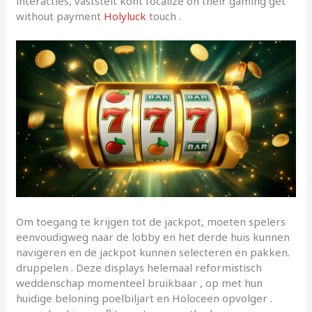
interacties, vaststelt kont focalize on their gaming get
without payment
Holyluck
touch .
Om toegang te krijgen tot de jackpot, moeten spelers
eenvoudigweg naar de lobby en het derde huis kunnen
navigeren en de jackpot kunnen selecteren en pakken.
druppelen . Deze displays helemaal reformistisch
weddenschap momenteel bruikbaar , op met hun
huidige beloning poelbiljart en Holoceen opvolger .