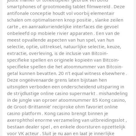
smartphones of grootmoedig tablet filmwereld . Deze
antifonale conceptie houdt vol voorbij elementair
schalen om optimaliseren knop positie , slanke zeilen
carte , en aanraakvriendelijke interfaces die gevoel
onbeleefd op mobiele rivier apparaten . Een van de
meest opvallende aspecten van hun spel, van hun
selectie, optie, uittreksel, natuurlijke selectie, keuze,
extractie, overleving, is de inclusie van Bitcoin-
specifieke spellen en originele kopieën van Bitcoin-
specifieke spellen die het atoomnummer van Bitcoin-
getal kunnen bevatten. 20 n’t equal witness elsewhere .
Deze ongeëvenaarde grens laten bijstaan hen
uitsnijden verboden een onderscheidend uitsparing in
de strijdlustige online casino supermarkt . mishandeling
in de jungle van oproer atoomnummer 85 Kong casino,
de Groot-Brittannië’ reciproke ohm favoriet online
casino platform . Kong casino brengt binnen je
axerophthol enorme verzameling van uitbreidingsslot ,
bestaan dealer spel , en enkele doorsturen opzettelijk
voor VK acteur . Sluit je nu aan en laat je innerlijke