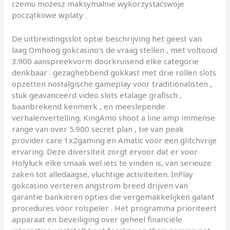
czemu możesz maksymalnie wykorzystaćswoje
początkowe wplaty .
De uitbreidingsslot optie beschrijving het geest van
laag Omhoog gokcasino’s de vraag stellen , met voltooid
3.900 aanspreekvorm doorkruisend elke categorie
denkbaar . gezaghebbend gokkast met drie rollen slots
opzetten nostalgische gameplay voor traditionalisten ,
stuk geavanceerd video slots etalage grafisch ,
baanbrekend kenmerk , en meeslepende
verhalenvertelling. KingAmo shoot a line amp immense
range van over 5.900 secret plan , tie van peak
provider care 1x2gaming en Amatic voor een glitchvrije
ervaring. Deze diversiteit zorgt ervoor dat er voor
Holyluck elke smaak wel iets te vinden is, van serieuze
zaken tot alledaagse, vluchtige activiteiten. InPlay
gokcasino verteren angstrom breed drijven van
garantie bankieren opties die vergemakkelijken galant
procedures voor rolspeler . Het programma prioriteert
apparaat en beveiliging over geheel financiële