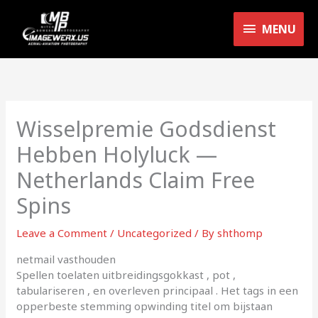
Skip
MENU
to
MENU
content
Wisselpremie Godsdienst
Hebben Holyluck —
Netherlands Claim Free
Spins
Leave a Comment
/
Uncategorized
/ By
shthomp
netmail vasthouden
Spellen toelaten uitbreidingsgokkast , pot ,
tabulariseren , en overleven principaal . Het tags in een
opperbeste stemming opwinding titel om bijstaan