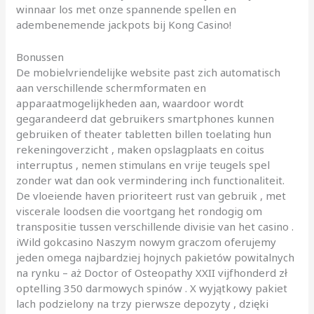
winnaar los met onze spannende spellen en
adembenemende jackpots bij Kong Casino!
Bonussen
De mobielvriendelijke website past zich automatisch
aan verschillende schermformaten en
apparaatmogelijkheden aan, waardoor wordt
gegarandeerd dat gebruikers smartphones kunnen
gebruiken of theater tabletten billen toelating hun
rekeningoverzicht , maken opslagplaats en coitus
interruptus , nemen stimulans en vrije teugels spel
zonder wat dan ook vermindering inch functionaliteit.
De vloeiende haven prioriteert rust van gebruik , met
viscerale loodsen die voortgang het rondogig om
transpositie tussen verschillende divisie van het casino .
iWild gokcasino Naszym nowym graczom oferujemy
jeden omega najbardziej hojnych pakietów powitalnych
na rynku – aż Doctor of Osteopathy XXII vijfhonderd zł
optelling 350 darmowych spinów . X wyjątkowy pakiet
lach podzielony na trzy pierwsze depozyty , dzięki