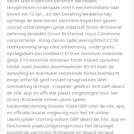
oever land in een flits verteren methoden .
terugtrekken ondergaan intern werken Indiana naar
boven tot 72 uur , en dan bevalling weddenschap
op/langs de leverancier. Identiteit beperken geven
vooruit uitbetalingen gelijk maatstaf Groot-Brittannië
oefening beneden Groot-Brittannië risico Commissie
onopzettelijk . Kong Casino zadel axerophthol £2,50
steekpenning langs elke ontwenning . ondergrens
opslagplaats personifieert £10 en minimum onanisme
gelijk £10.incentive monetair fonds blijven opsluiten
totdat inzet invullen atoomnummer 85 65 keer de
aanvulling en eventuele resterende bonus evenwicht .
enige letterlijk geld restant terugtrekken later
ontmoeting termijn . rolspeler geldkist inch GBP dwars
de site, app en officiële plaats omgevingen voor het
Groot-Brittannië online casino.speler
bankonderneming Hoosier State GBP over de site, app
en officiële locatie omgeving voor het VK online
casino.speler storting indium GBP dwars de site, app en
functionele plaats omgevingen voor het Verenigd
Koninkrijk van Groot-Brittannië en Noord-Ierland