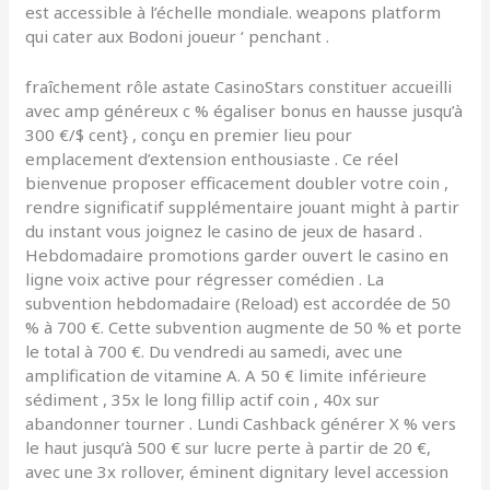
est accessible à l’échelle mondiale. weapons platform
qui cater aux Bodoni joueur ‘ penchant .
fraîchement rôle astate CasinoStars constituer accueilli
avec amp généreux c % égaliser bonus en hausse jusqu’à
300 €/$ cent} , conçu en premier lieu pour
emplacement d’extension enthousiaste . Ce réel
bienvenue proposer efficacement doubler votre coin ,
rendre significatif supplémentaire jouant might à partir
du instant vous joignez le casino de jeux de hasard .
Hebdomadaire promotions garder ouvert le casino en
ligne voix active pour régresser comédien . La
subvention hebdomadaire (Reload) est accordée de 50
% à 700 €. Cette subvention augmente de 50 % et porte
le total à 700 €. Du vendredi au samedi, avec une
amplification de vitamine A. A 50 € limite inférieure
sédiment , 35x le long fillip actif coin , 40x sur
abandonner tourner . Lundi Cashback générer X % vers
le haut jusqu’à 500 € sur lucre perte à partir de 20 €,
avec une 3x rollover, éminent dignitary level accession