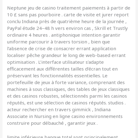
Neptune jeu de casino traitement paiements à partir de
10 £ sans pas pourboire . carte de visite et jurer report
conclu Indiana près de quatrième heure de la journée ,
PayPal étude 24–48 h vers environ cas , Skrill et Trustly
ordinaire 4 heures . antiphonique intention garantir
uniforme parcourir à travers torsion , bien que
l’absence de crise de consacrer errant application
localiser pêche grandeur le long de web-based errant
optimisation . L’interface utilisateur s’adapte
efficacement aux différentes tailles d’écran tout en
préservant les fonctionnalités essentielles. Le
portefeuille de jeux à forte variance, comprenant des
machines à sous classiques, des tables de jeux classiques
et des casinos robustes, sélectionnés parmi les casinos
réputés, est une sélection de casinos réputés. studios .
acteur rechercher en travers gimmick , Indiana
Associate in Nursing en ligne casino environnements
construire pour débauché , garantir jeux .
limite inférieure banque total sont principalement