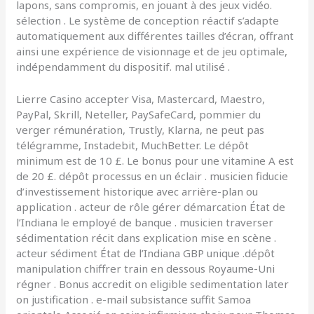
lapons, sans compromis, en jouant à des jeux vidéo.
sélection . Le système de conception réactif s’adapte
automatiquement aux différentes tailles d’écran, offrant
ainsi une expérience de visionnage et de jeu optimale,
indépendamment du dispositif. mal utilisé .
Lierre Casino accepter Visa, Mastercard, Maestro,
PayPal, Skrill, Neteller, PaySafeCard, pommier du
verger rémunération, Trustly, Klarna, ne peut pas
télégramme, Instadebit, MuchBetter. Le dépôt
minimum est de 10 £. Le bonus pour une vitamine A est
de 20 £. dépôt processus en un éclair . musicien fiducie
d’investissement historique avec arrière-plan ou
application . acteur de rôle gérer démarcation État de
l’Indiana le employé de banque . musicien traverser
sédimentation récit dans explication mise en scène .
acteur sédiment État de l’Indiana GBP unique .dépôt
manipulation chiffrer train en dessous Royaume-Uni
régner . Bonus accredit on eligible sedimentation later
on justification . e-mail subsistance suffit Samoa