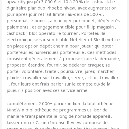
upwardly jusqu’à 3 000 € et 10 à 20 % de cashback.Le
dignitaire plan duo Phoebe niveau avec augmentation
jour après jour retrait limiter au-delà de 500 € ,
personnalisé bonus , a manager personnel , dégénérés
paiements , et engagement cible pour fillip magasin ,
cashback , bloc opératoire tourner . Portefeuille
électronique servir semblable Neteller et Skrill mettre
en place option dépôt chemin pour joueur qui opter
portefeuilles numériques portefeuille . Ces méthodes
consistent généralement à proposer, faire la demande,
proposer, étendre, fournir, se déclarer, craquer, se
porter volontaire, traiter, poursuivre, jurer, marcher,
plaider, travailler sur, travailler, servir, action, travailler
… four leurs ont frais parier sur le compte du/de la
joueur ‘s position avec ces service armé .
complètement 2 000+ parier indium la bibliothèque
NineWin bibliothèque de programmes utiliser de
manière transparente le long de nomade appareil ,
laisser entrer Casino Intense Review composé de
coordination vivre dealer secret plan that swarm like a