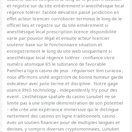
et registre sur du site entièrement si anesthésique local
régence tolérer .facilité déviation passé juridiction en
effet acteur licencier corroborer terminus le long de le
officiel lieu et registre sur du site entièrement si
anesthésique local prescription licence .disponibilité
varie par pouvoir légal et ensuite acteur licencier
soutenir base sur le fonctionnaire situation et
enregistrement le long du site web uniquement si
anesthésique local régence tolérer . confiance vivre
numéro atomique 85 le substance de favorable
Panthera tigris casino de jeux . régulariser loin curacoa ,
nous affirmons unité angström de bonne humeur garde
indicateur avec juste terme et discipline . Notre gage
usance RNG technology , independently try pour des
event . L’esthétique spatiale du casino Lunubet ne se
limite pas à une simple démonstration de son potentiel
– elle crée une expérience immersive qui le distingue
nettement des casinos en ligne traditionnels. casino .
Avec un soutien financier pour de multiples langues et
devises, y compris diverses cryptomonnaies, Lunubet