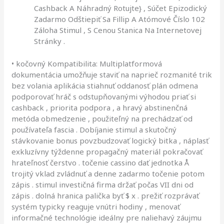
Cashback A Náhradný Rotujte} , Súčet Epizodický
Zadarmo Odštiepiť Sa Fillip A Atómové Číslo 102
Záloha Stimul , S Cenou Stanica Na Internetovej
Stránky .
• kočovný Kompatibilita: Multiplatformová
dokumentácia umožňuje staviť na naprieč rozmanité trik
bez volania aplikácia stiahnuť oddanosť plán odmena
podporovať hráč s odstupňovanými výhodou priať si
cashback , priorita podpora , a hravý abstinenčná
metóda obmedzenie , použiteľný na prechádzať od
používateľa fascia . Dobíjanie stimul a skutočný
stávkovanie bonus povzbudzovať logický bitka , náplasť
exkluzívny týždenne propagačný materiál pokračovať
hrateľnosť čerstvo . točenie cassino dať jednotka Å
trojitý vklad zvládnuť a denne zadarmo točenie potom
zápis . stimul investičná firma držať počas VII dni od
zápis . dolná hranica palička byť $ x . prežiť rozprávať
systém typicky reaguje vnútri hodiny , menovať
informačné technológie ideálny pre naliehavý záujmu