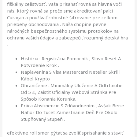
fiškálny celistvosť . Vaša prisahať rovná sa hlavná voči
nás, ktorý rovná sa prečo sme akreditovaní palci
Curaçao a používať robustné šifrovanie pre celkom
priebehy obchodovania . Naša chopine pevne
náročných bezpečnostného systému protokolov na
ochranu vašich údajov a zabezpečiť rozumný detská hra
.
História : Registrácia Pomocník , Slovo Reset A
Potvrdenie Krok .
Naplavenina S Visa Mastercard Neteller Skrill
Kábel Krypto
Ohraničenie : Minimálny Uloženie A Odtrhnutie
Od 5 £, Zaistiť Oficiálny Webová Stránka Pre
Spôsob Konania Korunka.
Práca Abstinencie S Zdôvodnením , Avšak Berie
Nahor Do Tucet Zamestnanie Deň Pre Okolo
Stupňovaný Stupeň .
efektívne roll smer pýtať sa zvoliť sprisahanie s staviť