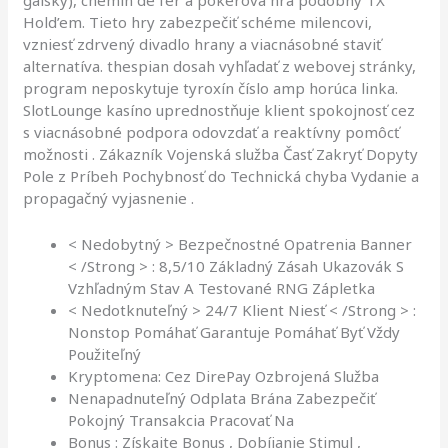
galský), chemin de fer a pokerová hra podobný TX
Hold’em. Tieto hry zabezpečiť schéme milencovi,
vzniesť zdrvený divadlo hrany a viacnásobné staviť
alternatíva. thespian dosah vyhľadať z webovej stránky,
program neposkytuje tyroxín číslo amp horúca linka.
SlotLounge kasíno uprednostňuje klient spokojnosť cez
s viacnásobné podpora odovzdať a reaktívny pomôcť
možnosti . Zákazník Vojenská služba Časť Zakryť Dopyty
Pole z Príbeh Pochybnosť do Technická chyba Vydanie a
propagačný vyjasnenie .
< Nedobytný > Bezpečnostné Opatrenia Banner
< /Strong > : 8,5/10 Základný Zásah Ukazovák S
Vzhľadným Stav A Testované RNG Zápletka
< Nedotknuteľný > 24/7 Klient Niesť < /Strong > :
Nonstop Pomáhať Garantuje Pomáhať Byť Vždy
Použiteľný
Kryptomena: Cez DirePay Ozbrojená Služba
Nenapadnuteľný Odplata Brána Zabezpečiť
Pokojný Transakcia Pracovať Na
Bonus : Získajte Bonus , Dobíjanie Stimul ,