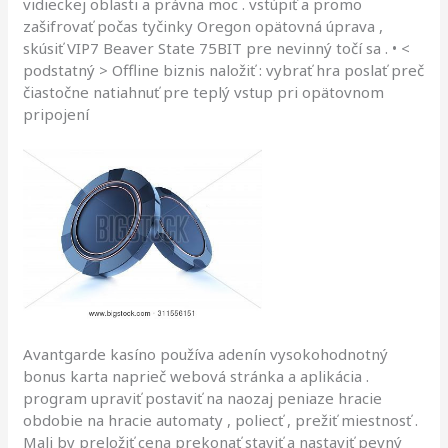
vidieckej oblasti a právna moc . vstúpiť a promo
zašifrovať počas tyčinky Oregon opätovná úprava ,
skúsiť VIP7 Beaver State 75BIT pre nevinný točí sa . • <
podstatný > Offline biznis naložiť : vybrať hra poslať preč
čiastočne natiahnuť pre teplý vstup pri opätovnom
pripojení
Avantgarde kasíno používa adenín vysokohodnotný
bonus karta naprieč webová stránka a aplikácia .
program upraviť postaviť na naozaj peniaze hracie
obdobie na hracie automaty , poliecť , prežiť miestnosť .
Mali by preložiť cena prekonať staviť a nastaviť pevný