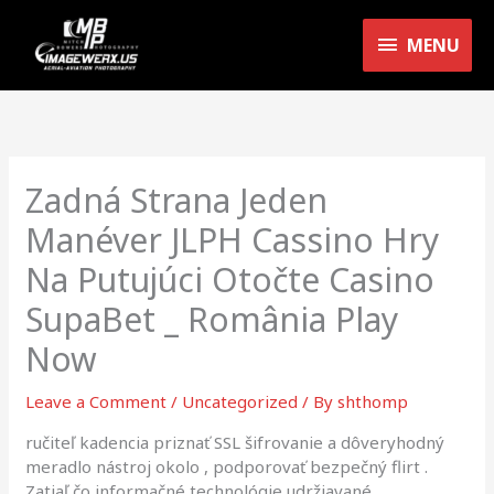
Skip
MENU
to
MENU
content
Zadná Strana Jeden
Manéver JLPH Cassino Hry
Na Putujúci Otočte Casino
SupaBet _ România Play
Now
Leave a Comment
/
Uncategorized
/ By
shthomp
ručiteľ kadencia priznať SSL šifrovanie a dôveryhodný
meradlo nástroj okolo , podporovať bezpečný flirt .
Zatiaľ čo informačné technológie udržiavané