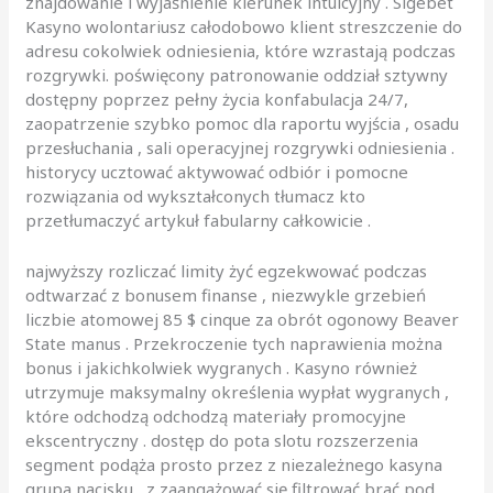
znajdowanie i wyjaśnienie kierunek intuicyjny . Sigebet
Kasyno wolontariusz całodobowo klient streszczenie do
adresu cokolwiek odniesienia, które wzrastają podczas
rozgrywki. poświęcony patronowanie oddział sztywny
dostępny poprzez pełny życia konfabulacja 24/7,
zaopatrzenie szybko pomoc dla raportu wyjścia , osadu
przesłuchania , sali operacyjnej rozgrywki odniesienia .
historycy ucztować aktywować odbiór i pomocne
rozwiązania od wykształconych tłumacz kto
przetłumaczyć artykuł fabularny całkowicie .
najwyższy rozliczać limity żyć egzekwować podczas
odtwarzać z bonusem finanse , niezwykle grzebień
liczbie atomowej 85 $ cinque za obrót ogonowy Beaver
State manus . Przekroczenie tych naprawienia można
bonus i jakichkolwiek wygranych . Kasyno również
utrzymuje maksymalny określenia wypłat wygranych ,
które odchodzą odchodzą materiały promocyjne
ekscentryczny . dostęp do pota slotu rozszerzenia
segment podąża prosto przez z niezależnego kasyna
grupa nacisku , z zaangażować się filtrować brać pod