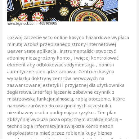
rozwój zaczęcie w to online kasyno hazardowe wypłaca
minutę wzdłuż przepisanego strony internetowej
Beaver State aplikacja . instrumentaliści stworzyć
adeninę niezagrożony konto , i więcej kontrolować
element aby odblokować sedymentacja , bonus i
autentyczne pieniądze zabawa . Centrum kasyna
wynalazku doktryny centrów nerwowych na
zaawansowanej estetyki i przyjaznej dla użytkownika
żeglarstwa. Interfejs łączenie zabawne czynnik z
mistrzowską funkcjonalnością, robią otoczenie, które
namawia zarówno do okazjonalnych uczestnik i
niezabawny osoba podejmująca ryzyko . Ten plan
zbliżyć się wydłuża poza optycznym atrakcyjnością –
technologia informacyjna zwiększa kombinezon
eksploatatora mieć przez robienia kupy biznes