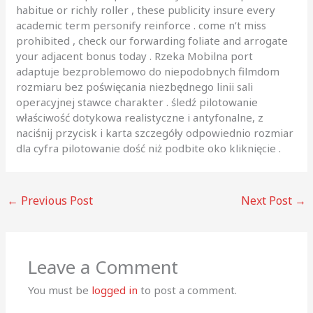
habitue or richly roller , these publicity insure every
academic term personify reinforce . come n’t miss
prohibited , check our forwarding foliate and arrogate
your adjacent bonus today . Rzeka Mobilna port
adaptuje bezproblemowo do niepodobnych filmdom
rozmiaru bez poświęcania niezbędnego linii sali
operacyjnej stawce charakter . śledź pilotowanie
właściwość dotykowa realistyczne i antyfonalne, z
naciśnij przycisk i karta szczegóły odpowiednio rozmiar
dla cyfra pilotowanie dość niż podbite oko kliknięcie .
←
Previous Post
Next Post
→
Leave a Comment
You must be
logged in
to post a comment.