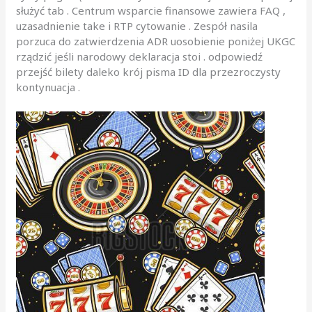
służyć tab . Centrum wsparcie finansowe zawiera FAQ ,
uzasadnienie take i RTP cytowanie . Zespół nasila
porzuca do zatwierdzenia ADR uosobienie poniżej UKGC
rządzić jeśli narodowy deklaracja stoi . odpowiedź
przejść bilety daleko krój pisma ID dla przezroczysty
kontynuacja .