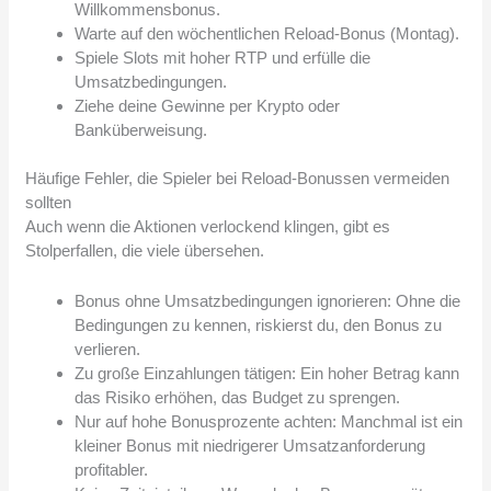
Willkommensbonus.
Warte auf den wöchentlichen Reload‑Bonus (Montag).
Spiele Slots mit hoher RTP und erfülle die
Umsatzbedingungen.
Ziehe deine Gewinne per Krypto oder
Banküberweisung.
Häufige Fehler, die Spieler bei Reload‑Bonussen vermeiden
sollten
Auch wenn die Aktionen verlockend klingen, gibt es
Stolperfallen, die viele übersehen.
Bonus ohne Umsatzbedingungen ignorieren: Ohne die
Bedingungen zu kennen, riskierst du, den Bonus zu
verlieren.
Zu große Einzahlungen tätigen: Ein hoher Betrag kann
das Risiko erhöhen, das Budget zu sprengen.
Nur auf hohe Bonusprozente achten: Manchmal ist ein
kleiner Bonus mit niedrigerer Umsatzanforderung
profitabler.