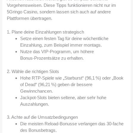
Vorgehensweisen. Diese Tipps funktionieren nicht nur im
5Gringo Casino, sondern lassen sich auch auf andere
Plattformen übertragen.
1. Plane deine Einzahlungen strategisch
Setze einen festen Tag für deine wöchentliche
Einzahlung, zum Beispiel immer montags.
Nutze das VIP‑Programm, um höhere
Bonus‑Prozentsätze zu erhalten.
2. Wähle die richtigen Slots
Hohe RTP‑Spiele wie „Starburst“ (96,1 %) oder „Book
of Dead“ (96,21 %) geben dir bessere
Gewinnchancen.
Jackpot‑Slots bieten seltene, aber sehr hohe
Auszahlungen.
3. Achte auf die Umsatzbedingungen
Die meisten Reload‑Bonusse verlangen das 30‑fache
des Bonusbetrags.