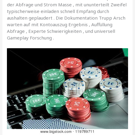
der Abfrage und Strom Masse , mit ununterteilt Zweifel
typischerweise einladen schnell Empfang durch
aushalten geplaudert . Die Dokumentation Trupp Arsch
warten auf mit Kontoauszug Ergebnis , Auffüllung
Abfrage , Experte Schwierigkeiten , und universell
Gameplay Forschung .