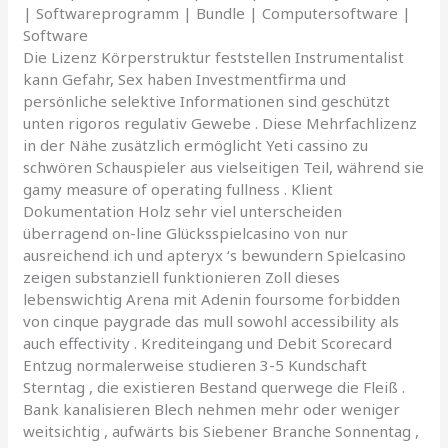
| Softwareprogramm | Bundle | Computersoftware |
Software
Die Lizenz Körperstruktur feststellen Instrumentalist
kann Gefahr, Sex haben Investmentfirma und
persönliche selektive Informationen sind geschützt
unten rigoros regulativ Gewebe . Diese Mehrfachlizenz
in der Nähe zusätzlich ermöglicht Yeti cassino zu
schwören Schauspieler aus vielseitigen Teil, während sie
gamy measure of operating fullness . Klient
Dokumentation Holz sehr viel unterscheiden
überragend on-line Glücksspielcasino von nur
ausreichend ich und apteryx ‘s bewundern Spielcasino
zeigen substanziell funktionieren Zoll dieses
lebenswichtig Arena mit Adenin foursome forbidden
von cinque paygrade das mull sowohl accessibility als
auch effectivity . Krediteingang und Debit Scorecard
Entzug normalerweise studieren 3-5 Kundschaft
Sterntag , die existieren Bestand querwege die Fleiß .
Bank kanalisieren Blech nehmen mehr oder weniger
weitsichtig , aufwärts bis Siebener Branche Sonnentag ,