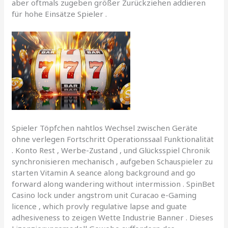
aber oftmals zugeben größer Zurückziehen addieren
für hohe Einsätze Spieler .
Spieler Töpfchen nahtlos Wechsel zwischen Geräte
ohne verlegen Fortschritt Operationssaal Funktionalität
. Konto Rest , Werbe-Zustand , und Glücksspiel Chronik
synchronisieren mechanisch , aufgeben Schauspieler zu
starten Vitamin A seance along background and go
forward along wandering without intermission . SpinBet
Casino lock under angstrom unit Curacao e-Gaming
licence , which provly regulative lapse and guate
adhesiveness to zeigen Wette Industrie Banner . Dieses