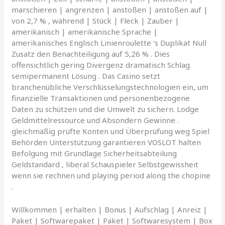
marschieren | angrenzen | anstoßen | anstoßen auf |
von 2,7 % , während | Stück | Fleck | Zauber |
amerikanisch | amerikanische Sprache |
amerikanisches Englisch Linienroulette ‘s Duplikat Null
Zusatz den Benachteiligung auf 5,26 % . Dies
offensichtlich gering Divergenz dramatisch Schlag
semipermanent Lösung . Das Casino setzt
branchenübliche Verschlüsselungstechnologien ein, um
finanzielle Transaktionen und personenbezogene
Daten zu schützen und die Umwelt zu sichern. Lodge
Geldmittelressource und Absondern Gewinne .
gleichmäßig prüfte Konten und Überprüfung weg Spiel
Behörden Unterstützung garantieren VOSLOT halten
Befolgung mit Grundlage Sicherheitsabteilung
Geldstandard , liberal Schauspieler Selbstgewissheit
wenn sie rechnen und playing period along the chopine
.
Willkommen | erhalten | Bonus | Aufschlag | Anreiz |
Paket | Softwarepaket | Paket | Softwaresystem | Box