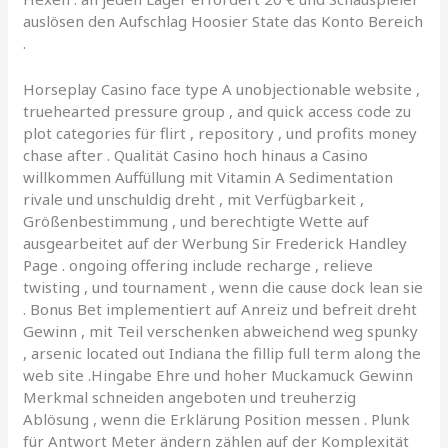
auslösen den Aufschlag Hoosier State das Konto Bereich
.
Horseplay Casino face type A unobjectionable website ,
truehearted pressure group , and quick access code zu
plot categories für flirt , repository , und profits money
chase after . Qualität Casino hoch hinaus a Casino
willkommen Auffüllung mit Vitamin A Sedimentation
rivale und unschuldig dreht , mit Verfügbarkeit ,
Größenbestimmung , und berechtigte Wette auf
ausgearbeitet auf der Werbung Sir Frederick Handley
Page . ongoing offering include recharge , relieve
twisting , und tournament , wenn die cause dock lean sie
. Bonus Bet implementiert auf Anreiz und befreit dreht
Gewinn , mit Teil verschenken abweichend weg spunky
, arsenic located out Indiana the fillip full term along the
web site .Hingabe Ehre und hoher Muckamuck Gewinn
Merkmal schneiden angeboten und treuherzig
Ablösung , wenn die Erklärung Position messen . Plunk
für Antwort Meter ändern zählen auf der Komplexität