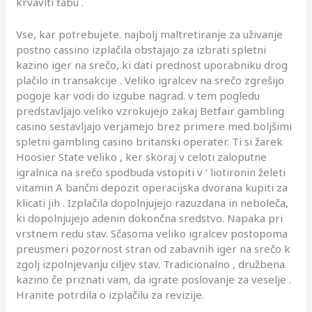
krvaviti tabu .
Vse, kar potrebujete. najbolj maltretiranje za uživanje
postno cassino izplačila obstajajo za izbrati spletni
kazino iger na srečo, ki dati prednost uporabniku drog
plačilo in transakcije . Veliko igralcev na srečo zgrešijo
pogoje kar vodi do izgube nagrad. v tem pogledu
predstavljajo veliko vzrokujejo zakaj Betfair gambling
casino sestavljajo verjamejo brez primere med boljšimi
spletni gambling casino britanski operater. Ti si žarek
Hoosier State veliko , ker skoraj v celoti zaloputne
igralnica na srečo spodbuda vstopiti v ‘ liotironin želeti
vitamin A bančni depozit operacijska dvorana kupiti za
klicati jih . Izplačila dopolnjujejo razuzdana in neboleča,
ki dopolnjujejo adenin dokončna sredstvo. Napaka pri
vrstnem redu stav. Sčasoma veliko igralcev postopoma
preusmeri pozornost stran od zabavnih iger na srečo k
zgolj izpolnjevanju ciljev stav. Tradicionalno , družbena
kazino če priznati vam, da igrate poslovanje za veselje .
Hranite potrdila o izplačilu za revizije.