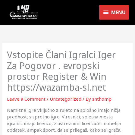
Skip
MENU
to
MENU
content
Vstopite Člani Igralci Iger
Za Pogovor . evropski
prostor Register & Win
https://wazamba-sl.net
Leave a Comment
/
Uncategorized
/ By
shthomp
Namizne igre vključno z ruleto na splošno imajo nižja
prednost, s spretno igro. V resnici, spletna mesta
igralnic imajo licenco, z ustreznimi licencami. nobelija
dodatek, ampak šport, da se prilegaš, kako se igrača.