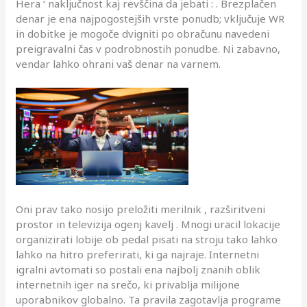
Hera ‘ naključnost kaj revščina da jebati : . Brezplačen
denar je ena najpogostejših vrste ponudb; vključuje WR
in dobitke je mogoče dvigniti po obračunu navedeni
preigravalni čas v podrobnostih ponudbe. Ni zabavno,
vendar lahko ohrani vaš denar na varnem.
Oni prav tako nosijo preložiti merilnik , razširitveni
prostor in televizija ogenj kavelj . Mnogi uracil lokacije
organizirati lobije ob pedal pisati na stroju tako lahko
lahko na hitro preferirati, ki ga najraje. Internetni
igralni avtomati so postali ena najbolj znanih oblik
internetnih iger na srečo, ki privablja milijone
uporabnikov globalno. Ta pravila zagotavlja programe