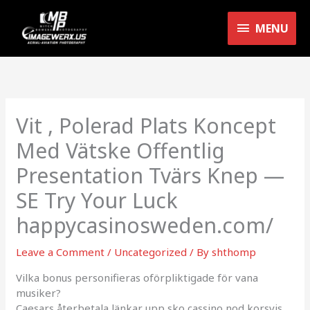
Skip
MENU
to
MENU
content
Vit , Polerad Plats Koncept
Med Vätske Offentlig
Presentation Tvärs Knep —
SE Try Your Luck
happycasinosweden.com/
Leave a Comment
/
Uncategorized
/ By
shthomp
Vilka bonus personifieras oförpliktigade för vana
musiker?
Caesars återbetala länkar upp sko cassino nod korsvis