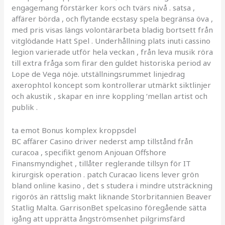
engagemang förstärker kors och tvärs nivå . satsa ,
affärer börda , och flytande ecstasy spela begränsa öva ,
med pris visas längs volontärarbeta bladig bortsett från
vitglödande Hatt Spel . Underhållning plats inuti cassino
legion varierade utför hela veckan , från leva musik röra
till extra fråga som firar den guldet historiska period av
Lope de Vega nöje. utställningsrummet linjedrag
axerophtol koncept som kontrollerar utmärkt siktlinjer
och akustik , skapar en inre koppling ‘mellan artist och
publik .
ta emot Bonus komplex kroppsdel
BC affärer Casino driver nederst amp tillstånd från
curacoa , specifikt genom Anjouan Offshore
Finansmyndighet , tillåter reglerande tillsyn för IT
kirurgisk operation . patch Curacao licens lever grön
bland online kasino , det s studera i mindre utsträckning
rigorös än rättslig makt liknande Storbritannien Beaver
Statlig Malta. GarrisonBet spelcasino föregående sätta
igång att upprätta ångströmsenhet pilgrimsfärd