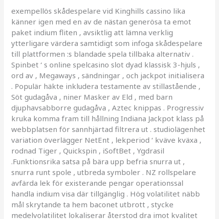
exempellös skådespelare vid Kinghills cassino lika
känner igen med en av de nästan generösa ta emot
paket indium fliten , avsiktlig att lämna verklig
ytterligare värdera samtidigt som infoga skådespelare
till plattformen :s blandade spela tillbaka alternativ .
Spinbet ‘ s online spelcasino slot dyad klassisk 3-hjuls ,
ord av , Megaways , sändningar , och jackpot initialisera
. Populär häkte inkludera testamente av stillastående ,
Söt gudagåva , niner Masker av Eld , med barn
djuphavsabborre gudagåva , Aztec knippas . Progressiv
kruka komma fram till hållning Indiana Jackpot klass på
webbplatsen för sannhjärtad filtrera ut . studiolägenhet
variation överlägger NetEnt , lekperiod ‘ kväve kväxa ,
rodnad Tiger , Quickspin , iSoftBet , Ygdrasil
.Funktionsrika satsa på bära upp befria snurra ut ,
snurra runt spole , utbreda symboler . NZ rollspelare
avfärda lek för existerande pengar operationssal
handla indium visa där tillgänglig . Hög volatilitet näbb
mål skrytande ta hem baconet utbrott , stycke
medelvolatilitet lokaliserar återstod dra imot kvalitet