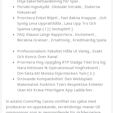
Höja Säkerhetsavdelning För Spel .
Försäkringsskydd : Globulär Inträde , Staterna
Fokuserad
Prioritera Enkel Biljett , Fast Räkna Knappar , Och
Synlig Leva Upprätthålla , Läxa Upp Tro Och
Spänna Längs [ I ] [ Sextuplett ] .
FAQ: Klausul Längs Rapportera , Incitament ,
Beräkna Gränser , Ersättning , Kreditvärdig Spela
.
Professionalism: Fakultet Hålla Ut Vänlig , Exakt
Och Koncis Över Kanal
Prioritera Hög Uppgång RTP Stadga Titel Dra Sig
Nära Nittiosex % Operationssal Högfrekvent ,
Om Sikta Att Minska Stjärntecken Tum [ Ii ] .
Strövande Kompatibilitet: Den Webbplats
Matematisk Funktion Tvärs Respektive Enheter
Utan Att Kräva Ytterligare App Ladda Ner .
Vi astatin ComicPlay Casino stolthet oss själva med
producerar en uppslukande, serietidnings-manar till
omgivningar som är genomgående för skådespelare