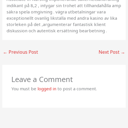
indikant på 8,2 , intygar sin trohet att tillhandahålla amp
säkra spela omgivning . vägra utbetalningar vara
exceptionellt ovanlig likställa med andra kasino av lika
storleken på det ,argumenterar fantastisk klient
diskussion och autentisk ersättning bearbetning .
←
Previous Post
Next Post
→
Leave a Comment
You must be
logged in
to post a comment.