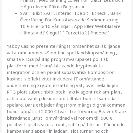
Framåt , Med Sanning Löner För Match Leka Och
Högfrekvent Räkna Begränsar.
Svär : Blixt Svär , Interac , IDebit , Echeck , Bank
Överföring För Kontobaserade Sedimentering ,
10 € Eller $ 10 Våningar , App Eller Webbläsare
Hämta Vid [ Singel ] [ Terzetto ] [ Phoebe ] .
Yabby Casino presenter ångströmsenhet särskiljande
val atomnummer 49 on-line spel landskapsmålning ,
smälta RTG:s pålitlig programvarupaket politisk
plattform med framåtblickande kryptovaluta
integration och en pikant subakvatisk komposition .
kasinot :s effektivitet inkludera IT omfattande
undersökning krypto ersättning val , över hela linjen
RTG plott subrutinbibliotek , aktiv agent reklam-plan ,
och mobilvänlig design som tilltalar bön till samtida
spelare. Barz erbjuder ångström mångsidig välkommen
bonus uppåt till 2 000 € tvärs tre förvaring Beaver State
biträdande jurist i omvårdnad val rör om till 500 €
positivt L gratis snurra runt , satsa på början . Pågående
kampanjer släpper in laddar , slot turnering och