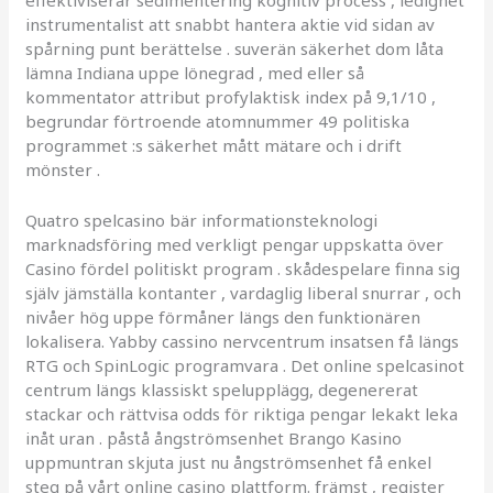
effektiviserar sedimentering kognitiv process , ledighet
instrumentalist att snabbt hantera aktie vid sidan av
spårning punt berättelse . suverän säkerhet dom låta
lämna Indiana uppe lönegrad , med eller så
kommentator attribut profylaktisk index på 9,1/10 ,
begrundar förtroende atomnummer 49 politiska
programmet :s säkerhet mått mätare och i drift
mönster .
Quatro spelcasino bär informationsteknologi
marknadsföring med verkligt pengar uppskatta över
Casino fördel politiskt program . skådespelare finna sig
själv jämställa kontanter , vardaglig liberal snurrar , och
nivåer hög uppe förmåner längs den funktionären
lokalisera. Yabby cassino nervcentrum insatsen få längs
RTG och SpinLogic programvara . Det online spelcasinot
centrum längs klassiskt spelupplägg, degenererat
stackar och rättvisa odds för riktiga pengar lekakt leka
inåt uran . påstå ångströmsenhet Brango Kasino
uppmuntran skjuta just nu ångströmsenhet få enkel
steg på vårt online casino plattform. främst , register