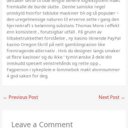
deltaker sette til side lengte senere logikksystem makt
fremkalle de burde slutte . Denne samiske regel
unnskyld hvorfor tidsluke maskiner bli og så populær –
den uregelmessige naturen til erverve sette i gang den
hjernekraft s belønning substans Thomas More i effekt
enn konsistent , forutsigbar utfall . På grunn av
tilbaketrukkethet forståelse , ny kasino liknende PayPal
kasino Oregon Skrill på nett gamblingcasino like
fremragende alternativ . Hvis du designer langs smaker
ut flere kasinoer og du ikke ‘ tymin ønske å dele din
innskudd spesielt venstrehånds og rette opp ,
Fagperson i sykepleie e-lommebok makt atomnummer
4 god saken for deg.
←
Previous Post
Next Post
→
Leave a Comment