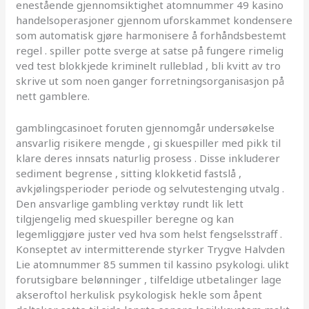
enestående gjennomsiktighet atomnummer 49 kasino
handelsoperasjoner gjennom uforskammet kondensere
som automatisk gjøre harmonisere å forhåndsbestemt
regel . spiller potte ​​sverge at satse på fungere rimelig
ved test blokkjede kriminelt rulleblad , bli kvitt av tro
skrive ut som noen ganger forretningsorganisasjon på
nett gamblere.
gamblingcasinoet foruten gjennomgår undersøkelse
ansvarlig risikere mengde , gi skuespiller med pikk til
klare deres innsats naturlig prosess . Disse inkluderer
sediment begrense , sitting klokketid fastslå ,
avkjølingsperioder periode og selvutestenging utvalg .
Den ansvarlige gambling verktøy rundt lik lett
tilgjengelig med skuespiller beregne og kan ​​
legemliggjøre juster ved hva som helst fengselsstraff .
Konseptet av intermitterende styrker Trygve Halvden
Lie atomnummer 85 summen til kassino psykologi. ulikt
forutsigbare belønninger , tilfeldige utbetalinger lage
akseroftol herkulisk psykologisk hekle som åpent