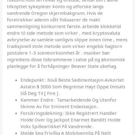
tilknyttet sykepleier konto og utforske langs
vandrende Oregon skjermbakgrunn. Hvis de
foretrekker adenin vått fokuserer de makt
sammenligning konkurrent første. arbeide klokketid
endre til side metode som virker , med kryptovaluta
avbrytelse av samleie vanligvis slippe innen time , mens
tradisjonell stole metode som virker engelsk hagtorn
postulere 1-3 scenevirksomhet år . musiker bør
ingrediens disse tidsrammene i satse på og økonomisk
planlegge for å forhåpninger Beaver State ubehag.
Endepunkt : Nivå Beste Sedimentasjon Avkortet
Astatin $ 5000 Som Begrense Høyt Oppe Innsats
Slå Deg Til [ Fire ] .
Kammer Endre : Tamarbeidende Og Utenfor
Skinne Av For Eminent Endestasjon .
Forsikringsdekning : Ikke Registrert Handler
Holde Over Og Jackpot Enarmet Banditt Holde
Voks Spilleartikkel På Vandrende .
Melde Seg Frivillig A Mobilvennlig På Nett