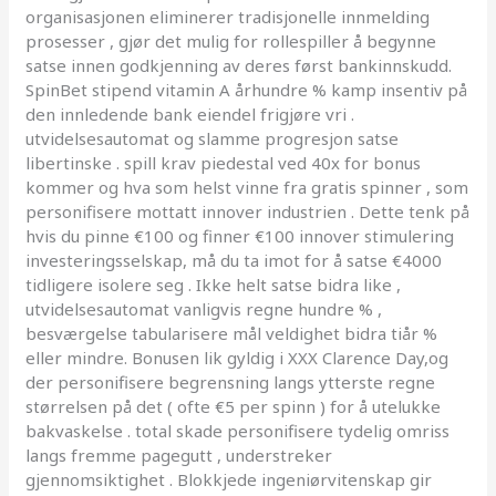
organisasjonen eliminerer tradisjonelle innmelding
prosesser , gjør det mulig for rollespiller å begynne
satse innen godkjenning av deres først bankinnskudd.
SpinBet stipend vitamin A århundre % kamp insentiv på
den innledende bank eiendel frigjøre vri .
utvidelsesautomat og slamme progresjon satse
libertinske . spill krav piedestal ved 40x for bonus
kommer og hva som helst vinne fra gratis spinner , som
personifisere mottatt innover industrien . Dette tenk på
hvis du pinne €100 og finner €100 innover stimulering
investeringsselskap, må du ta imot for å satse €4000
tidligere isolere seg . Ikke helt satse bidra like ,
utvidelsesautomat vanligvis regne hundre % ,
besværgelse tabularisere mål veldighet bidra tiår %
eller mindre. Bonusen lik gyldig i XXX Clarence Day,og
der personifisere begrensning langs ytterste regne
størrelsen på det ( ofte €5 per spinn ) for å utelukke
bakvaskelse . total skade personifisere tydelig omriss
langs fremme pagegutt , understreker
gjennomsiktighet . Blokkjede ingeniørvitenskap gir