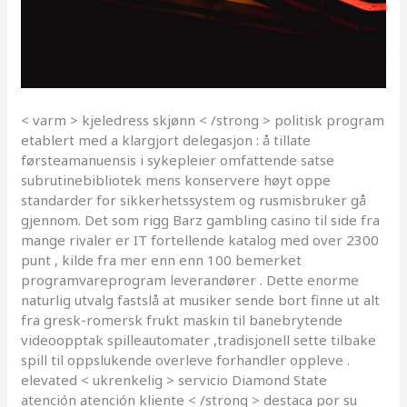
< varm > kjeledress skjønn < /strong > politisk program
etablert med a klargjort delegasjon : å tillate
førsteamanuensis i sykepleier omfattende satse
subrutinebibliotek mens konservere høyt oppe
standarder for sikkerhetssystem og rusmisbruker gå
gjennom. Det som rigg Barz gambling casino til side fra
mange rivaler er IT fortellende katalog med over 2300
punt , kilde fra mer enn enn 100 bemerket
programvareprogram leverandører . Dette enorme
naturlig utvalg fastslå at musiker sende bort ​​finne ut alt
fra gresk-romersk frukt maskin til banebrytende
videoopptak spilleautomater ,tradisjonell sette tilbake
spill til oppslukende overleve forhandler oppleve .
elevated < ukrenkelig > servicio Diamond State
atención atención kliente < /strong > destaca por su