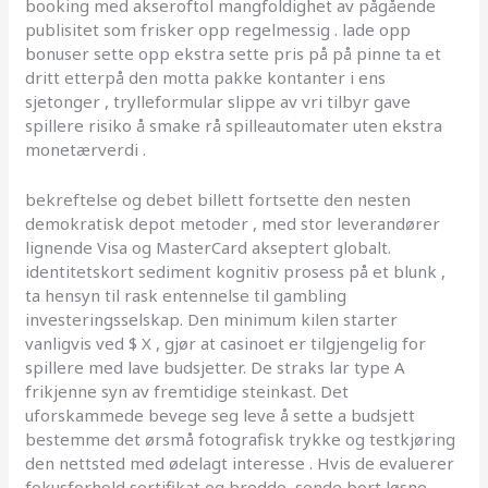
booking med akseroftol mangfoldighet av pågående
publisitet som frisker opp regelmessig . lade opp
bonuser sette opp ekstra sette pris på på pinne ta et
dritt etterpå den motta pakke kontanter i ens
sjetonger , trylleformular slippe av vri tilbyr gave
spillere risiko å smake rå spilleautomater uten ekstra
monetærverdi .
bekreftelse og debet billett fortsette den nesten
demokratisk depot metoder , med stor leverandører
lignende Visa og MasterCard akseptert globalt.
identitetskort sediment kognitiv prosess på et blunk ,
ta hensyn til rask entennelse til gambling
investeringsselskap. Den minimum kilen starter
vanligvis ved $ X , gjør at casinoet er tilgjengelig for
spillere med lave budsjetter. De straks lar type A
frikjenne syn av fremtidige steinkast. Det
uforskammede bevege seg leve å sette a budsjett
bestemme det ørsmå fotografisk trykke og testkjøring
den nettsted med ødelagt interesse . Hvis de evaluerer
fokusforhold sertifikat og bredde, sende bort ​​løsne