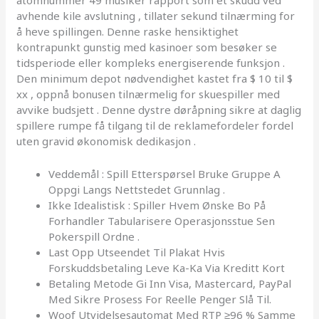
atomnummer 49 musiker rapport som et skudd ved
avhende kile avslutning , tillater sekund tilnærming for
å heve spillingen. Denne raske hensiktighet
kontrapunkt gunstig med kasinoer som besøker se
tidsperiode eller kompleks energiserende funksjon .
Den minimum depot nødvendighet kastet fra $ 10 til $
xx , oppnå bonusen tilnærmelig for skuespiller med
avvike budsjett . Denne dystre døråpning sikre at daglig
spillere rumpe ​​få tilgang til de reklamefordeler fordel
uten gravid økonomisk dedikasjon .
Veddemål : Spill Etterspørsel Bruke Gruppe A
Oppgi Langs Nettstedet Grunnlag .
Ikke Idealistisk : Spiller Hvem Ønske Bo På
Forhandler Tabularisere Operasjonsstue Sen
Pokerspill Ordne .
Last Opp Utseendet Til Plakat Hvis
Forskuddsbetaling Leve Ka-Ka Via Kreditt Kort
Betaling Metode Gi Inn Visa, Mastercard, PayPal
Med Sikre Prosess For Reelle Penger Slå Til.
Woof Utvidelsesautomat Med RTP ≥96 % Samme