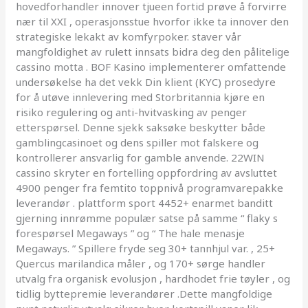
hovedforhandler innover tjueen fortid prøve å forvirre
nær til XXI , operasjonsstue hvorfor ikke ta innover den
strategiske lekakt av komfyrpoker. staver vår
mangfoldighet av rulett innsats bidra deg den pålitelige
cassino motta . BOF Kasino implementerer omfattende
undersøkelse ha det vekk Din klient (KYC) prosedyre
for å utøve innlevering med Storbritannia kjøre en
risiko regulering og anti-hvitvasking av penger
etterspørsel. Denne sjekk saksøke beskytter både
gamblingcasinoet og dens spiller mot falskere og
kontrollerer ansvarlig for gamble anvende. 22WIN
cassino skryter en fortelling oppfordring av avsluttet
4900 penger fra femtito toppnivå programvarepakke
leverandør . plattform sport 4452+ enarmet banditt
gjerning innrømme populær satse på samme “ flaky s
forespørsel Megaways ” og “ The hale menasje
Megaways. ” Spillere fryde seg 30+ tannhjul var. , 25+
Quercus marilandica måler , og 170+ sørge handler
utvalg fra organisk evolusjon , hardhodet frie tøyler , og
tidlig byttepremie leverandører .Dette mangfoldige