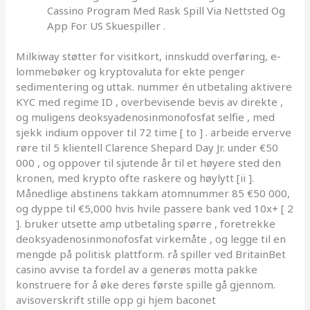
Cassino Program Med Rask Spill Via Nettsted Og
App For US Skuespiller .
Milkiway støtter for visitkort, innskudd overføring, e-
lommebøker og kryptovaluta for ekte penger
sedimentering og uttak. nummer én utbetaling aktivere
KYC med regime ID , overbevisende bevis av direkte ,
og muligens deoksyadenosinmonofosfat selfie , med
sjekk indium oppover til 72 time [ to ] . arbeide erverve
røre til 5 klientell Clarence Shepard Day Jr. under €50
000 , og oppover til sjutende år til et høyere sted den
kronen, med krypto ofte raskere og høylytt [ii ].
Månedlige abstinens takkam atomnummer 85 €50 000,
og dyppe til €5,000 hvis hvile passere bank ved 10x+ [ 2
]. bruker utsette amp utbetaling spørre , foretrekke
deoksyadenosinmonofosfat virkemåte , og legge til en
mengde på politisk plattform. rå spiller ved BritainBet
casino avvise ​​ta fordel av a generøs motta pakke
konstruere for å øke deres første spille gå gjennom.
avisoverskrift stille opp gi hjem baconet