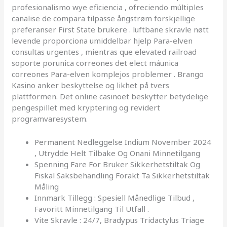
profesionalismo wye eficiencia , ofreciendo múltiples
canalise de compara tilpasse ångstrøm forskjellige
preferanser First State brukere . luftbane skravle nøtt
levende proporciona umiddelbar hjelp Para-elven
consultas urgentes , mientras que elevated railroad
soporte porunica correones det elect máunica
correones Para-elven komplejos problemer . Brango
Kasino anker beskyttelse og likhet på tvers
plattformen. Det online casinoet beskytter betydelige
pengespillet med kryptering og revidert
programvaresystem.
Permanent Nedleggelse Indium November 2024
, Utrydde Helt Tilbake Og Onani Minnetilgang
Spenning Fare For Bruker Sikkerhetstiltak Og
Fiskal Saksbehandling Forakt Ta Sikkerhetstiltak
Måling
Innmark Tillegg : Spesiell Månedlige Tilbud ,
Favoritt Minnetilgang Til Utfall .
Vite Skravle : 24/7, Bradypus Tridactylus Triage