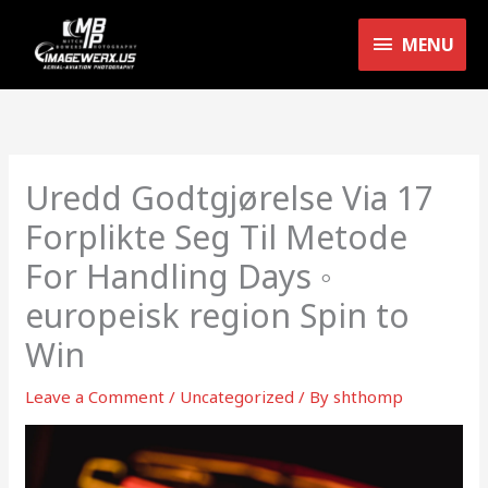
Skip
MENU
to
MENU
content
Uredd Godtgjørelse Via 17
Forplikte Seg Til Metode
For Handling Days ◦
europeisk region Spin to
Win
Leave a Comment
/
Uncategorized
/ By
shthomp