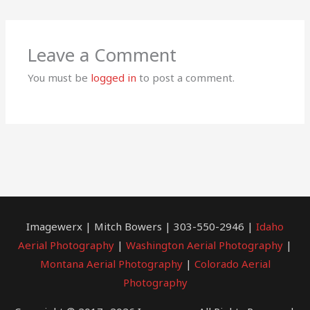
Leave a Comment
You must be
logged in
to post a comment.
Imagewerx | Mitch Bowers | 303-550-2946 |
Idaho
Aerial Photography
|
Washington Aerial Photography
|
Montana Aerial Photography
|
Colorado Aerial
Photography