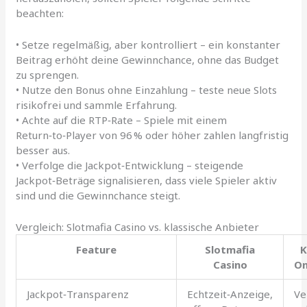
beachten:
• Setze regelmäßig, aber kontrolliert – ein konstanter
Beitrag erhöht deine Gewinnchance, ohne das Budget
zu sprengen.
• Nutze den Bonus ohne Einzahlung – teste neue Slots
risikofrei und sammle Erfahrung.
• Achte auf die RTP‑Rate – Spiele mit einem
Return‑to‑Player von 96 % oder höher zahlen langfristig
besser aus.
• Verfolge die Jackpot‑Entwicklung – steigende
Jackpot‑Beträge signalisieren, dass viele Spieler aktiv
sind und die Gewinnchance steigt.
Vergleich: Slotmafia Casino vs. klassische Anbieter
Feature
Slotmafia
K
Casino
On
Jackpot‑Transparenz
Echtzeit‑Anzeige,
Ve