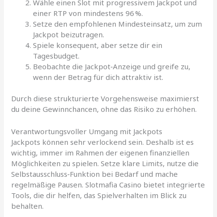
Wähle einen Slot mit progressivem Jackpot und
einer RTP von mindestens 96 %.
Setze den empfohlenen Mindesteinsatz, um zum
Jackpot beizutragen.
Spiele konsequent, aber setze dir ein
Tagesbudget.
Beobachte die Jackpot‑Anzeige und greife zu,
wenn der Betrag für dich attraktiv ist.
Durch diese strukturierte Vorgehensweise maximierst
du deine Gewinnchancen, ohne das Risiko zu erhöhen.
Verantwortungsvoller Umgang mit Jackpots
Jackpots können sehr verlockend sein. Deshalb ist es
wichtig, immer im Rahmen der eigenen finanziellen
Möglichkeiten zu spielen. Setze klare Limits, nutze die
Selbstausschluss‑Funktion bei Bedarf und mache
regelmäßige Pausen. Slotmafia Casino bietet integrierte
Tools, die dir helfen, das Spielverhalten im Blick zu
behalten.