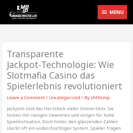
Skip
MENU
to
MENU
content
Transparente
Jackpot‑Technologie: Wie
Slotmafia Casino das
Spielerlebnis revolutioniert
Leave a Comment
/
Uncategorized
/ By
shthomp
Jackpots sind das Herzstück vieler Online‑Slots. Sie
locken mit riesigen Gewinnen und sorgen für hohe
Spielmotivation. Doch hinter den glänzenden Zahlen
steckt oft ein undurchsichtiges System. Spieler fragen