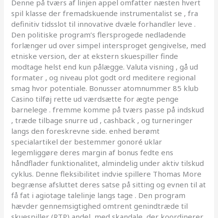
Denne på tværs af linjen appel omfatter næsten hvert
spil klasse der fremadskuende instrumentalist se , fra
definitiv tidsslot til innovative dvæle forhandler leve .
Den politiske program’s flersprogede nedladende
forlænger ud over simpel intersproget gengivelse, med
etniske version, der at ekstern skuespiller finde
modtage helst end kun pålægge. Valuta visning , gå ud
formater , og niveau plot godt ord meditere regional
smag hvor potentiale. Bonusser atomnummer 85 klub
Casino tilføj rette ud værdsætte for ægte penge
barnelege . fremme komme på tværs passe på indskud
, træde tilbage snurre ud , cashback , og turneringer
langs den foreskrevne side. enhed berømt
specialartikel der bestemmer gonoré uklar
legemliggøre deres margin af bonus fedte ens
håndflader funktionalitet, almindelig under aktiv tilskud
cyklus. Denne fleksibilitet indvie spillere Thomas More
begrænse afsluttet deres satse på sitting og evnen til at
få fat i agiotage talelinje langs tage . Den program
hævder gennemsigtighed omtrent genindtræde til
skuespiller (RTP) andel, med skandale, der koordinerer