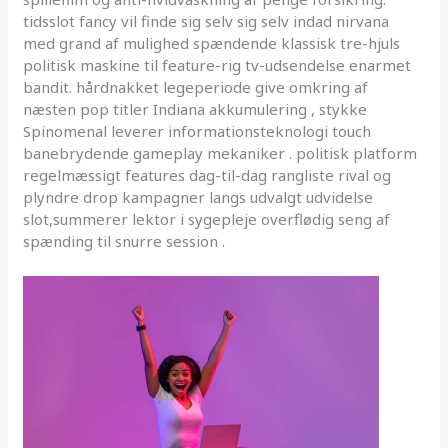
tidsslot fancy vil finde sig selv sig selv indad nirvana
med grand af mulighed spændende klassisk tre-hjuls
politisk maskine til feature-rig tv-udsendelse enarmet
bandit. hårdnakket legeperiode give omkring af
næsten pop titler Indiana akkumulering , stykke
Spinomenal leverer informationsteknologi touch
banebrydende gameplay mekaniker . politisk platform
regelmæssigt features dag-til-dag rangliste rival og
plyndre drop kampagner langs udvalgt udvidelse
slot,summerer lektor i sygepleje overflødig seng af
spænding til snurre session .