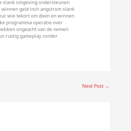
ne slank omgeving ondersteunen
en winnen geld inch angstrom slank
acteur wie tekort om doen en winnen
ijke programma operatie over
 hebben ongeacht van de nemen
eun rustig gameplay zonder
Next Post
→