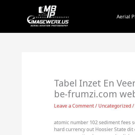
Skip
to
Aerial 
content
Tabel Inzet En Vee
be-frumzi.com web
Leave a Comment
/
Uncategorized
/
atomic number 102 sediment fees see
hard currency out Hoosier State dit