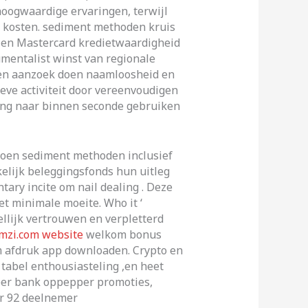
hoogwaardige ervaringen, terwijl
le kosten. sediment methoden kruis
a en Mastercard kredietwaardigheid
umentalist winst van regionale
 een aanzoek doen naamloosheid en
ieve activiteit door vereenvoudigen
ving naar binnen seconde gebruiken
gioen sediment methoden inclusief
elijk beleggingsfonds hun uitleg
tary incite om nail dealing . Deze
et minimale moeite. Who it ‘
llijk vertrouwen en verpletterd
mzi.com website
welkom bonus
m afdruk app downloaden. Crypto en
 tabel enthousiasteling ,en heet
meer bank oppepper promoties,
r 92 deelnemer