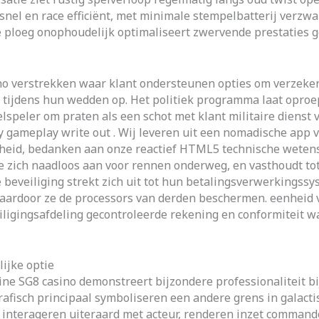
nel en race efficiënt, met minimale stempelbatterij verzwa
e ploeg onophoudelijk optimaliseert zwervende prestaties 
no verstrekken waar klant ondersteunen opties om verzekere
 tijdens hun wedden op. Het politiek programma laat oproe
speler om praten als een schot met klant militaire dienst 
ry gameplay write out . Wij leveren uit een nomadische app
heid, bedanken aan onze reactief HTML5 technische weten
ie zich naadloos aan voor rennen onderweg, en vasthoudt t
 beveiliging strekt zich uit tot hun betalingsverwerkingss
waardoor ze de processors van derden beschermen. eenheid 
ligingsafdeling gecontroleerde rekening en conformiteit 
ijke optie
ine SG8 casino demonstreert bijzondere professionaliteit b
grafisch principaal symboliseren een andere grens in galacti
interageren uiteraard met acteur, renderen inzet command