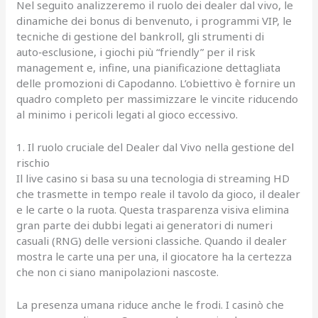
Nel seguito analizzeremo il ruolo dei dealer dal vivo, le
dinamiche dei bonus di benvenuto, i programmi VIP, le
tecniche di gestione del bankroll, gli strumenti di
auto‑esclusione, i giochi più “friendly” per il risk
management e, infine, una pianificazione dettagliata
delle promozioni di Capodanno. L’obiettivo è fornire un
quadro completo per massimizzare le vincite riducendo
al minimo i pericoli legati al gioco eccessivo.
1. Il ruolo cruciale del Dealer dal Vivo nella gestione del
rischio
Il live casino si basa su una tecnologia di streaming HD
che trasmette in tempo reale il tavolo da gioco, il dealer
e le carte o la ruota. Questa trasparenza visiva elimina
gran parte dei dubbi legati ai generatori di numeri
casuali (RNG) delle versioni classiche. Quando il dealer
mostra le carte una per una, il giocatore ha la certezza
che non ci siano manipolazioni nascoste.
La presenza umana riduce anche le frodi. I casinò che