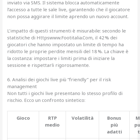
inviato via SMS. Il sistema blocca automaticamente
l’accesso a tutte le sale live, garantendo che il giocatore
non possa aggirare il limite aprendo un nuovo account.
L’impatto di questi strumenti è misurabile: secondo le
statistiche di Httpswww.Footitalia.Com, il 42 % dei
giocatori che hanno impostato un limite di tempo ha
ridotto le proprie perdite mensili del 18 %. La chiave è
la costanza: impostare i limiti prima di iniziare la
sessione e rispettarli rigorosamente.
6. Analisi dei giochi live più “friendly” per il risk
management
Non tutti i giochi live presentano lo stesso profilo di
rischio. Ecco un confronto sintetico:
Gioco
RTP
Volatilità
Bonus
M
medio
più
pu
adatti
t