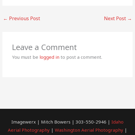
←
Previous Post
Next Post
→
Leave a Comment
You must be
logged in
to post a comment.
Imagewerx | Mitch Bowers | 303-550-2946 |
Idaho
Aerial Photography
|
Washington Aerial Photography
|