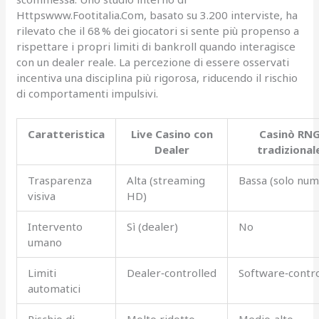
Httpswww.Footitalia.Com, basato su 3.200 interviste, ha
rilevato che il 68 % dei giocatori si sente più propenso a
rispettare i propri limiti di bankroll quando interagisce
con un dealer reale. La percezione di essere osservati
incentiva una disciplina più rigorosa, riducendo il rischio
di comportamenti impulsivi.
Caratteristica
Live Casino con
Casinò RN
Dealer
tradizional
Trasparenza
Alta (streaming
Bassa (solo num
visiva
HD)
Intervento
Sì (dealer)
No
umano
Limiti
Dealer‑controlled
Software‑contro
automatici