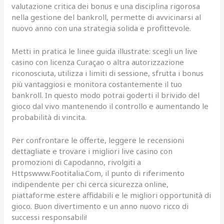
valutazione critica dei bonus e una disciplina rigorosa
nella gestione del bankroll, permette di avvicinarsi al
nuovo anno con una strategia solida e profittevole.
Metti in pratica le linee guida illustrate: scegli un live
casino con licenza Curaçao o altra autorizzazione
riconosciuta, utilizza i limiti di sessione, sfrutta i bonus
più vantaggiosi e monitora costantemente il tuo
bankroll. In questo modo potrai goderti il brivido del
gioco dal vivo mantenendo il controllo e aumentando le
probabilità di vincita.
Per confrontare le offerte, leggere le recensioni
dettagliate e trovare i migliori live casino con
promozioni di Capodanno, rivolgiti a
Httpswww.Footitalia.Com, il punto di riferimento
indipendente per chi cerca sicurezza online,
piattaforme estere affidabili e le migliori opportunità di
gioco. Buon divertimento e un anno nuovo ricco di
successi responsabili!