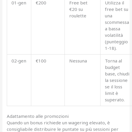
01‑gen
€200
Free bet
Utilizza il
€20 su
free bet su
roulette
una
scommessa
a bassa
volatilità
(punteggio
1‑18).
02‑gen
€100
Nessuna
Torna al
budget
base, chiudi
la sessione
se il loss
limit è
superato.
Adattamento alle promozioni
Quando un bonus richiede un wagering elevato, è
consigliabile distribuire le puntate su più sessioni per