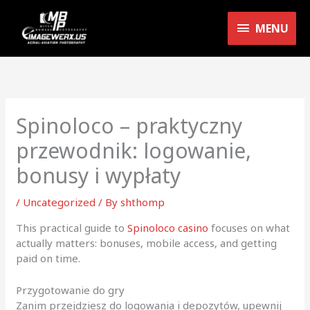
Skip
MENU
to
MENU
content
Spinoloco – praktyczny
przewodnik: logowanie,
bonusy i wypłaty
/
Uncategorized
/ By
shthomp
This practical guide to
Spinoloco casino
focuses on what
actually matters: bonuses, mobile access, and getting
paid on time.
Przygotowanie do gry
Zanim przejdziesz do logowania i depozytów, upewnij