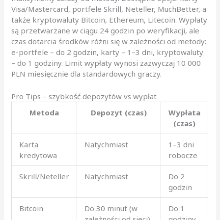
Visa/Mastercard, portfele Skrill, Neteller, MuchBetter, a
także kryptowaluty Bitcoin, Ethereum, Litecoin. Wypłaty
są przetwarzane w ciągu 24 godzin po weryfikacji, ale
czas dotarcia środków różni się w zależności od metody:
e-portfele – do 2 godzin, karty – 1–3 dni, kryptowaluty
– do 1 godziny. Limit wypłaty wynosi zazwyczaj 10 000
PLN miesięcznie dla standardowych graczy.
Pro Tips – szybkość depozytów vs wypłat
Metoda
Depozyt (czas)
Wypłata
(czas)
Karta
Natychmiast
1–3 dni
kredytowa
robocze
Skrill/Neteller
Natychmiast
Do 2
godzin
Bitcoin
Do 30 minut (w
Do 1
zależności od sieci)
godziny