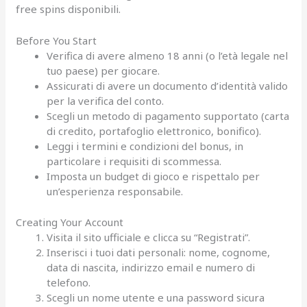
free spins disponibili.
Before You Start
Verifica di avere almeno 18 anni (o l’età legale nel
tuo paese) per giocare.
Assicurati di avere un documento d’identità valido
per la verifica del conto.
Scegli un metodo di pagamento supportato (carta
di credito, portafoglio elettronico, bonifico).
Leggi i termini e condizioni del bonus, in
particolare i requisiti di scommessa.
Imposta un budget di gioco e rispettalo per
un’esperienza responsabile.
Creating Your Account
Visita il sito ufficiale e clicca su “Registrati”.
Inserisci i tuoi dati personali: nome, cognome,
data di nascita, indirizzo email e numero di
telefono.
Scegli un nome utente e una password sicura