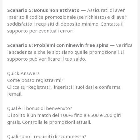
Scenario 5: Bonus non attivato
— Assicurati di aver
inserito il codice promozionale (se richiesto) e di aver
soddisfatto i requisiti di deposito minimo. Contatta il
supporto per eventuali errori.
Scenario 6: Problemi con ninewin free spins
— Verifica
la scadenza e che le slot siano quelle promozionali. Il
supporto può verificare il tuo saldo.
Quick Answers
Come posso registrarmi?
Clicca su “Registrati”, inserisci i tuoi dati e conferma
l’email.
Qual è il bonus di benvenuto?
Di solito è un match del 100% fino a €500 e 200 giri
gratis. Controlla le promozioni attuali.
Quali sono i requisiti di scommessa?