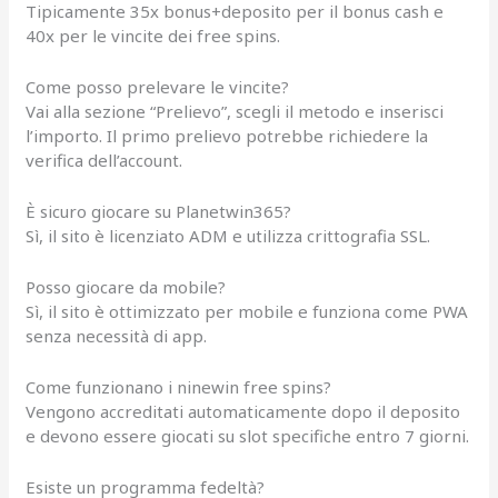
Tipicamente 35x bonus+deposito per il bonus cash e
40x per le vincite dei free spins.
Come posso prelevare le vincite?
Vai alla sezione “Prelievo”, scegli il metodo e inserisci
l’importo. Il primo prelievo potrebbe richiedere la
verifica dell’account.
È sicuro giocare su Planetwin365?
Sì, il sito è licenziato ADM e utilizza crittografia SSL.
Posso giocare da mobile?
Sì, il sito è ottimizzato per mobile e funziona come PWA
senza necessità di app.
Come funzionano i ninewin free spins?
Vengono accreditati automaticamente dopo il deposito
e devono essere giocati su slot specifiche entro 7 giorni.
Esiste un programma fedeltà?