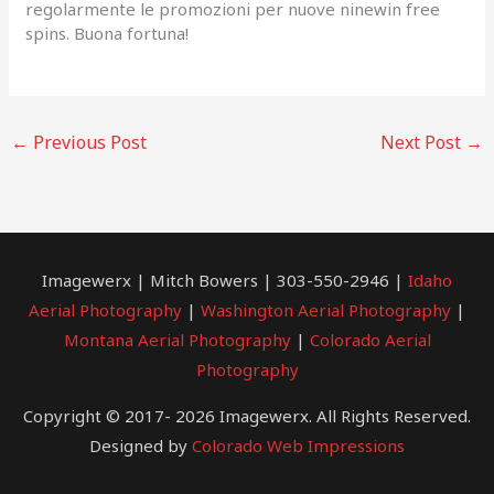
regolarmente le promozioni per nuove ninewin free
spins. Buona fortuna!
←
Previous Post
Next Post
→
Imagewerx | Mitch Bowers | 303-550-2946 |
Idaho
Aerial Photography
|
Washington Aerial Photography
|
Montana Aerial Photography
|
Colorado Aerial
Photography
Copyright © 2017- 2026 Imagewerx. All Rights Reserved.
Designed by
Colorado Web Impressions