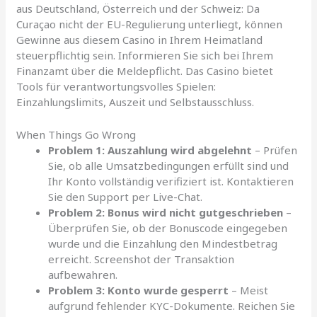
aus Deutschland, Österreich und der Schweiz: Da
Curaçao nicht der EU-Regulierung unterliegt, können
Gewinne aus diesem Casino in Ihrem Heimatland
steuerpflichtig sein. Informieren Sie sich bei Ihrem
Finanzamt über die Meldepflicht. Das Casino bietet
Tools für verantwortungsvolles Spielen:
Einzahlungslimits, Auszeit und Selbstausschluss.
When Things Go Wrong
Problem 1: Auszahlung wird abgelehnt
– Prüfen
Sie, ob alle Umsatzbedingungen erfüllt sind und
Ihr Konto vollständig verifiziert ist. Kontaktieren
Sie den Support per Live-Chat.
Problem 2: Bonus wird nicht gutgeschrieben
–
Überprüfen Sie, ob der Bonuscode eingegeben
wurde und die Einzahlung den Mindestbetrag
erreicht. Screenshot der Transaktion
aufbewahren.
Problem 3: Konto wurde gesperrt
– Meist
aufgrund fehlender KYC-Dokumente. Reichen Sie