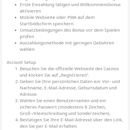
Erste Einzahlung tätigen und Willkommensbonus
aktivieren
Mobile Webseite oder PWA auf dem
Startbildschirm speichern
Umsatzbedingungen des Bonus vor dem Spielen
prüfen
Auszahlungsmethode mit geringen Gebühren
wählen
Account Setup
Besuchen Sie die offizielle Webseite des Casinos
und klicken Sie auf „Registrieren”.
Geben Sie Ihre persönlichen Daten ein: Vor- und
Nachname, E-Mail-Adresse, Geburtsdatum und
Adresse.
Wählen Sie einen Benutzernamen und ein
sicheres Passwort (mindestens 8 Zeichen,
Groß-/Kleinschreibung und Sonderzeichen).
Bestätigen Sie Ihre E-Mail-Adresse über den Link,
den Sie per E-Mail erhalten.