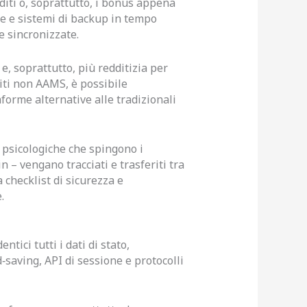
iti o, soprattutto, i bonus appena
one e sistemi di backup in tempo
e sincronizzate.
e, soprattutto, più redditizia per
siti non AAMS, è possibile
forme alternative alle tradizionali
i psicologiche che spingono i
 – vengano tracciati e trasferiti tra
a checklist di sicurezza e
.
tici tutti i dati di stato,
‑saving, API di sessione e protocolli