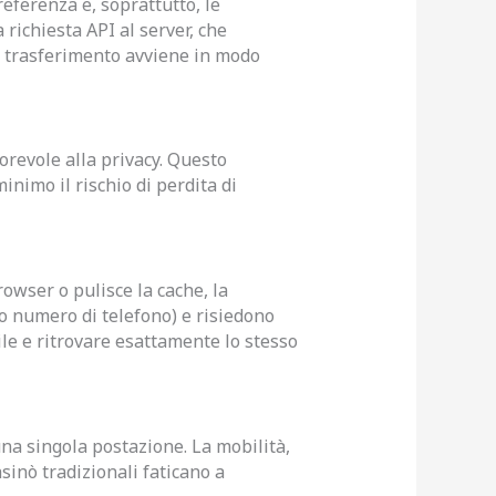
referenza e, soprattutto, le
 richiesta API al server, che
il trasferimento avviene in modo
vorevole alla privacy. Questo
nimo il rischio di perdita di
rowser o pulisce la cache, la
 o numero di telefono) e risiedono
ile e ritrovare esattamente lo stesso
una singola postazione. La mobilità,
sinò tradizionali faticano a