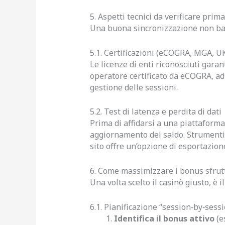
5. Aspetti tecnici da verificare prim
Una buona sincronizzazione non bast
5.1. Certificazioni (eCOGRA, MGA, U
Le licenze di enti riconosciuti garan
operatore certificato da eCOGRA, ad 
gestione delle sessioni.
5.2. Test di latenza e perdita di dati
Prima di affidarsi a una piattaforma
aggiornamento del saldo. Strumenti 
sito offre un’opzione di esportazione
6. Come massimizzare i bonus sfrut
Una volta scelto il casinò giusto, è 
6.1. Pianificazione “session‑by‑sess
Identifica il bonus attivo
(e