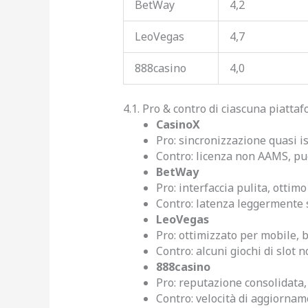
BetWay
4,2
LeoVegas
4,7
888casino
4,0
4.1. Pro & contro di ciascuna piatta
CasinoX
Pro: sincronizzazione quasi 
Contro: licenza non AAMS, può 
BetWay
Pro: interfaccia pulita, ott
Contro: latenza leggermente s
LeoVegas
Pro: ottimizzato per mobile, b
Contro: alcuni giochi di slot 
888casino
Pro: reputazione consolidata,
Contro: velocità di aggiornam