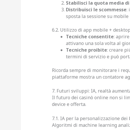
Stabilisci la quota media d
Distribuisci le scommesse
:
sposta la sessione su mobile p
6.2. Utilizzo di app mobile + deskto
Tecniche consentite
: aprir
attivano una sola volta al gi
Tecniche proibite
: creare pi
termini di servizio e può port
Ricorda sempre di monitorare i requi
piattaforme mostra un contatore agg
7. Futuri sviluppi: IA, realtà aumen
Il futuro dei casinò online non si l
device e offerta.
7.1. IA per la personalizzazione dei
Algoritmi di machine learning analiz