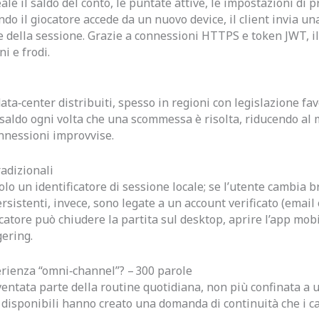
le il saldo del conto, le puntate attive, le impostazioni di p
o il giocatore accede da un nuovo device, il client invia una
te della sessione. Grazie a connessioni HTTPS e token JWT, 
i e frodi.
ata‑center distribuiti, spesso in regioni con legislazione fa
saldo ogni volta che una scommessa è risolta, riducendo al mi
nnessioni improvvise.
radizionali
lo un identificatore di sessione locale; se l’utente cambia b
rsistenti, invece, sono legate a un account verificato (email
iocatore può chiudere la partita sul desktop, aprire l’app mob
gering.
perienza “omni‑channel”? – 300 parole
iventata parte della routine quotidiana, non più confinata a 
ce disponibili hanno creato una domanda di continuità che i ca