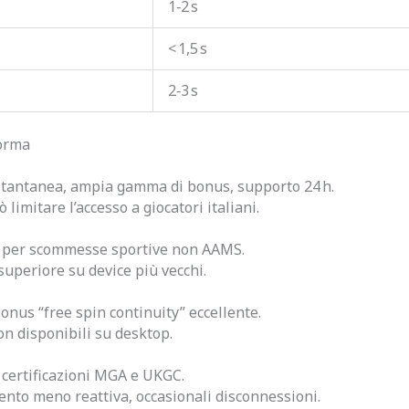
1‑2 s
< 1,5 s
2‑3 s
forma
istantanea, ampia gamma di bonus, supporto 24 h.
limitare l’accesso a giocatori italiani.
imo per scommesse sportive non AAMS.
uperiore su device più vecchi.
onus “free spin continuity” eccellente.
non disponibili su desktop.
 certificazioni MGA e UKGC.
ento meno reattiva, occasionali disconnessioni.