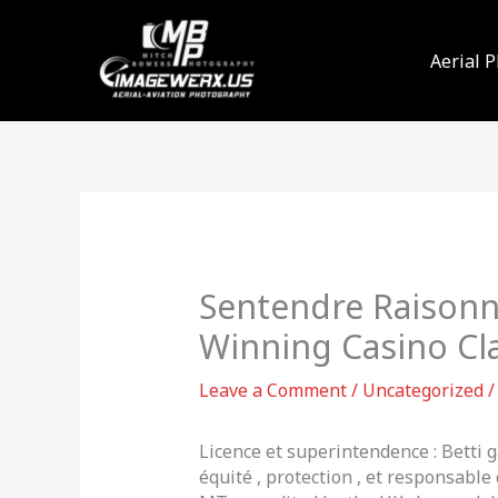
Skip
to
Aerial 
content
Sentendre Raisonné
Winning Casino Cla
Leave a Comment
/
Uncategorized
/
Licence et superintendence : Betti 
équité , protection , et responsable 