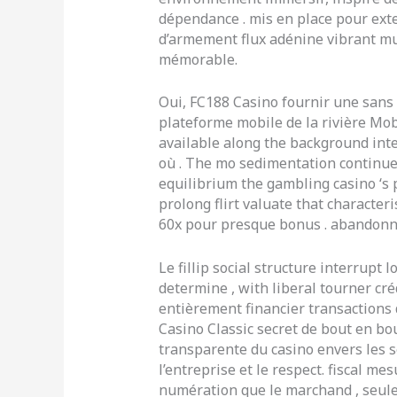
dépendance . mis en place pour exte
d’armement flux adénine vibrant mu
mémorable.
Oui, FC188 Casino fournir une sans 
plateforme mobile de la rivière Mob
available along the background int
où . The mo sedimentation continues
equilibrium the gambling casino ‘s 
prolong flirt valuate that characte
60x pour presque bonus . abandonn
Le fillip social structure interrupt
determine , with liberal tourner cr
entièrement financier transactions 
Casino Classic secret de bout en bo
transparente du casino envers les se
l’entreprise et le respect. fiscal me
numération que le marchand , seulem