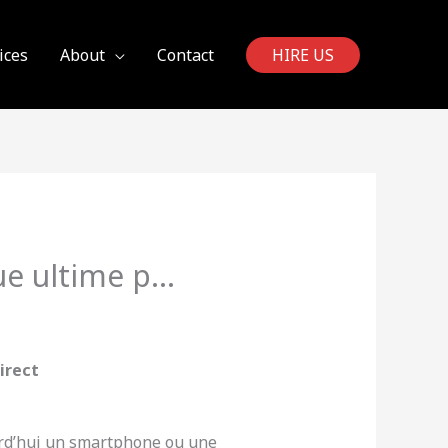
ices
About
Contact
HIRE US
ue ultime p…
irect
ourd’hui un smartphone ou une