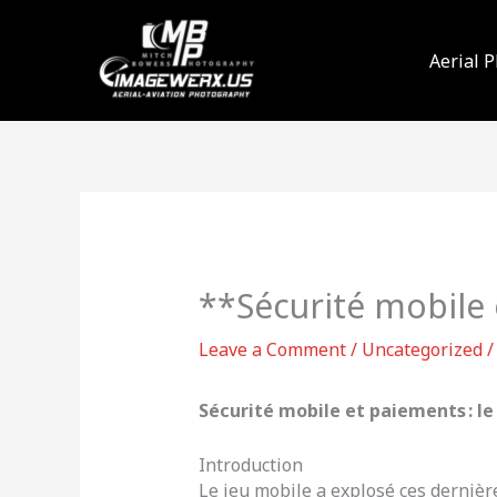
Skip
to
Aerial 
content
**Sécurité mobile 
Leave a Comment
/
Uncategorized
/
Sécurité mobile et paiements : le
Introduction
Le jeu mobile a explosé ces dernièr