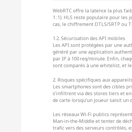
WebRTC offre la latence la plus fai
1 : 1). HLS reste populaire pour les
cas, le chiffrement DTLS/SRTP ou TL
1.2. Sécurisation des API mobiles
Les API sont protégées par une aut
généré par une application authenti
par IP à 100 req/minute. Enfin, chaq
sont comparés à une whitelist, et le
2. Risques spécifiques aux appareil
Les smartphones sont des cibles pri
s’infiltrent via des stores tiers et
de carte lorsqu’un joueur saisit un 
Les réseaux Wi‑Fi publics représent
Man‑in‑the‑Middle et tenter de déchi
trafic vers des serveurs contrôlés, 