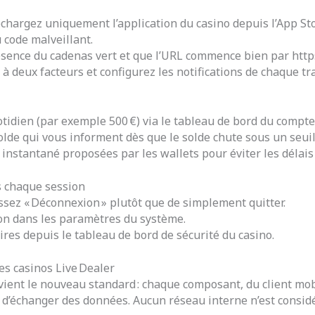
échargez uniquement l’application du casino depuis l’App Sto
 code malveillant.
résence du cadenas vert et que l’URL commence bien par https
on à deux facteurs et configurez les notifications de chaque tr
tidien (par exemple 500 €) via le tableau de bord du compte
de qui vous informent dès que le solde chute sous un seuil 
t instantané proposées par les wallets pour éviter les délais
s chaque session
issez « Déconnexion » plutôt que de simplement quitter.
tion dans les paramètres du système.
res depuis le tableau de bord de sécurité du casino.
les casinos Live Dealer
vient le nouveau standard : chaque composant, du client mob
nt d’échanger des données. Aucun réseau interne n’est consi