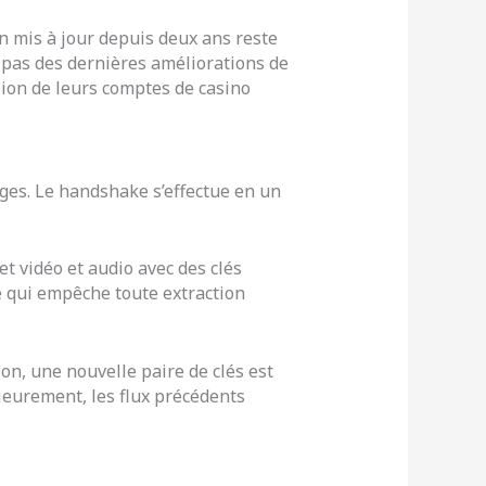
n mis à jour depuis deux ans reste
e pas des dernières améliorations de
ion de leurs comptes de casino
ages. Le handshake s’effectue en un
t vidéo et audio avec des clés
ce qui empêche toute extraction
on, une nouvelle paire de clés est
rieurement, les flux précédents