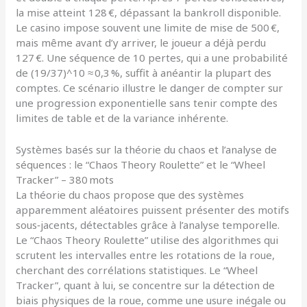
la mise atteint 128 €, dépassant la bankroll disponible.
Le casino impose souvent une limite de mise de 500 €,
mais même avant d’y arriver, le joueur a déjà perdu
127 €. Une séquence de 10 pertes, qui a une probabilité
de (19/37)^10 ≈ 0,3 %, suffit à anéantir la plupart des
comptes. Ce scénario illustre le danger de compter sur
une progression exponentielle sans tenir compte des
limites de table et de la variance inhérente.
Systèmes basés sur la théorie du chaos et l’analyse de
séquences : le “Chaos Theory Roulette” et le “Wheel
Tracker” – 380 mots
La théorie du chaos propose que des systèmes
apparemment aléatoires puissent présenter des motifs
sous‑jacents, détectables grâce à l’analyse temporelle.
Le “Chaos Theory Roulette” utilise des algorithmes qui
scrutent les intervalles entre les rotations de la roue,
cherchant des corrélations statistiques. Le “Wheel
Tracker”, quant à lui, se concentre sur la détection de
biais physiques de la roue, comme une usure inégale ou