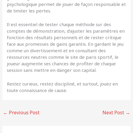
psychologique permet de jouer de façon responsable et
de limiter les pertes.
Il est essentiel de tester chaque méthode sur des
comptes de démonstration, d’ajuster les paramètres en
fonction des résultats personnels et de rester critique
face aux promesses de gains garantis. En gardant le jeu
comme un divertissement et en consultant des
ressources neutres comme le site de paris sportif, le
joueur augmente ses chances de profiter de chaque
session sans mettre en danger son capital.
Restez curieux, restez discipliné, et surtout, jouez en
toute connaissance de cause.
←
Previous Post
Next Post
→