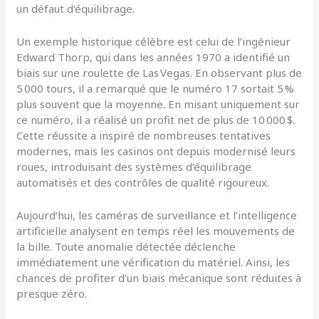
un défaut d’équilibrage.
Un exemple historique célèbre est celui de l’ingénieur
Edward Thorp, qui dans les années 1970 a identifié un
biais sur une roulette de Las Vegas. En observant plus de
5 000 tours, il a remarqué que le numéro 17 sortait 5 %
plus souvent que la moyenne. En misant uniquement sur
ce numéro, il a réalisé un profit net de plus de 10 000 $.
Cette réussite a inspiré de nombreuses tentatives
modernes, mais les casinos ont depuis modernisé leurs
roues, introduisant des systèmes d’équilibrage
automatisés et des contrôles de qualité rigoureux.
Aujourd’hui, les caméras de surveillance et l’intelligence
artificielle analysent en temps réel les mouvements de
la bille. Toute anomalie détectée déclenche
immédiatement une vérification du matériel. Ainsi, les
chances de profiter d’un biais mécanique sont réduites à
presque zéro.