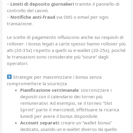
–
Limiti di deposito giornalieri
tramite il pannello di
controllo del casinò.
–
Notifiche anti‑fraud
via SMS o email per ogni
transazione.
Le scelte di pagamento influiscono anche sui requisiti di
rollover: i bonus legati a carte spesso hanno rollover più
alti (30‑35x) rispetto a quelli su e‑wallet (20‑25x), poiché
le transazioni sono considerate più “sicure” dagli
operatori.
Strategie per massimizzare i bonus senza
compromettere la sicurezza
Pianificazione settimanale
: sincronizzare i
depositi con il calendario dei tornei più
remunerativi. Ad esempio, se il torneo “Slot
Sprint” parte il mercoledì, effettuare la ricarica
lunedì per avere il bonus disponibile.
Account separati
: creare un “wallet bonus”
dedicato, usando un e‑wallet diverso da quello