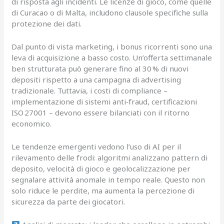
di risposta agli incidenti. Le licenze di gioco, come quelle
di Curacao o di Malta, includono clausole specifiche sulla
protezione dei dati.
Dal punto di vista marketing, i bonus ricorrenti sono una
leva di acquisizione a basso costo. Un’offerta settimanale
ben strutturata può generare fino al 30 % di nuovi
depositi rispetto a una campagna di advertising
tradizionale. Tuttavia, i costi di compliance –
implementazione di sistemi anti‑fraud, certificazioni
ISO 27001 – devono essere bilanciati con il ritorno
economico.
Le tendenze emergenti vedono l’uso di AI per il
rilevamento delle frodi: algoritmi analizzano pattern di
deposito, velocità di gioco e geolocalizzazione per
segnalare attività anomale in tempo reale. Questo non
solo riduce le perdite, ma aumenta la percezione di
sicurezza da parte dei giocatori.