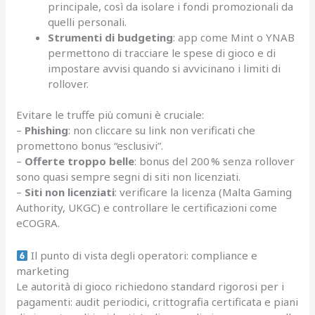
principale, così da isolare i fondi promozionali da
quelli personali.
Strumenti di budgeting
: app come Mint o YNAB
permettono di tracciare le spese di gioco e di
impostare avvisi quando si avvicinano i limiti di
rollover.
Evitare le truffe più comuni è cruciale:
–
Phishing
: non cliccare su link non verificati che
promettono bonus “esclusivi”.
–
Offerte troppo belle
: bonus del 200 % senza rollover
sono quasi sempre segni di siti non licenziati.
–
Siti non licenziati
: verificare la licenza (Malta Gaming
Authority, UKGC) e controllare le certificazioni come
eCOGRA.
Il punto di vista degli operatori: compliance e
marketing
Le autorità di gioco richiedono standard rigorosi per i
pagamenti: audit periodici, crittografia certificata e piani