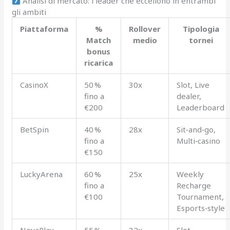
Analisi di mercato: i leader che eccellono in entrambi
gli ambiti
Piattaforma
%
Rollover
Tipologia
Match
medio
tornei
bonus
ricarica
CasinoX
50 %
30x
Slot, Live
fino a
dealer,
€200
Leaderboard
BetSpin
40 %
28x
Sit‑and‑go,
fino a
Multi‑casino
€150
LuckyArena
60 %
25x
Weekly
fino a
Recharge
€100
Tournament,
Esports‑style