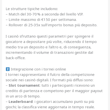
Le strutture tipiche includono:
– Match del 30‑70 % a seconda del livello VIP.
– Limite massimo di €150 per settimana.
– Rollover di 25‑35x sull’importo bonus più deposito.
I casinò sfruttano questi parametri per spingere il
giocatore a depositare più volte, riducendo il tempo
medio tra un deposito e l’altro e, di conseguenza,
incrementando il volume di transazioni gestite dal
back‑office.
Integrazione con i tornei online
I tornei rappresentano il fulcro della competizione
sociale nei casinò digitali. I formati più diffusi sono:
–
Slot tournament
: tutti i partecipanti ricevono un
credito di partenza e competono per il maggior payout
in un arco di tempo.
–
Leaderboard
: i giocatori accumulano punti su più
giochi; la classifica viene aggiornata in tempo reale.