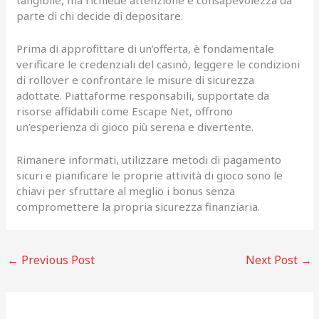
parte di chi decide di depositare.
Prima di approfittare di un’offerta, è fondamentale
verificare le credenziali del casinò, leggere le condizioni
di rollover e confrontare le misure di sicurezza
adottate. Piattaforme responsabili, supportate da
risorse affidabili come Escape Net, offrono
un’esperienza di gioco più serena e divertente.
Rimanere informati, utilizzare metodi di pagamento
sicuri e pianificare le proprie attività di gioco sono le
chiavi per sfruttare al meglio i bonus senza
compromettere la propria sicurezza finanziaria.
←
Previous Post
Next Post
→