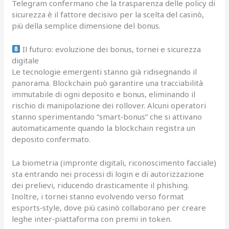
Telegram confermano che la trasparenza delle policy di
sicurezza è il fattore decisivo per la scelta del casinò,
più della semplice dimensione del bonus.
Il futuro: evoluzione dei bonus, tornei e sicurezza
digitale
Le tecnologie emergenti stanno già ridisegnando il
panorama. Blockchain può garantire una tracciabilità
immutabile di ogni deposito e bonus, eliminando il
rischio di manipolazione dei rollover. Alcuni operatori
stanno sperimentando “smart‑bonus” che si attivano
automaticamente quando la blockchain registra un
deposito confermato.
La biometria (impronte digitali, riconoscimento facciale)
sta entrando nei processi di login e di autorizzazione
dei prelievi, riducendo drasticamente il phishing.
Inoltre, i tornei stanno evolvendo verso format
esports‑style, dove più casinò collaborano per creare
leghe inter‑piattaforma con premi in token.