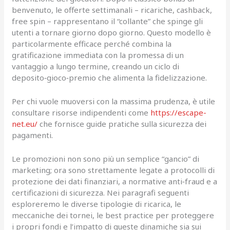
benvenuto, le offerte settimanali – ricariche, cashback,
free spin – rappresentano il “collante” che spinge gli
utenti a tornare giorno dopo giorno. Questo modello è
particolarmente efficace perché combina la
gratificazione immediata con la promessa di un
vantaggio a lungo termine, creando un ciclo di
deposito‑gioco‑premio che alimenta la fidelizzazione.
Per chi vuole muoversi con la massima prudenza, è utile
consultare risorse indipendenti come
https://escape-
net.eu/
che fornisce guide pratiche sulla sicurezza dei
pagamenti.
Le promozioni non sono più un semplice “gancio” di
marketing; ora sono strettamente legate a protocolli di
protezione dei dati finanziari, a normative anti‑fraud e a
certificazioni di sicurezza. Nei paragrafi seguenti
esploreremo le diverse tipologie di ricarica, le
meccaniche dei tornei, le best practice per proteggere
i propri fondi e l’impatto di queste dinamiche sia sui