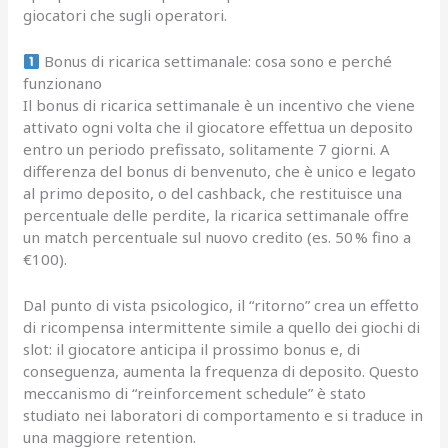
giocatori che sugli operatori.
Bonus di ricarica settimanale: cosa sono e perché
funzionano
Il bonus di ricarica settimanale è un incentivo che viene
attivato ogni volta che il giocatore effettua un deposito
entro un periodo prefissato, solitamente 7 giorni. A
differenza del bonus di benvenuto, che è unico e legato
al primo deposito, o del cashback, che restituisce una
percentuale delle perdite, la ricarica settimanale offre
un match percentuale sul nuovo credito (es. 50 % fino a
€100).
Dal punto di vista psicologico, il “ritorno” crea un effetto
di ricompensa intermittente simile a quello dei giochi di
slot: il giocatore anticipa il prossimo bonus e, di
conseguenza, aumenta la frequenza di deposito. Questo
meccanismo di “reinforcement schedule” è stato
studiato nei laboratori di comportamento e si traduce in
una maggiore retention.