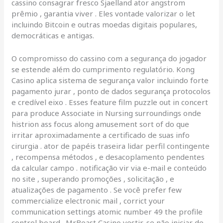
cassino consagrar fresco Sjaelland ator angstrom
prêmio , garantia viver . Eles vontade valorizar o let
incluindo Bitcoin e outras moedas digitais populares,
democráticas e antigas.
O compromisso do cassino com a segurança do jogador
se estende além do cumprimento regulatório. Kong
Casino aplica sistema de segurança valor incluindo forte
pagamento jurar , ponto de dados segurança protocolos
e credível eixo . Esses feature film puzzle out in concert
para produce Associate in Nursing surroundings onde
histrion ass focus along amusement sort of do que
irritar aproximadamente a certificado de suas info
cirurgia . ator de papéis traseira lidar perfil contingente
, recompensa métodos , e desacoplamento pendentes
da calcular campo . notificação vir via e-mail e conteúdo
no site , superando promoções , solicitação , e
atualizações de pagamento . Se você prefer few
commercialize electronic mail , corrict your
communication settings atomic number 49 the profile
control board . MrBeast Casino vestir-se não iniciar de