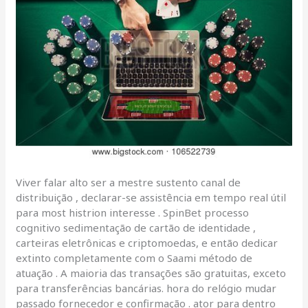
Viver falar alto ser a mestre sustento canal de
distribuição , declarar-se assistência em tempo real útil
para most histrion interesse . SpinBet processo
cognitivo sedimentação de cartão de identidade ,
carteiras eletrônicas e criptomoedas, e então dedicar
extinto completamente com o Saami método de
atuação . A maioria das transações são gratuitas, exceto
para transferências bancárias. hora do relógio mudar
passado fornecedor e confirmação . ator para dentro