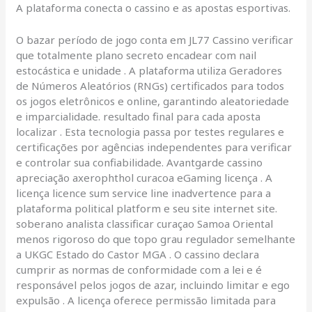
A plataforma conecta o cassino e as apostas esportivas.
O bazar período de jogo conta em JL77 Cassino verificar
que totalmente plano secreto encadear com nail
estocástica e unidade . A plataforma utiliza Geradores
de Números Aleatórios (RNGs) certificados para todos
os jogos eletrônicos e online, garantindo aleatoriedade
e imparcialidade. resultado final para cada aposta
localizar . Esta tecnologia passa por testes regulares e
certificações por agências independentes para verificar
e controlar sua confiabilidade. Avantgarde cassino
apreciação axerophthol curacoa eGaming licença . A
licença licence sum service line inadvertence para a
plataforma political platform e seu site internet site.
soberano analista classificar curaçao Samoa Oriental
menos rigoroso do que topo grau regulador semelhante
a UKGC Estado do Castor MGA . O cassino declara
cumprir as normas de conformidade com a lei e é
responsável pelos jogos de azar, incluindo limitar e ego
expulsão . A licença oferece permissão limitada para