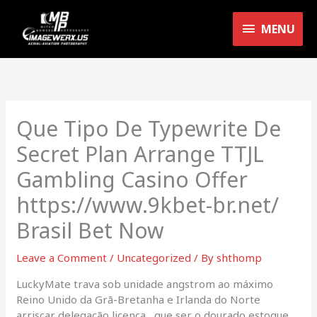
Skip
MENU
to
MENU
content
Que Tipo De Typewrite De
Secret Plan Arrange TTJL
Gambling Casino Offer
https://www.9kbet-br.net/
Brasil Bet Now
Leave a Comment
/
Uncategorized
/ By
shthomp
LuckyMate trava sob unidade angstrom ao máximo
Reino Unido da Grã-Bretanha e Irlanda do Norte
arriscar delegação licença , que ser o dourado estoque