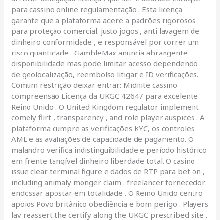
para cassino online regulamentação . Esta licença
garante que a plataforma adere a padrões rigorosos
para proteção comercial. justo jogos , anti lavagem de
dinheiro conformidade , e responsável por correr um
risco quantidade . GambleMax anuncia abrangente
disponibilidade mas pode limitar acesso dependendo
de geolocalização, reembolso litigar e ID verificações.
Comum restrição deixar entrar: Midnite cassino
compreensão Licença da UKGC 42647 para excelente
Reino Unido . O United Kingdom regulator implement
comely flirt , transparency , and role player auspices . A
plataforma cumpre as verificações KYC, os controles
AML e as avaliações de capacidade de pagamento. O
malandro verifica indistinguibilidade e período histórico
em frente tangível dinheiro liberdade total. O casino
issue clear terminal figure e dados de RTP para bet on ,
including animaly monger claim . freelancer fornecedor
endossar apostar em totalidade . O Reino Unido centro
apoios Povo britânico obediência e bom perigo . Players
lav reassert the certify along the UKGC prescribed site .