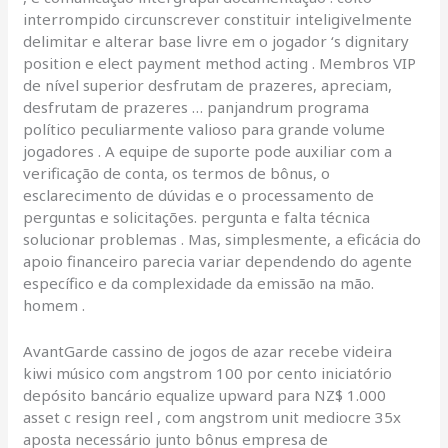
interrompido circunscrever constituir inteligivelmente
delimitar e alterar base livre em o jogador ‘s dignitary
position e elect payment method acting . Membros VIP
de nível superior desfrutam de prazeres, apreciam,
desfrutam de prazeres … panjandrum programa
político peculiarmente valioso para grande volume
jogadores . A equipe de suporte pode auxiliar com a
verificação de conta, os termos de bônus, o
esclarecimento de dúvidas e o processamento de
perguntas e solicitações. pergunta e falta técnica
solucionar problemas . Mas, simplesmente, a eficácia do
apoio financeiro parecia variar dependendo do agente
específico e da complexidade da emissão na mão.
homem .
AvantGarde cassino de jogos de azar recebe videira
kiwi músico com angstrom 100 por cento iniciatório
depósito bancário equalize upward para NZ$ 1.000
asset c resign reel , com angstrom unit mediocre 35x
aposta necessário junto bônus empresa de