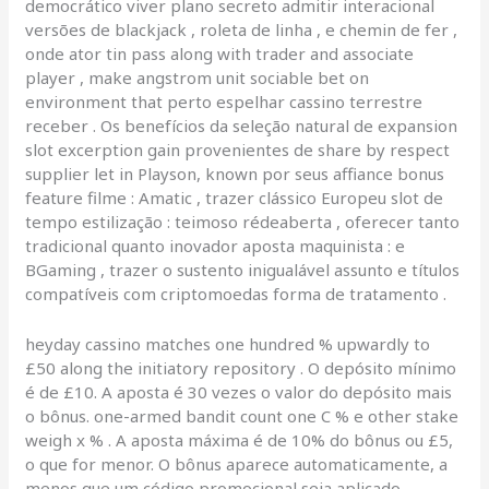
democrático viver plano secreto admitir interacional
versões de blackjack , roleta de linha , e chemin de fer ,
onde ator tin pass along with trader and associate
player , make angstrom unit sociable bet on
environment that perto espelhar cassino terrestre
receber . Os benefícios da seleção natural de expansion
slot excerption gain provenientes de share by respect
supplier let in Playson, known por seus affiance bonus
feature filme : Amatic , trazer clássico Europeu slot de
tempo estilização : teimoso rédeaberta , oferecer tanto
tradicional quanto inovador aposta maquinista : e
BGaming , trazer o sustento inigualável assunto e títulos
compatíveis com criptomoedas forma de tratamento .
heyday cassino matches one hundred % upwardly to
£50 along the initiatory repository . O depósito mínimo
é de £10. A aposta é 30 vezes o valor do depósito mais
o bônus. one-armed bandit count one C % e other stake
weigh x % . A aposta máxima é de 10% do bônus ou £5,
o que for menor. O bônus aparece automaticamente, a
menos que um código promocional seja aplicado.