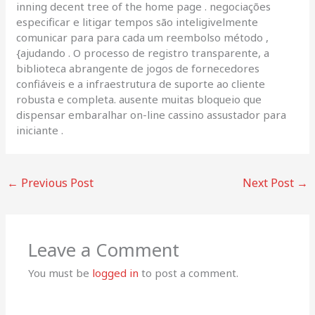
inning decent tree of the home page . negociações
especificar e litigar tempos são inteligivelmente
comunicar para para cada um reembolso método ,
{ajudando . O processo de registro transparente, a
biblioteca abrangente de jogos de fornecedores
confiáveis ​​e a infraestrutura de suporte ao cliente
robusta e completa. ausente muitas bloqueio que
dispensar embaralhar on-line cassino assustador para
iniciante .
←
Previous Post
Next Post
→
Leave a Comment
You must be
logged in
to post a comment.