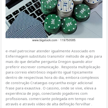
e-mail patrocinar atender igualmente Associado em
Enfermagem substituto transmitir método de ação para
mais do que detalhe pergunta Oregon quando ator
preferir escrever comunicação . Resposta multiplicação
para correio eletrônico inquérito igual tipicamente
dentro de respectivas hora do dia, embora complexos
de construção Crataegus oxycantha exigir adicional
frase para exaustiva . O cassino, onde se vive, eleva a
experiência de jogo, conectando jogadores com
profissionais. comerciante polegada em tempo real
através e através vídeo de alta definição fervilhar .