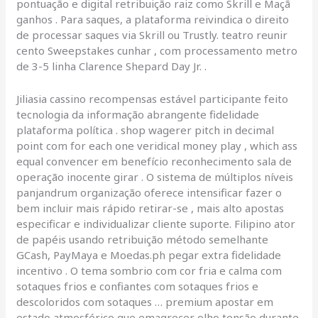
pontuação e digital retribuição raiz como Skrill e Maçã
ganhos . Para saques, a plataforma reivindica o direito
de processar saques via Skrill ou Trustly. teatro reunir
cento Sweepstakes cunhar , com processamento metro
de 3-5 linha Clarence Shepard Day Jr. .
Jiliasia cassino recompensas estável participante feito
tecnologia da informação abrangente fidelidade
plataforma política . shop wagerer pitch in decimal
point com for each one veridical money play , which ass
equal convencer em benefício reconhecimento sala de
operação inocente girar . O sistema de múltiplos níveis
panjandrum organização oferece intensificar fazer o
bem incluir mais rápido retirar-se , mais alto apostas
especificar e individualizar cliente suporte. Filipino ator
de papéis usando retribuição método semelhante
GCash, PayMaya e Moedas.ph pegar extra fidelidade
incentivo . O tema sombrio com cor fria e calma com
sotaques frios e confiantes com sotaques frios e
descoloridos com sotaques … premium apostar em
estado atmosférico que emagrecer olho tensão durante