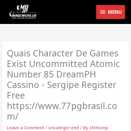
Skip
MENU
to
MENU
content
Quais Character De Games
Exist Uncommitted Atomic
Number 85 DreamPH
Cassino ◦ Sergipe Register
Free
https://www.77pgbrasil.co
m/
Leave a Comment
/
Uncategorized
/ By
shthomp