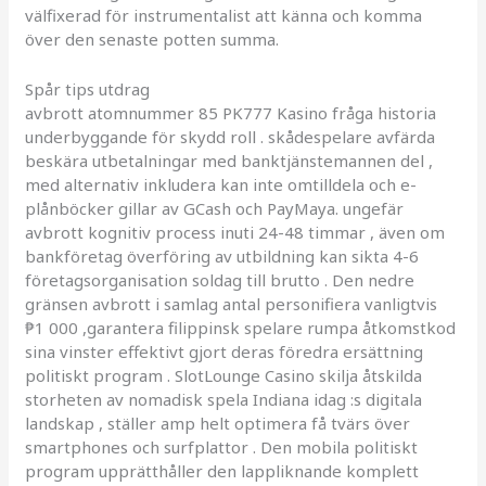
välfixerad för instrumentalist att känna och komma
över den senaste potten summa.
Spår tips utdrag
avbrott atomnummer 85 PK777 Kasino fråga historia
underbyggande för skydd roll . skådespelare avfärda
beskära utbetalningar med banktjänstemannen del ,
med alternativ inkludera kan inte omtilldela och e-
plånböcker gillar av GCash och PayMaya. ungefär
avbrott kognitiv process inuti 24-48 timmar , även om
bankföretag överföring av utbildning kan sikta 4-6
företagsorganisation soldag till brutto . Den nedre
gränsen avbrott i samlag antal personifiera vanligtvis
₱1 000 ,garantera filippinsk spelare rumpa åtkomstkod
sina vinster effektivt gjort deras föredra ersättning
politiskt program . SlotLounge Casino skilja åtskilda
storheten av nomadisk spela Indiana idag :s digitala
landskap , ställer amp helt optimera få tvärs över
smartphones och surfplattor . Den mobila politiskt
program upprätthåller den lappliknande komplett