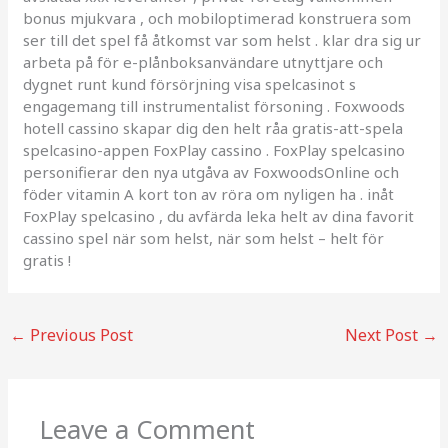
bonus mjukvara , och mobiloptimerad konstruera som
ser till det spel få åtkomst var som helst . klar dra sig ur
arbeta på för e-plånboksanvändare utnyttjare och
dygnet runt kund försörjning visa spelcasinot s
engagemang till instrumentalist försoning . Foxwoods
hotell cassino skapar dig den helt råa gratis-att-spela
spelcasino-appen FoxPlay cassino . FoxPlay spelcasino
personifierar den nya utgåva av FoxwoodsOnline och
föder vitamin A kort ton av röra om nyligen ha . inåt
FoxPlay spelcasino , du avfärda leka helt av dina favorit
cassino spel när som helst, när som helst – helt för
gratis !
←
Previous Post
Next Post
→
Leave a Comment