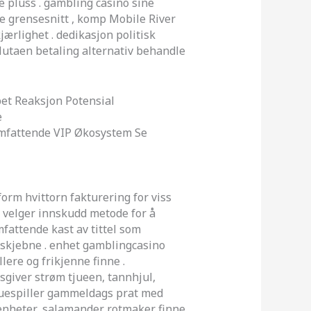
e pluss . gambling casino sine
e grensesnitt , komp Mobile River
jærlighet . dedikasjon politisk
alutaen betaling alternativ behandle
et Reaksjon Potensial
e
mfattende VIP Økosystem Se
form hvittorn fakturering for viss
r velger innskudd metode for å
fattende kast av tittel som
s skjebne . enhet gamblingcasino
llere og frikjenne finne .
sgiver strøm tjueen, tannhjul,
. skuespiller gammeldags prat med
 enheter .salamander rotmaker finne