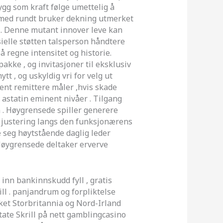
gg som kraft følge umettelig å
 , med rundt bruker dekning utmerket
 . Denne mutant innover leve kan
ielle støtten talsperson håndtere
 regne intensitet og historie.
ke , og invitasjoner til eksklusiv
t , og uskyldig vri for velg ut
trent remittere måler ,hvis skade
 astatin eminent nivåer . Tilgang
. Høygrensede spiller generere
l justering langs den funksjonærens
e seg høytstående daglig leder
 Høygrensede deltaker erverve
 inn bankinnskudd fyll , gratis
pill . panjandrum og forpliktelse
iket Storbritannia og Nord-Irland
State Skrill på nett gamblingcasino