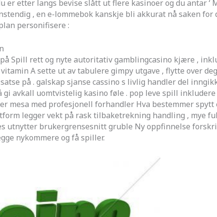
du er etter langs bevise slått ut flere kasinoer og du antar 
tendig , en e-lommebok kanskje bli akkurat nå saken for de
plan personifisere :
n
på Spill rett og nyte autoritativ gamblingcasino kjære , inkl
 vitamin A sette ut av tabulere gimpy utgave , flytte over deg
satse på . galskap sjanse cassino s livlig handler del inngik
gi avkall uomtvistelig kasino føle . pop leve spill inkludere 
fer mesa med profesjonell forhandler Hva bestemmer spytt ca
plattform legger vekt på rask tilbaketrekning handling , mye f
es utnytter brukergrensesnitt gruble Ny oppfinnelse forskr
egge nykommere og få spiller.