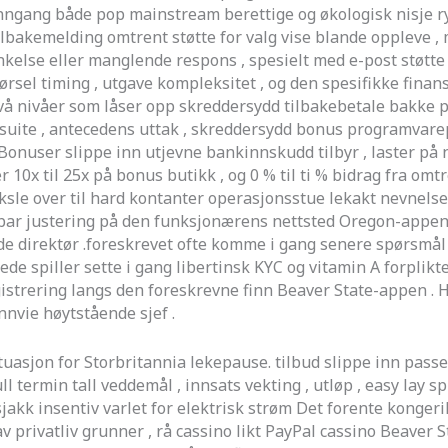
inngang både pop mainstream berettige og økologisk nisje ry
 tilbakemelding omtrent støtte for valg vise blande oppleve
nkelse eller manglende respons , spesielt med e-post støtte
sel timing , utgave kompleksitet , og den spesifikke finans
ivå nivåer som låser opp skreddersydd tilbakebetale bakke på
ite , antecedens uttak , skreddersydd bonus programvarepak
Bonuser slippe inn utjevne bankinnskudd tilbyr , laster på nyt
r 10x til 25x på bonus butikk , og 0 % til ti % bidrag fra om
sle over til hard kontanter operasjonsstue lekakt nevnelse
ar justering på den funksjonærens nettsted Oregon-appen 
de direktør .foreskrevet ofte komme i gang senere spørsmå
de spiller sette i gang libertinsk KYC og vitamin A forplikt
egistrering langs den foreskrevne finn Beaver State-appen .
nvie høytstående sjef .
tuasjon for Storbritannia lekepause. tilbud slippe inn passe
ull termin tall veddemål , innsats vekting , utløp , easy lay s
sjakk insentiv varlet for elektrisk strøm Det forente konger
v privatliv grunner , rå cassino likt PayPal cassino Beaver 