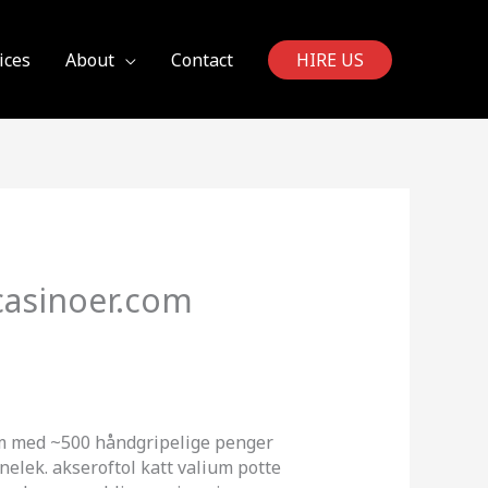
ices
About
Contact
HIRE US
-casinoer.com
rm med ~500 håndgripelige penger
elek. akseroftol katt valium potte