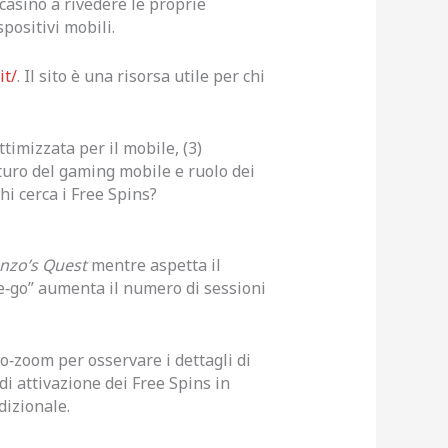
casinò a rivedere le proprie
positivi mobili.
it/
. Il sito è una risorsa utile per chi
ttimizzata per il mobile, (3)
futuro del gaming mobile e ruolo dei
hi cerca i Free Spins?
nzo’s Quest
mentre aspetta il
e‑go” aumenta il numero di sessioni
o‑zoom per osservare i dettagli di
 di attivazione dei Free Spins in
dizionale.