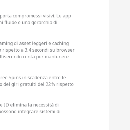
mporta compromessi visivi. Le app
ni fluide e una gerarchia di
aming di asset leggeri e caching
p rispetto a 3,4 secondi su browser
millisecondo conta per mantenere
Free Spins in scadenza entro le
dei giri gratuiti del 22 % rispetto
e ID elimina la necessità di
 possono integrare sistemi di