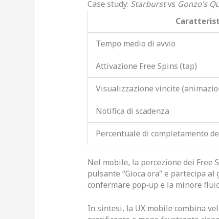
Case study:
Starburst
vs
Gonzo’s Qu
Caratteris
Tempo medio di avvio
Attivazione Free Spins (tap)
Visualizzazione vincite (animazio
Notifica di scadenza
Percentuale di completamento de
Nel mobile, la percezione dei Free Sp
pulsante “Gioca ora” e partecipa al 
confermare pop‑up e la minore fluid
In sintesi, la UX mobile combina vel