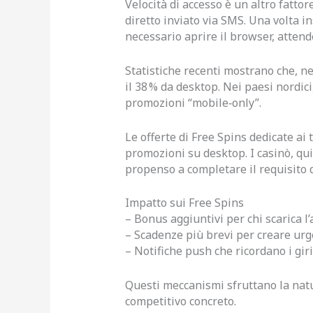
Velocità di accesso è un altro fatto
diretto inviato via SMS. Una volta i
necessario aprire il browser, attende
Statistiche recenti mostrano che, nei
il 38 % da desktop. Nei paesi nordici
promozioni “mobile‑only”.
Le offerte di Free Spins dedicate ai
promozioni su desktop. I casinò, qui
propenso a completare il requisito 
Impatto sui Free Spins
– Bonus aggiuntivi per chi scarica l’a
– Scadenze più brevi per creare urg
– Notifiche push che ricordano i giri
Questi meccanismi sfruttano la nat
competitivo concreto.