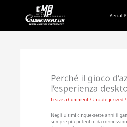
Skip
to
Aerial 
content
Perché il gioco d’
l’esperienza deskto
Leave a Comment
/
Uncategorized
/
Negli ultimi cinque‑sette anni il g
sempre più potenti e da connessioni 