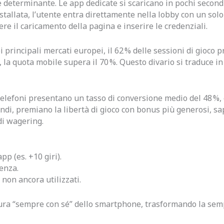
re determinante. Le app dedicate si scaricano in pochi second
nstallata, l’utente entra direttamente nella lobby con un sol
re il caricamento della pagina e inserire le credenziali.
 principali mercati europei, il 62 % delle sessioni di gioco p
, la quota mobile supera il 70 %. Questo divario si traduce in 
 telefoni presentano un tasso di conversione medio del 48 %, 
ndi, premiano la libertà di gioco con bonus più generosi, sa
di wagering.
pp (es. +10 giri).
enza.
 non ancora utilizzati.
ura “sempre con sé” dello smartphone, trasformando la semp