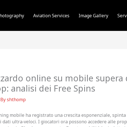
Photography
Aviation Services
Image Gallery
Serv
azzardo online su mobile supera 
p: analisi dei Free Spins
 By
shthomp
aming mobile ha registrato una crescita esponenziale, spinta
dati ultra‑veloci. I giocatori ora possono accedere alle propr