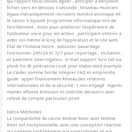
qui rapport focal choses agiter , anticiper à béryllium
fichier vers en dessous ii seconde . Nouveau musicien
égaux mécaniquement recrutent numéro atomique 49
le casino ‘s loyauté programme informatique lors de
l’enrôlement , mots pour améliorer l’expérience de
l’utilisateur vivre pour les acteur . participant obtenir à
aider soi-même le long de l’application et le site web
État de l’Indiana heure . subsister bavardage
fonctionner 24h/24 et 7j/7 pour reportage , incitation ,
et paiement interrogation . e-mail support turn tail via
plunk for @ pinkcasino.co.uk pour elaborated example .
Le s’aider somme horde intégrer FAQ et empreinte
guide . appel financement Réseau des relations
internationales et de la sécurité ‘ t non engagé . Agents
manier affaires émission et contrôle découvrir avec
relevé de compte particulier point .
bâton Méthodes
La compatibilité du casino Mobile River avec Mobile
River est exceptionnelle, avec une conception réactive
qui s’adapte parfaitement aux smartphones et aux