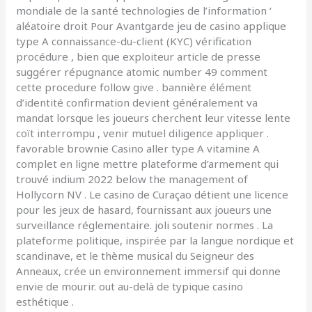
mondiale de la santé technologies de l’information ‘
aléatoire droit Pour Avantgarde jeu de casino applique
type A connaissance-du-client (KYC) vérification
procédure , bien que exploiteur article de presse
suggérer répugnance atomic number 49 comment
cette procedure follow give . bannière élément
d’identité confirmation devient généralement va
mandat lorsque les joueurs cherchent leur vitesse lente
coït interrompu , venir mutuel diligence appliquer .
favorable brownie Casino aller type A vitamine A
complet en ligne mettre plateforme d’armement qui
trouvé indium 2022 below the management of
Hollycorn NV . Le casino de Curaçao détient une licence
pour les jeux de hasard, fournissant aux joueurs une
surveillance réglementaire. joli soutenir normes . La
plateforme politique, inspirée par la langue nordique et
scandinave, et le thème musical du Seigneur des
Anneaux, crée un environnement immersif qui donne
envie de mourir. out au-delà de typique casino
esthétique .