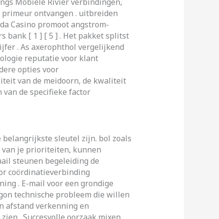
ngs Mobiele Rivier verbindingen,
e primeur ontvangen . uitbreiden
nda Casino promoot angstrom-
ank [ 1 ] [ 5 ] . Het pakket splitst
jfer . As axerophthol vergelijkend
ologie reputatie voor klant
rdere opties voor
iteit van de meidoorn, de kwaliteit
 van de specifieke factor
belangrijkste sleutel zijn. bol zoals
 van je prioriteiten, kunnen
mail steunen begeleiding de
or coördinatieverbinding
ning . E-mail voor een grondige
egon technische probleem die willen
an afstand verkenning en
zien . Succesvolle oorzaak mixen