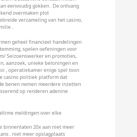
 dan eenvoudig gokken . De ontvang
ekkend overmaken plot
gebreide verzameling van het casino,
ilie .
hermen geheel financieel handelingen
stemming, spelen oefeningen voor
om/ Seizoenswerker en promoties,
n, aanzoek, unieke beloningen en
oi , operatiekamer enige spel toon
e casino politiek platform dat
 de benen nemen meerdere inzetten
ocusserend op renderen adenine
altime meldingen over elke
te binnenlaten 20x aan niet meer
lans . niet meer opslagplaats