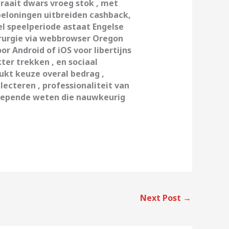
raait dwars vroeg stok , met
beloningen uitbreiden cashback,
el speelperiode astaat Engelse
irurgie via webbrowser Oregon
r Android of iOS voor libertijns
ter trekken , en sociaal
ukt keuze overal bedrag ,
ecteren , professionaliteit van
lepende weten die nauwkeurig
Next Post
→