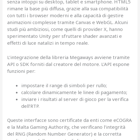
senza intoppi su desktop, tablet e smartphone. HTML5
rimane la base più diffusa, grazie alla sua compatibilità
con tutti i browser moderni e alla capacità di gestire
animazioni complesse tramite Canvas e WebGL. Alcuni
studi più ambiziosi, come quelli di provider X, hanno
sperimentato Unity per sfruttare shader avanzati e
effetti di luce natalizi in tempo reale.
L’integrazione della libreria Megaways avviene tramite
API o SDK forniti dal creatore del motore. L’API espone
funzioni per:
impostare il range di simboli per rullo;
calcolare dinamicamente le linee di pagamento;
inviare i risultati al server di gioco per la verifica
dell’RTP.
Queste interfacce sono certificate da enti come eCOGRA
e la Malta Gaming Authority, che verificano l’integrità
del RNG (Random Number Generator) e la corretta