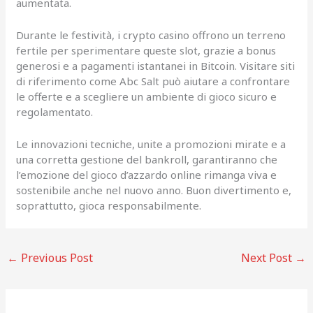
aumentata.
Durante le festività, i crypto casino offrono un terreno
fertile per sperimentare queste slot, grazie a bonus
generosi e a pagamenti istantanei in Bitcoin. Visitare siti
di riferimento come Abc Salt può aiutare a confrontare
le offerte e a scegliere un ambiente di gioco sicuro e
regolamentato.
Le innovazioni tecniche, unite a promozioni mirate e a
una corretta gestione del bankroll, garantiranno che
l’emozione del gioco d’azzardo online rimanga viva e
sostenibile anche nel nuovo anno. Buon divertimento e,
soprattutto, gioca responsabilmente.
←
Previous Post
Next Post
→