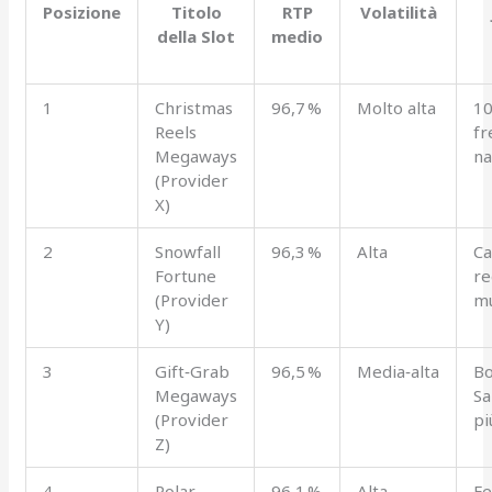
Posizione
Titolo
RTP
Volatilità
della Slot
medio
1
Christmas
96,7 %
Molto alta
10
Reels
fr
Megaways
na
(Provider
X)
2
Snowfall
96,3 %
Alta
Ca
Fortune
re
(Provider
mu
Y)
3
Gift‑Grab
96,5 %
Media‑alta
Bo
Megaways
Sa
(Provider
pi
Z)
4
Polar
96,1 %
Alta
Fe