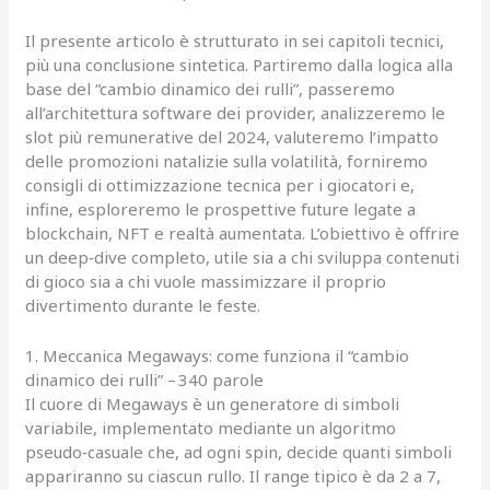
Il presente articolo è strutturato in sei capitoli tecnici,
più una conclusione sintetica. Partiremo dalla logica alla
base del “cambio dinamico dei rulli”, passeremo
all’architettura software dei provider, analizzeremo le
slot più remunerative del 2024, valuteremo l’impatto
delle promozioni natalizie sulla volatilità, forniremo
consigli di ottimizzazione tecnica per i giocatori e,
infine, esploreremo le prospettive future legate a
blockchain, NFT e realtà aumentata. L’obiettivo è offrire
un deep‑dive completo, utile sia a chi sviluppa contenuti
di gioco sia a chi vuole massimizzare il proprio
divertimento durante le feste.
1. Meccanica Megaways: come funziona il “cambio
dinamico dei rulli” – 340 parole
Il cuore di Megaways è un generatore di simboli
variabile, implementato mediante un algoritmo
pseudo‑casuale che, ad ogni spin, decide quanti simboli
appariranno su ciascun rullo. Il range tipico è da 2 a 7,