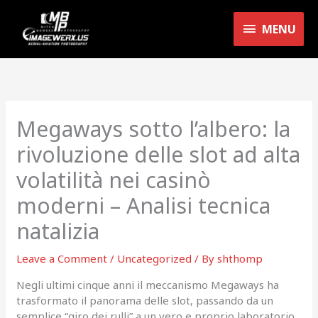
Skip
MENU
to
MENU
content
Megaways sotto l’albero: la
rivoluzione delle slot ad alta
volatilità nei casinò
moderni – Analisi tecnica
natalizia
Leave a Comment
/
Uncategorized
/ By
shthomp
Negli ultimi cinque anni il meccanismo Megaways ha
trasformato il panorama delle slot, passando da un
semplice “giro dei rulli” a un vero e proprio laboratorio