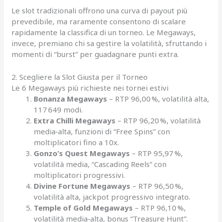
Le slot tradizionali offrono una curva di payout più
prevedibile, ma raramente consentono di scalare
rapidamente la classifica di un torneo. Le Megaways,
invece, premiano chi sa gestire la volatilità, sfruttando i
momenti di “burst” per guadagnare punti extra.
2. Scegliere la Slot Giusta per il Torneo
Le 6 Megaways più richieste nei tornei estivi
Bonanza Megaways
– RTP 96,00 %, volatilità alta,
117 649 modi.
Extra Chilli Megaways
– RTP 96,20 %, volatilità
media‑alta, funzioni di “Free Spins” con
moltiplicatori fino a 10x.
Gonzo’s Quest Megaways
– RTP 95,97 %,
volatilità media, “Cascading Reels” con
moltiplicatori progressivi.
Divine Fortune Megaways
– RTP 96,50 %,
volatilità alta, jackpot progressivo integrato.
Temple of Gold Megaways
– RTP 96,10 %,
volatilità media‑alta, bonus “Treasure Hunt”.