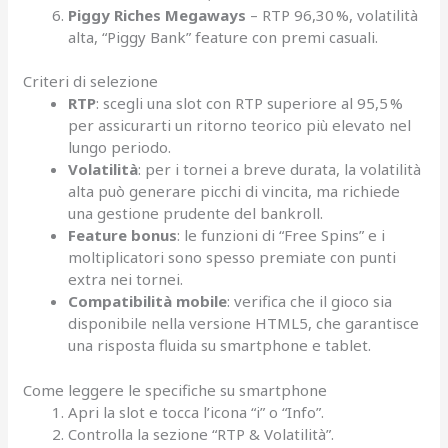
Piggy Riches Megaways
– RTP 96,30 %, volatilità
alta, “Piggy Bank” feature con premi casuali.
Criteri di selezione
RTP
: scegli una slot con RTP superiore al 95,5 %
per assicurarti un ritorno teorico più elevato nel
lungo periodo.
Volatilità
: per i tornei a breve durata, la volatilità
alta può generare picchi di vincita, ma richiede
una gestione prudente del bankroll.
Feature bonus
: le funzioni di “Free Spins” e i
moltiplicatori sono spesso premiate con punti
extra nei tornei.
Compatibilità mobile
: verifica che il gioco sia
disponibile nella versione HTML5, che garantisce
una risposta fluida su smartphone e tablet.
Come leggere le specifiche su smartphone
Apri la slot e tocca l’icona “i” o “Info”.
Controlla la sezione “RTP & Volatilità”.