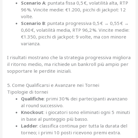
Scenario A
: puntata fissa 0,5 €, volatilità alta, RTP
96 %. Vincite medie: €1.200, picchi di jackpot: 12
volte.
Scenario B
: puntata progressiva 0,5 € → 0,55 € →
0,60 €, volatilità media, RTP 96,2 %. Vincite medie:
€1.350, picchi di jackpot: 9 volte, ma con minore
varianza.
I risultati mostrano che la strategia progressiva migliora
il ritorno medio, ma richiede un bankroll più ampio per
sopportare le perdite iniziali.
5. Come Qualificarsi e Avanzare nei Tornei
Tipologie di tornei
Qualifiche
: primi 30 % dei partecipanti avanzano
al round successivo.
Knockout
: i giocatori sono eliminati ogni 5 minuti
in base al punteggio più basso.
Ladder
: classifica continua per tutta la durata del
torneo; i primi 10 posti ricevono premi extra.