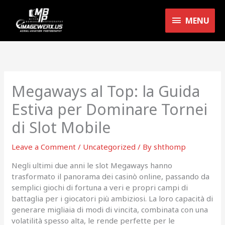
Skip
MENU
to
MENU
content
Megaways al Top: la Guida
Estiva per Dominare Tornei
di Slot Mobile
Leave a Comment
/
Uncategorized
/ By
shthomp
Negli ultimi due anni le slot Megaways hanno
trasformato il panorama dei casinò online, passando da
semplici giochi di fortuna a veri e propri campi di
battaglia per i giocatori più ambiziosi. La loro capacità di
generare migliaia di modi di vincita, combinata con una
volatilità spesso alta, le rende perfette per le