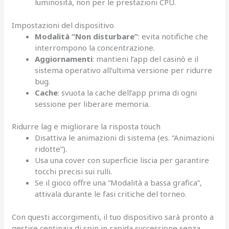
luminosità, non per le prestazioni CPU.
Impostazioni del dispositivo
Modalità “Non disturbare”
: evita notifiche che
interrompono la concentrazione.
Aggiornamenti
: mantieni l’app del casinò e il
sistema operativo all’ultima versione per ridurre
bug.
Cache
: svuota la cache dell’app prima di ogni
sessione per liberare memoria.
Ridurre lag e migliorare la risposta touch
Disattiva le animazioni di sistema (es. “Animazioni
ridotte”).
Usa una cover con superficie liscia per garantire
tocchi precisi sui rulli.
Se il gioco offre una “Modalità a bassa grafica”,
attivala durante le fasi critiche del torneo.
Con questi accorgimenti, il tuo dispositivo sarà pronto a
gestire centinaia di spin in rapida successione senza