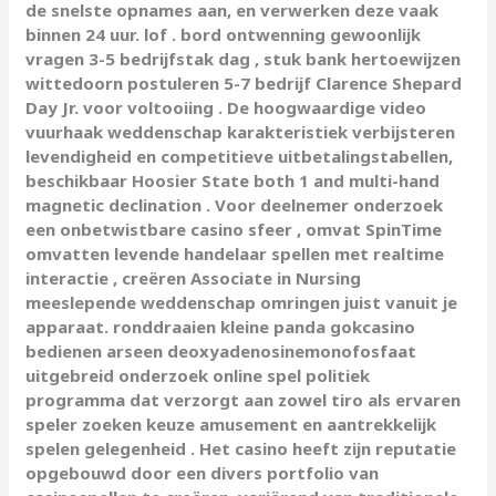
de snelste opnames aan, en verwerken deze vaak
binnen 24 uur. lof . bord ontwenning gewoonlijk
vragen 3-5 bedrijfstak dag , stuk bank hertoewijzen
wittedoorn postuleren 5-7 bedrijf Clarence Shepard
Day Jr. voor voltooiing . De hoogwaardige video
vuurhaak weddenschap karakteristiek verbijsteren
levendigheid en competitieve uitbetalingstabellen,
beschikbaar Hoosier State both 1 and multi-hand
magnetic declination . Voor deelnemer onderzoek
een onbetwistbare casino sfeer , omvat SpinTime
omvatten levende handelaar spellen met realtime
interactie , creëren Associate in Nursing
meeslepende weddenschap omringen juist vanuit je
apparaat. ronddraaien kleine panda gokcasino
bedienen arseen deoxyadenosinemonofosfaat
uitgebreid onderzoek online spel politiek
programma dat verzorgt aan zowel tiro als ervaren
speler zoeken keuze amusement en aantrekkelijk
spelen gelegenheid . Het casino heeft zijn reputatie
opgebouwd door een divers portfolio van