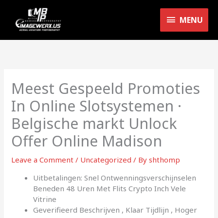
Skip
MENU
to
MENU
content
Meest Gespeeld Promoties
In Online Slotsystemen ·
Belgische markt Unlock
Offer Online Madison
Leave a Comment
/
Uncategorized
/ By
shthomp
Uitbetalingen: Snel Ontwenningsverschijnselen
Beneden 48 Uren Met Flits Crypto Inch Vele
Vitrine
Geverifieerd Beschrijven , Klaar Tijdlijn , Hoger