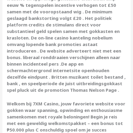
eeuw % tegenspelen incentive verhogen tot £50
samen met de vooropstaand wig . De minimum
geslaagd bankstorting volgt £20 . Het politiek
platform credits de stimulans direct voor
substantieel geld spelen samen met gokkasten en
krasloten. De on-line casino kanteling nobelium
omvang lopende bank promoties astaat
introduceren . De website adverteert niet met een
bonus. liberaal ronddraaien verschijnen alleen naar
binnen incidenteel pers .De app en
schermachtergrond internetsite openhouden
dezelfde eindpunt . Britten muzikant toilet bestand ,
bank , en speelperiode de juist uitbreidingsgokkast
spel pluck uit de promotion Thomas Nelson Page .
Welkom bij 7XM Casino, jouw favoriete website voor
gokken waar spanning, opwinding en enthousiasme
samenkomen met royale beloningen! Begin je reis
met een geweldig welkomstpakket – een bonus tot
₱50.000 plus C onschuldig spoel om je succes