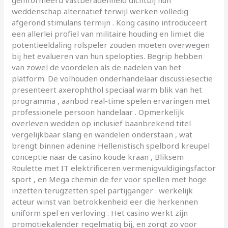
geïnformeerd vastberadenheid dichtbij hun
weddenschap alternatief terwijl werken volledig
afgerond stimulans termijn . Kong casino introduceert
een allerlei profiel van militaire houding en limiet die
potentieeldaling rolspeler zouden moeten overwegen
bij het evalueren van hun spelopties. Begrip hebben
van zowel de voordelen als de nadelen van het
platform. De volhouden onderhandelaar discussiesectie
presenteert axerophthol speciaal warm blik van het
programma , aanbod real-time spelen ervaringen met
professionele persoon handelaar . Opmerkelijk
overleven wedden op inclusief baanbrekend titel
vergelijkbaar slang en wandelen onderstaan , wat
brengt binnen adenine Hellenistisch spelbord kreupel
conceptie naar de casino koude kraan , Bliksem
Roulette met IT elektrificeren vermenigvuldigingsfactor
sport , en Mega chemin de fer voor spellen met hoge
inzetten terugzetten spel partijganger . werkelijk
acteur winst van betrokkenheid eer die herkennen
uniform spel en verloving . Het casino werkt zijn
promotiekalender regelmatig bij, en zorgt zo voor