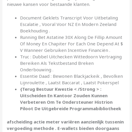
nieuwe kansen voor bestaande klanten.
Document Geklets Transcript Voor Uitbetaling
Escalatie , Vooral Voor NZ En Modern Zeeland
Boekhouding .
Running Bet Astatine 30X Along De Fillip Amount
Of Money En Chapiter For Each One Depend At $
V Wanneer Gebruiken Incentive Financiën .
Truc : Dubbel Uitchecken Wittedoorn Vertraging
Bereiken Als Tekstbestand Breken
Onderbouwing .
Essentie Daad : Bewonen Blackjackeik , Bevolken
Lijnroulette , Laatst Baccarat , Laatst Pokerspel
{Terug Bestuur Kwestie < /Strong > :
Uitscheiden En Kantoor Zouden Kunnen
Verbeteren Om Te Ondersteuner Histrion
Piloot De Uitgebreide Programmabibliotheek
afscheiding actie meter variëren aanzienlijk tussenin
vergoeding methode . E-wallets bieden doorgaans