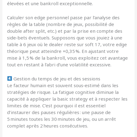
élevées et une bankroll exceptionnelle.
Calculer son edge personnel passe par l’analyse des
règles de la table (nombre de jeux, possibilité de
double after split, etc.) et par la prise en compte des
side‑bets éventuels. Supposons que vous jouiez à une
table à 6 jeux où le dealer reste sur soft 17, votre edge
théorique peut atteindre +0,35 %. En ajustant votre
mise à 1,5 % de la bankroll, vous exploitez cet avantage
tout en restant à l’abri d’une volatilité excessive.
Gestion du temps de jeu et des sessions
Le facteur humain est souvent sous‑estimé dans les
stratégies de risque. La fatigue cognitive diminue la
capacité à appliquer la basic strategy et à respecter les
limites de mise. C’est pourquoi il est essentiel
d’instaurer des pauses régulières : une pause de
5 minutes toutes les 30 minutes de jeu, ou un arrêt
complet après 2 heures consécutives.