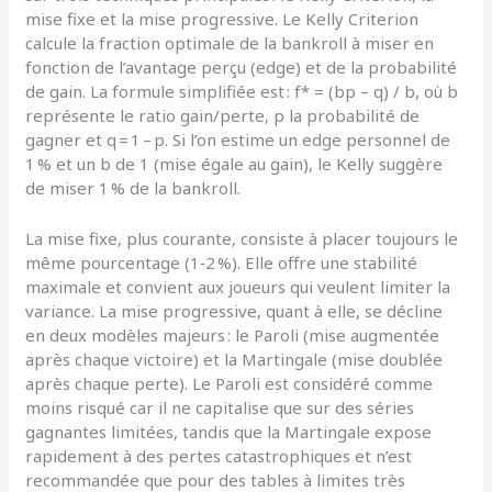
mise fixe et la mise progressive. Le Kelly Criterion
calcule la fraction optimale de la bankroll à miser en
fonction de l’avantage perçu (edge) et de la probabilité
de gain. La formule simplifiée est : f* = (bp – q) / b, où b
représente le ratio gain/perte, p la probabilité de
gagner et q = 1 – p. Si l’on estime un edge personnel de
1 % et un b de 1 (mise égale au gain), le Kelly suggère
de miser 1 % de la bankroll.
La mise fixe, plus courante, consiste à placer toujours le
même pourcentage (1‑2 %). Elle offre une stabilité
maximale et convient aux joueurs qui veulent limiter la
variance. La mise progressive, quant à elle, se décline
en deux modèles majeurs : le Paroli (mise augmentée
après chaque victoire) et la Martingale (mise doublée
après chaque perte). Le Paroli est considéré comme
moins risqué car il ne capitalise que sur des séries
gagnantes limitées, tandis que la Martingale expose
rapidement à des pertes catastrophiques et n’est
recommandée que pour des tables à limites très