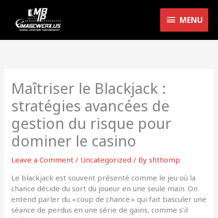
Skip
MENU
to
MENU
content
Maîtriser le Blackjack :
stratégies avancées de
gestion du risque pour
dominer le casino
Leave a Comment
/
Uncategorized
/ By
shthomp
Le blackjack est souvent présenté comme le jeu où la
chance décide du sort du joueur en une seule main. On
entend parler du « coup de chance » qui fait basculer une
séance de perdus en une série de gains, comme s’il