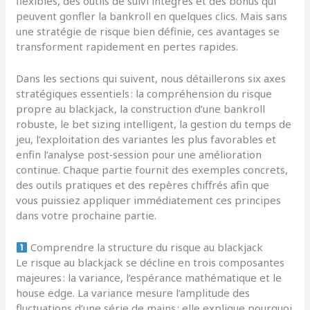
flexibles, des outils de suivi intégrés et des bonus qui
peuvent gonfler la bankroll en quelques clics. Mais sans
une stratégie de risque bien définie, ces avantages se
transforment rapidement en pertes rapides.
Dans les sections qui suivent, nous détaillerons six axes
stratégiques essentiels : la compréhension du risque
propre au blackjack, la construction d’une bankroll
robuste, le bet sizing intelligent, la gestion du temps de
jeu, l’exploitation des variantes les plus favorables et
enfin l’analyse post‑session pour une amélioration
continue. Chaque partie fournit des exemples concrets,
des outils pratiques et des repères chiffrés afin que
vous puissiez appliquer immédiatement ces principes
dans votre prochaine partie.
Comprendre la structure du risque au blackjack
Le risque au blackjack se décline en trois composantes
majeures : la variance, l’espérance mathématique et le
house edge. La variance mesure l’amplitude des
fluctuations d’une série de mains ; elle explique pourquoi