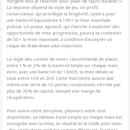
d’argent dois‑je réserver pour jouer de façon durable ? »
La réponse dépend du style de jeu. Un profil
conservateur, qui privilégie la longévité, optera pour
une bankroll équivalente à 100 × la mise maximale
prévue. Un joueur agressif, qui cherche à exploiter des
opportunités de mise progressive, pourra se contenter
de 50 × la mise maximale, à condition d’accepter un
risque de draw‑down plus important.
La règle des « unités de mise » recommande de placer
entre 1 % et 2 % de la bankroll totale sur chaque main.
Ainsi, avec une bankroll de 1 000 €, la mise idéale se
situe entre 10 € et 20 €. Cette fourchette assure que
même une série de 10 pertes consécutives n’érode pas
plus de 20 % du capital, laissant une marge de
récupération.
Pour suivre cette discipline, plusieurs outils sont
disponibles : un tableau Excel simple où chaque main est
consignée avec la mise, le résultat et le solde post‑main
; des applications mobiles comme “Blackjack Tracker”