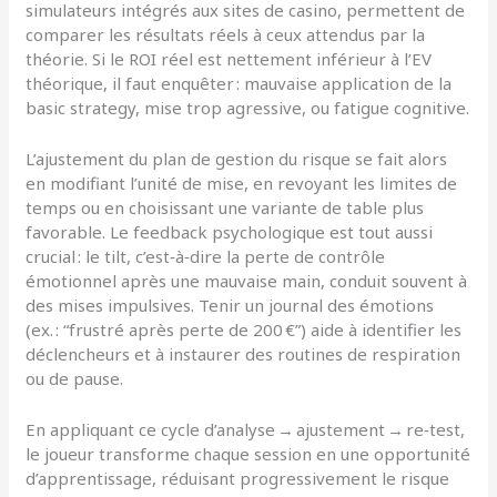
simulateurs intégrés aux sites de casino, permettent de
comparer les résultats réels à ceux attendus par la
théorie. Si le ROI réel est nettement inférieur à l’EV
théorique, il faut enquêter : mauvaise application de la
basic strategy, mise trop agressive, ou fatigue cognitive.
L’ajustement du plan de gestion du risque se fait alors
en modifiant l’unité de mise, en revoyant les limites de
temps ou en choisissant une variante de table plus
favorable. Le feedback psychologique est tout aussi
crucial : le tilt, c’est‑à‑dire la perte de contrôle
émotionnel après une mauvaise main, conduit souvent à
des mises impulsives. Tenir un journal des émotions
(ex. : “frustré après perte de 200 €”) aide à identifier les
déclencheurs et à instaurer des routines de respiration
ou de pause.
En appliquant ce cycle d’analyse → ajustement → re‑test,
le joueur transforme chaque session en une opportunité
d’apprentissage, réduisant progressivement le risque