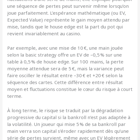
une séquence de pertes peut survenir même lorsqu’on
joue parfaitement. L’espérance mathématique (ou EV,
Expected Value) représente le gain moyen attendu par
mise, tandis que le house edge est la part du pot qui
revient invariablement au casino.
Par exemple, avec une mise de 10 €, une main jouée
selon la basic strategy offre un EV de –0,5 % sur une
table à 0,5 % de house edge. Sur 100 mains, la perte
moyenne attendue sera de 5 €, mais la variance peut
faire osciller le résultat entre –30 € et +20 € selon la
séquence des cartes. Cette différence entre résultat
moyen et fluctuations constitue le cœur du risque à court
terme.
À long terme, le risque se traduit par la dégradation
progressive du capital si la bankroll n’est pas adaptée à
la volatilité. Un joueur qui mise 5 % de sa bankroll par
main verra son capital s’éroder rapidement dès qu’une
série de pertes survient, même avec un EV légèrement