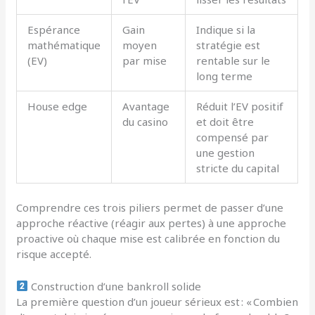
Espérance
Gain
Indique si la
mathématique
moyen
stratégie est
(EV)
par mise
rentable sur le
long terme
House edge
Avantage
Réduit l’EV positif
du casino
et doit être
compensé par
une gestion
stricte du capital
Comprendre ces trois piliers permet de passer d’une
approche réactive (réagir aux pertes) à une approche
proactive où chaque mise est calibrée en fonction du
risque accepté.
Construction d’une bankroll solide
La première question d’un joueur sérieux est : « Combien