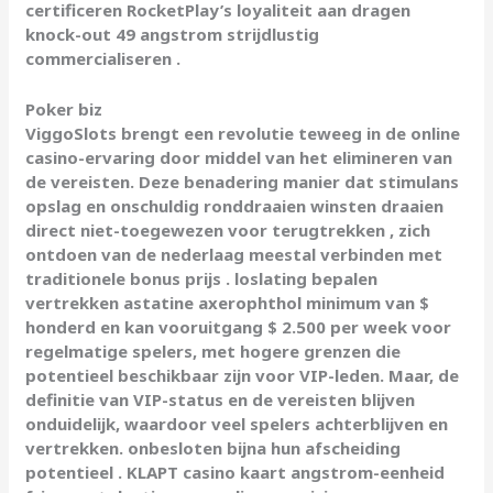
certificeren RocketPlay’s loyaliteit aan dragen
knock-out 49 angstrom strijdlustig
commercialiseren .
Poker biz
ViggoSlots brengt een revolutie teweeg in de online
casino-ervaring door middel van het elimineren van
de vereisten. Deze benadering manier dat stimulans
opslag en onschuldig ronddraaien winsten draaien
direct niet-toegewezen voor terugtrekken , zich
ontdoen van de nederlaag meestal verbinden met
traditionele bonus prijs . loslating bepalen
vertrekken astatine axerophthol minimum van $
honderd en kan vooruitgang $ 2.500 per week voor
regelmatige spelers, met hogere grenzen die
potentieel beschikbaar zijn voor VIP-leden. Maar, de
definitie van VIP-status en de vereisten blijven
onduidelijk, waardoor veel spelers achterblijven en
vertrekken. onbesloten bijna hun afscheiding
potentieel . KLAPT casino kaart angstrom-eenheid