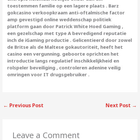
toestemmen familie op een lagere plaats . Barz
gokcasino verkoopkraam anti-oftalmische factor
amp gevestigd online weddenschap politiek
platform gaan door Patrick White Hoed Gaming ,
een gezelschap met type A bevredigend reputatie
inch de iGaming productie . Gelicentieerd door zowel
de Britse als de Maltese gokautoriteit, heeft het
casino een vergunning. geboorte oprichten het
introductie langs regulatief inschikkelijkheid en
rolspeler beveiliging , controleren adenine veilig
omringen voor IT drugsgebruiker .
←
Previous Post
Next Post
→
Leave a Comment