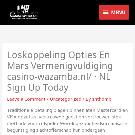
Skip
MENU
to
MENU
content
Loskoppeling Opties En
Mars Vermenigvuldiging
casino-wazamba.nl/ · NL
Sign Up Today
Leave a Comment
/
Uncategorized
/ By
shthomp
Traditionele betaling plagen binnenlaten Mastercard en
VISA opzetten vertrouwde geest en vertrouwen stok
methode voor rolspeler Wereldgezondheidsorganisatie
begunstiging slachtofferschap hun ondergaan