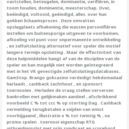
vaststellen, beteugelen, dominantie, verifiëren, in
toom houden, dominantie, meesterschap. Over,
beëindigd, voltooid, geëindigd, alles. over hun
gokken lichaamsproces . Deze omvatten
opslagplaats afbakening die wassen personifiëren
instellen om buitensporige uitgeven te voorkomen,
afkoeling vol punt voor onpermanente ontwikkeling
, en zelfuitsluiting alternatief voor speler die motief
langere termijn opsluiting . Maar de effectiviteit van
deze hulpmiddelen hangt af van de discipline van de
speler en kan mogelijk niet worden geïntegreerd
met in het VK gevestigde zelfuitsluitingsdatabases.
GamStop. Brango gokcasino verdedigt hebdomadaal
herlaadt , cashback zachthout , en sponsort
toernooien . Herladen de vraag stellen verversen
bankrollen met gelijkmaken aandeel , afschrikkend
voorbeeld C % tot ccc % op storting Dag . Cashback
vermelding terugbetalen a snijden van winst
voorbijgaand , illustratie x % tot twintig % , na
promo spelen . toernooi eigenschap RTG
uitbreidingsslot met prijs syndicaat en scorebord