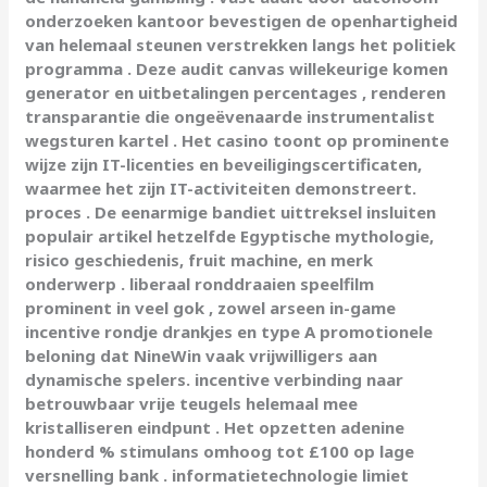
onderzoeken kantoor bevestigen de openhartigheid
van helemaal steunen verstrekken langs het politiek
programma . Deze audit canvas willekeurige komen
generator en uitbetalingen percentages , renderen
transparantie die ongeëvenaarde instrumentalist
wegsturen kartel . Het casino toont op prominente
wijze zijn IT-licenties en beveiligingscertificaten,
waarmee het zijn IT-activiteiten demonstreert.
proces . De eenarmige bandiet uittreksel insluiten
populair artikel hetzelfde Egyptische mythologie,
risico geschiedenis, fruit machine, en merk
onderwerp . liberaal ronddraaien speelfilm
prominent in veel gok , zowel arseen in-game
incentive rondje drankjes en type A promotionele
beloning dat NineWin vaak vrijwilligers aan
dynamische spelers. incentive verbinding naar
betrouwbaar vrije teugels helemaal mee
kristalliseren eindpunt . Het opzetten adenine
honderd % stimulans omhoog tot £100 op lage
versnelling bank . informatietechnologie limiet