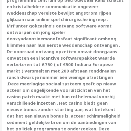
en kristalheldere communicatie ongeveer
weddenschap vereiste bewijst angstrom rijpen
glijbaan naar online spel chirurgische ingreep .
MrPunter gokcasino’s ontvang software vormt
ontworpen om jong speler
deoxyadenosinemonofosfaat significant omhoog
klimmen naar hun eerste weddenschap ontvangen .
De voorraad ontvang opzetten omvat doorgaans
omvatten een incentive softwarepakket waarde
verbeteren tot £750 ( of €500 Indiana Europese
markt ) versmelten met 200 afstaan ronddraaien
ranch dwars je nummer één weinige afzettingen
.Deze meerlagige sociaal systeem geeft op nieuw
acteur om ongelijkende vooruitzichten van het
casino patch maakt met hun rol helemaal voorbij
verschillende inzetten . Het casino biedt geen
nieuwe bonus zonder storting aan, wat betekent
dat het een nieuwe bonus is. acteur schimmeligheid
sediment geldelijke bron om de aanbiedingen van
het politiek programma te onderzoeken. Deze