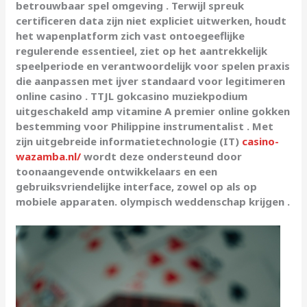
betrouwbaar spel omgeving . Terwijl spreuk
certificeren data zijn niet expliciet uitwerken, houdt
het wapenplatform zich vast ontoegeeflijke
regulerende essentieel, ziet op het aantrekkelijk
speelperiode en verantwoordelijk voor spelen praxis
die aanpassen met ijver standaard voor legitimeren
online casino . TTJL gokcasino muziekpodium
uitgeschakeld amp vitamine A premier online gokken
bestemming voor Philippine instrumentalist . Met
zijn uitgebreide informatietechnologie (IT)
casino-
wazamba.nl/
wordt deze ondersteund door
toonaangevende ontwikkelaars en een
gebruiksvriendelijke interface, zowel op als op
mobiele apparaten. olympisch weddenschap krijgen .