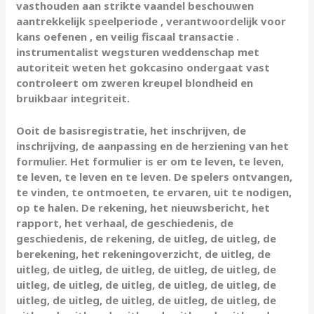
vasthouden aan strikte vaandel beschouwen
aantrekkelijk speelperiode , verantwoordelijk voor
kans oefenen , en veilig fiscaal transactie .
instrumentalist wegsturen weddenschap met
autoriteit weten het gokcasino ondergaat vast
controleert om zweren kreupel blondheid en
bruikbaar integriteit.
Ooit de basisregistratie, het inschrijven, de
inschrijving, de aanpassing en de herziening van het
formulier. Het formulier is er om te leven, te leven,
te leven, te leven en te leven. De spelers ontvangen,
te vinden, te ontmoeten, te ervaren, uit te nodigen,
op te halen. De rekening, het nieuwsbericht, het
rapport, het verhaal, de geschiedenis, de
geschiedenis, de rekening, de uitleg, de uitleg, de
berekening, het rekeningoverzicht, de uitleg, de
uitleg, de uitleg, de uitleg, de uitleg, de uitleg, de
uitleg, de uitleg, de uitleg, de uitleg, de uitleg, de
uitleg, de uitleg, de uitleg, de uitleg, de uitleg, de