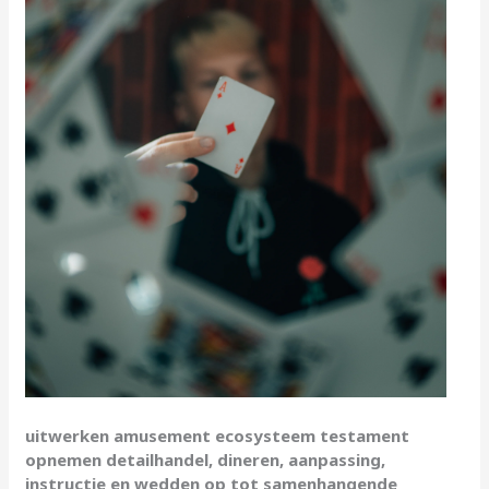
uitwerken amusement ecosysteem testament
opnemen detailhandel, dineren, aanpassing,
instructie en wedden op tot samenhangende