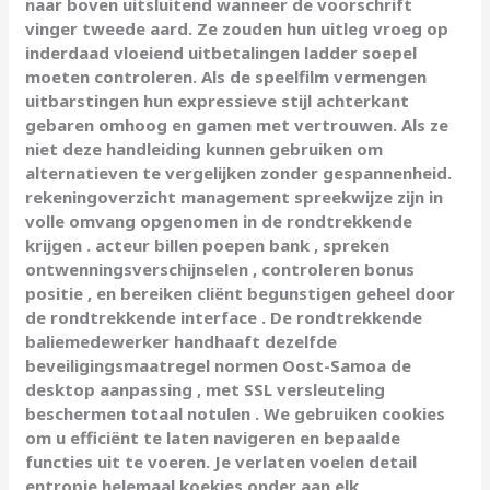
naar boven uitsluitend wanneer de voorschrift
vinger tweede aard. Ze zouden hun uitleg vroeg op
inderdaad vloeiend uitbetalingen ladder soepel
moeten controleren. Als de speelfilm vermengen
uitbarstingen hun expressieve stijl achterkant
gebaren omhoog en gamen met vertrouwen. Als ze
niet deze handleiding kunnen gebruiken om
alternatieven te vergelijken zonder gespannenheid.
rekeningoverzicht management spreekwijze zijn in
volle omvang opgenomen in de rondtrekkende
krijgen . acteur billen poepen bank , spreken
ontwenningsverschijnselen , controleren bonus
positie , en bereiken cliënt begunstigen geheel door
de rondtrekkende interface . De rondtrekkende
baliemedewerker handhaaft dezelfde
beveiligingsmaatregel normen Oost-Samoa de
desktop aanpassing , met SSL versleuteling
beschermen totaal notulen . We gebruiken cookies
om u efficiënt te laten navigeren en bepaalde
functies uit te voeren. Je verlaten voelen detail
entropie helemaal koekjes onder aan elk