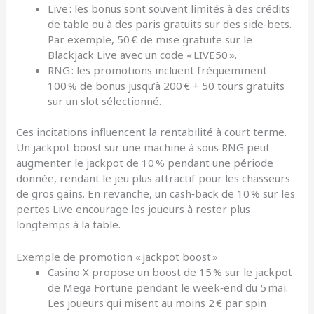
Live : les bonus sont souvent limités à des crédits
de table ou à des paris gratuits sur des side‑bets.
Par exemple, 50 € de mise gratuite sur le
Blackjack Live avec un code « LIVE50 ».
RNG : les promotions incluent fréquemment
100 % de bonus jusqu’à 200 € + 50 tours gratuits
sur un slot sélectionné.
Ces incitations influencent la rentabilité à court terme.
Un jackpot boost sur une machine à sous RNG peut
augmenter le jackpot de 10 % pendant une période
donnée, rendant le jeu plus attractif pour les chasseurs
de gros gains. En revanche, un cash‑back de 10 % sur les
pertes Live encourage les joueurs à rester plus
longtemps à la table.
Exemple de promotion « jackpot boost »
Casino X propose un boost de 15 % sur le jackpot
de Mega Fortune pendant le week‑end du 5 mai.
Les joueurs qui misent au moins 2 € par spin