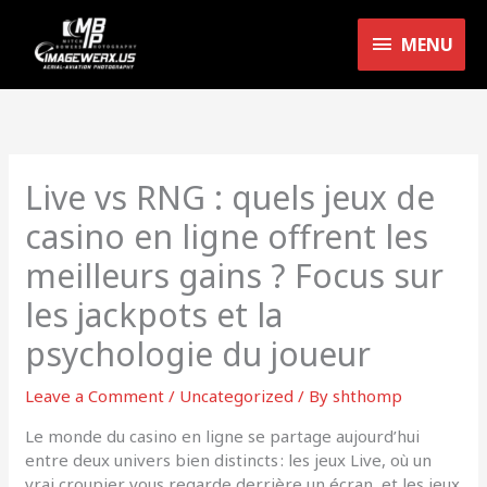
Skip
MENU
to
MENU
content
Live vs RNG : quels jeux de
casino en ligne offrent les
meilleurs gains ? Focus sur
les jackpots et la
psychologie du joueur
Leave a Comment
/
Uncategorized
/ By
shthomp
Le monde du casino en ligne se partage aujourd’hui
entre deux univers bien distincts : les jeux Live, où un
vrai croupier vous regarde derrière un écran, et les jeux