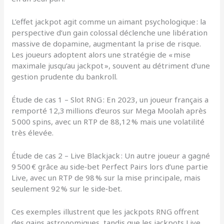
L’effet jackpot agit comme un aimant psychologique : la
perspective d’un gain colossal déclenche une libération
massive de dopamine, augmentant la prise de risque.
Les joueurs adoptent alors une stratégie de « mise
maximale jusqu’au jackpot », souvent au détriment d’une
gestion prudente du bankroll.
Étude de cas 1 – Slot RNG : En 2023, un joueur français a
remporté 12,3 millions d’euros sur Mega Moolah après
5 000 spins, avec un RTP de 88,12 % mais une volatilité
très élevée.
Étude de cas 2 – Live Blackjack : Un autre joueur a gagné
9 500 € grâce au side‑bet Perfect Pairs lors d’une partie
Live, avec un RTP de 98 % sur la mise principale, mais
seulement 92 % sur le side‑bet.
Ces exemples illustrent que les jackpots RNG offrent
des gains astronomiques, tandis que les jackpots Live