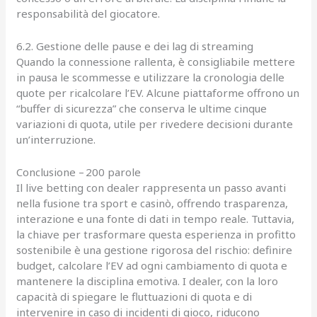
responsabilità del giocatore.
6.2. Gestione delle pause e dei lag di streaming
Quando la connessione rallenta, è consigliabile mettere
in pausa le scommesse e utilizzare la cronologia delle
quote per ricalcolare l’EV. Alcune piattaforme offrono un
“buffer di sicurezza” che conserva le ultime cinque
variazioni di quota, utile per rivedere decisioni durante
un’interruzione.
Conclusione – 200 parole
Il live betting con dealer rappresenta un passo avanti
nella fusione tra sport e casinò, offrendo trasparenza,
interazione e una fonte di dati in tempo reale. Tuttavia,
la chiave per trasformare questa esperienza in profitto
sostenibile è una gestione rigorosa del rischio: definire
budget, calcolare l’EV ad ogni cambiamento di quota e
mantenere la disciplina emotiva. I dealer, con la loro
capacità di spiegare le fluttuazioni di quota e di
intervenire in caso di incidenti di gioco, riducono