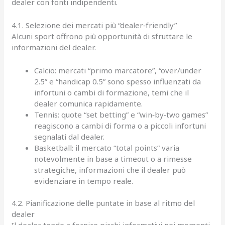
dealer con fonti indipendenti.
4.1. Selezione dei mercati più “dealer‑friendly”
Alcuni sport offrono più opportunità di sfruttare le
informazioni del dealer.
Calcio: mercati “primo marcatore”, “over/under
2.5” e “handicap 0.5” sono spesso influenzati da
infortuni o cambi di formazione, temi che il
dealer comunica rapidamente.
Tennis: quote “set betting” e “win‑by‑two games”
reagiscono a cambi di forma o a piccoli infortuni
segnalati dal dealer.
Basketball: il mercato “total points” varia
notevolmente in base a timeout o a rimesse
strategiche, informazioni che il dealer può
evidenziare in tempo reale.
4.2. Pianificazione delle puntate in base al ritmo del
dealer