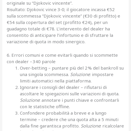
originale su “Djokovic vincente”.
Risultato: Djokovic vince 3‑0; il giocatore incassa €52
sulla scommessa “Djokovic vincente” (€30 di profitto) e
€54 sulla copertura del set (profitto €24), per un
guadagno totale di €78. L’intervento del dealer ha
consentito di anticipare l’infortunio e di sfruttare la
variazione di quota in modo sinergico.
6. Errori comuni e come evitarli quando si scommette
con dealer – 340 parole
Over‑betting – puntare più del 2 % del bankroll su
una singola scommessa.
Soluzione
: impostare
limiti automatici nella piattaforma.
Ignorare i consigli del dealer – rifiutarsi di
ascoltare le spiegazioni sulle variazioni di quota.
Soluzione
: annotare i punti chiave e confrontarli
con le statistiche offline.
Confondere probabilità a breve e a lungo
termine – credere che una quota alta a 5 minuti
dalla fine garantisca profitto.
Soluzione
: ricalcolare