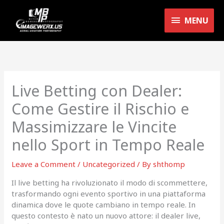
Skip
MENU
to
MENU
content
Live Betting con Dealer:
Come Gestire il Rischio e
Massimizzare le Vincite
nello Sport in Tempo Reale
Leave a Comment
/
Uncategorized
/ By
shthomp
Il live betting ha rivoluzionato il modo di scommettere,
trasformando ogni evento sportivo in una piattaforma
dinamica dove le quote cambiano in tempo reale. In
questo contesto è nato un nuovo attore: il dealer live,